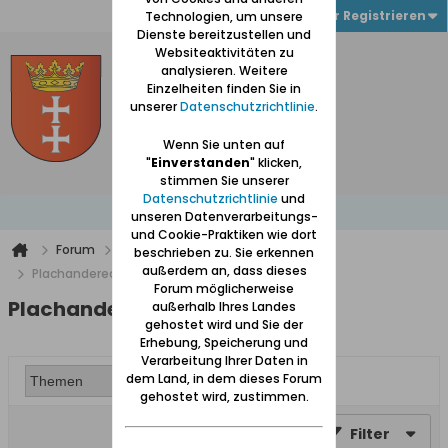
Anmelden oder Registrieren
Technologien, um unsere
Dienste bereitzustellen und
Websiteaktivitäten zu
analysieren. Weitere
Einzelheiten finden Sie in
unserer
Datenschutzrichtlinie
.
Wenn Sie unten auf
"
Einverstanden
" klicken,
stimmen Sie unserer
Datenschutzrichtlinie
und
unseren Datenverarbeitungs-
und Cookie-Praktiken wie dort
Forum
Nur für angemeldete Teilnehmer
beschrieben zu. Sie erkennen
außerdem an, dass dieses
Plachanderecke
Forum möglicherweise
Plachanderecke
außerhalb Ihres Landes
gehostet wird und Sie der
Erhebung, Speicherung und
Verarbeitung Ihrer Daten in
dem Land, in dem dieses Forum
gehostet wird, zustimmen.
Filter