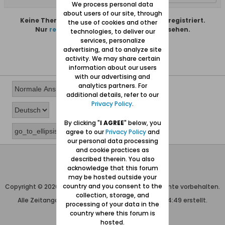
We process personal data
about users of our site, through
Keine Themen gefunden oder du bist nicht registriert.
the use of cookies and other
Nur
registrierte Benutzer
können alles sehen.
technologies, to deliver our
services, personalize
advertising, and to analyze site
activity. We may share certain
information about our users
with our advertising and
analytics partners. For
additional details, refer to our
Privacy Policy
.
By clicking "
I AGREE
" below, you
agree to our
Privacy Policy
and
our personal data processing
and cookie practices as
described therein. You also
Wolfgang Naujocks MMXXVI
acknowledge that this forum
Powered by
vBulletin®
may be hosted outside your
country and you consent to the
Copyright © 2026 MH Sub I, LLC dba vBulletin. Alle Rechte vorbehalten.
collection, storage, and
Alle Zeitangaben in WEZ+1. Die Seite wurde um 04:49 erstellt.
processing of your data in the
country where this forum is
hosted.