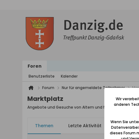
Foren
Benutzerliste
Kalender
Forum
Nur für angemeldete Teilnehmer
Mar
Marktplatz
Wir verarbe
anderen Tech
Angebote und Gesuche von Altem und Neuem mit einem
Wenn Sie unten
Themen
Letzte Aktivität
Meine Ab
Datenverarbei
dieses Forum m
und Verar