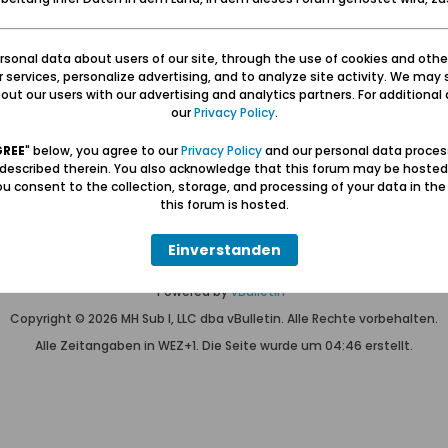
sonal data about users of our site, through the use of cookies and othe
Keine Themen gefunden oder du bist nicht registriert.
ur services, personalize advertising, and to analyze site activity. We may 
Nur
registrierte Benutzer
können alles sehen.
ut our users with our advertising and analytics partners. For additional d
our
Privacy Policy
.
GREE
" below, you agree to our
Privacy Policy
and our personal data proces
 described therein. You also acknowledge that this forum may be hosted
u consent to the collection, storage, and processing of your data in th
Hilfe
Kontakt
Pr
this forum is hosted.
Einverstanden
Wolfgang Naujocks MMXXVI
Powered by
vBulletin®
Copyright © 2026 MH Sub I, LLC dba vBulletin. Alle Rechte vorbehalten.
Alle Zeitangaben in WEZ+1. Die Seite wurde um 04:46 erstellt.