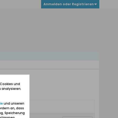
Anmelden oder Registrieren
 Cookies und
 analysieren.
ie
und unseren
erdem an, dass
ng, Speicherung
zustimmen.