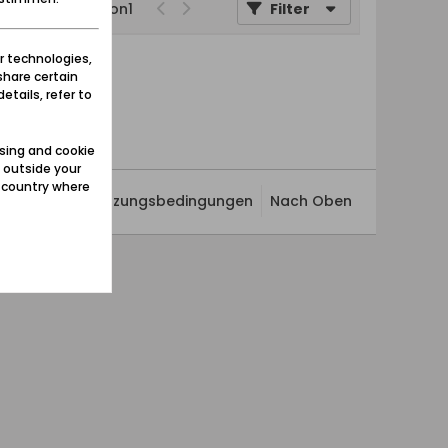
Seite
von
1
Filter
r technologies,
share certain
etails, refer to
sing and cookie
 outside your
e country where
ivatsphäre
Nutzungsbedingungen
Nach Oben