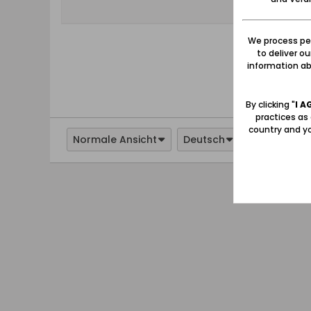
We process per
to deliver o
information abo
By clicking "
I A
practices as
country and yo
Normale Ansicht
Deutsch