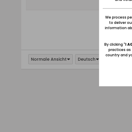
We process per
to deliver o
information abo
By clicking "
I A
practices as
country and yo
Normale Ansicht
Deutsch