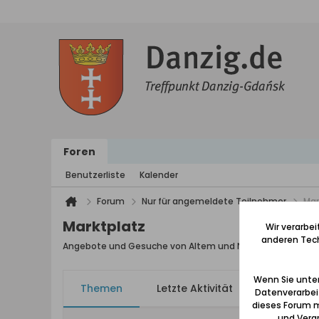
Foren
Benutzerliste
Kalender
Forum
Nur für angemeldete Teilnehmer
Mar
Marktplatz
Wir verarbe
anderen Tech
Angebote und Gesuche von Altem und Neuem mit einem
Wenn Sie unten
Themen
Letzte Aktivität
Meine Ab
Datenverarbei
dieses Forum m
und Verar