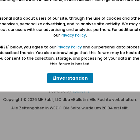
sonal data about users of our site, through the use of cookies and othe
Keine Themen gefunden oder du bist nicht registriert.
ur services, personalize advertising, and to analyze site activity. We may 
Nur
registrierte Benutzer
können alles sehen.
ut our users with our advertising and analytics partners. For additional d
our
Privacy Policy
.
GREE
" below, you agree to our
Privacy Policy
and our personal data proces
 described therein. You also acknowledge that this forum may be hosted
u consent to the collection, storage, and processing of your data in th
Hilfe
Kontakt
Pr
this forum is hosted.
Einverstanden
Wolfgang Naujocks MMXXVI
Powered by
vBulletin®
Copyright © 2026 MH Sub I, LLC dba vBulletin. Alle Rechte vorbehalten.
Alle Zeitangaben in WEZ+1. Die Seite wurde um 20:04 erstellt.