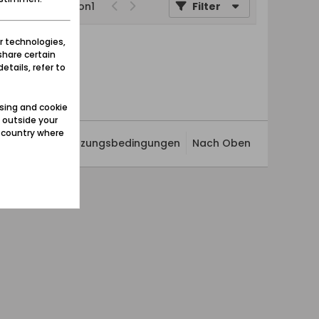
Seite
von
1
Filter
r technologies,
share certain
etails, refer to
sing and cookie
 outside your
e country where
ivatsphäre
Nutzungsbedingungen
Nach Oben