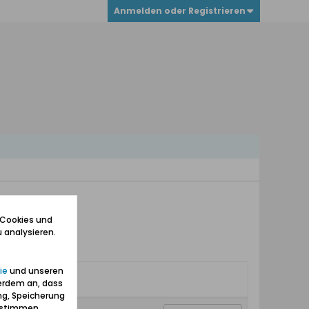
Anmelden oder Registrieren
 Cookies und
 analysieren.
ie
und unseren
erdem an, dass
ng, Speicherung
zustimmen.