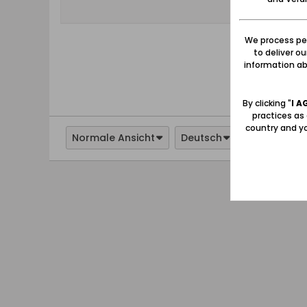
We process per
to deliver o
information abo
By clicking "
I A
practices as
country and yo
Normale Ansicht
Deutsch