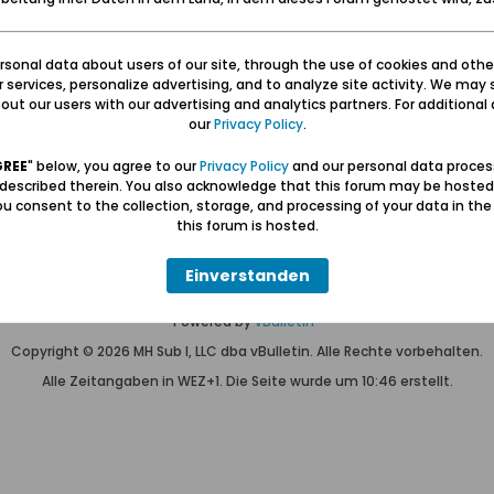
sonal data about users of our site, through the use of cookies and othe
Keine Themen gefunden oder du bist nicht registriert.
ur services, personalize advertising, and to analyze site activity. We may 
Nur
registrierte Benutzer
können alles sehen.
ut our users with our advertising and analytics partners. For additional d
our
Privacy Policy
.
GREE
" below, you agree to our
Privacy Policy
and our personal data proces
 described therein. You also acknowledge that this forum may be hosted
u consent to the collection, storage, and processing of your data in th
Hilfe
Kontakt
Pr
this forum is hosted.
Einverstanden
Wolfgang Naujocks MMXXVI
Powered by
vBulletin®
Copyright © 2026 MH Sub I, LLC dba vBulletin. Alle Rechte vorbehalten.
Alle Zeitangaben in WEZ+1. Die Seite wurde um 10:46 erstellt.