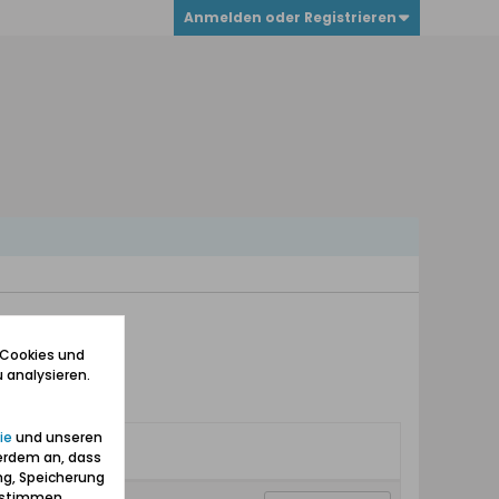
Anmelden oder Registrieren
 Cookies und
 analysieren.
ie
und unseren
erdem an, dass
ng, Speicherung
zustimmen.