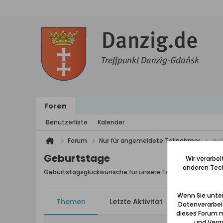
Foren
Benutzerliste
Kalender
Forum
Nur für angemeldete Teilnehmer
Ge
Geburtstage
Wir verarbe
anderen Tech
Geburtstagsglückwünsche für unsere Teilnehmer/innen
Wenn Sie unten
Themen
Letzte Aktivität
Meine Ab
Datenverarbei
dieses Forum m
und Verar