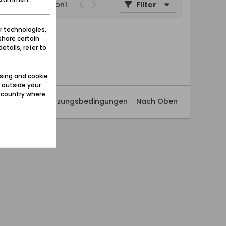
Seite
von
1
Filter
r technologies,
share certain
etails, refer to
sing and cookie
 outside your
e country where
ivatsphäre
Nutzungsbedingungen
Nach Oben