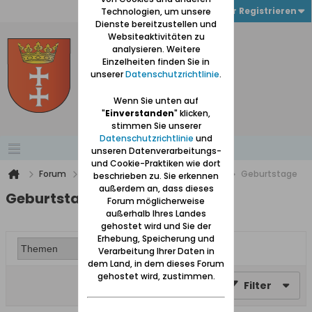
Anmelden oder Registrieren
Technologien, um unsere
Dienste bereitzustellen und
Websiteaktivitäten zu
analysieren. Weitere
Einzelheiten finden Sie in
unserer
Datenschutzrichtlinie
.
Wenn Sie unten auf
"
Einverstanden
" klicken,
stimmen Sie unserer
Datenschutzrichtlinie
und
unseren Datenverarbeitungs-
und Cookie-Praktiken wie dort
Forum
Nur für angemeldete Teilnehmer
Geburtstage
beschrieben zu. Sie erkennen
außerdem an, dass dieses
Geburtstage
Forum möglicherweise
außerhalb Ihres Landes
gehostet wird und Sie der
Erhebung, Speicherung und
Verarbeitung Ihrer Daten in
dem Land, in dem dieses Forum
gehostet wird, zustimmen.
Filter