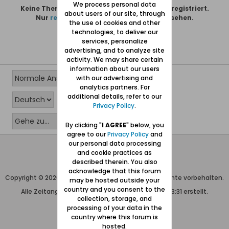
We process personal data
Keine Themen gefunden oder du bist nicht registriert.
about users of our site, through
Nur
registrierte Benutzer
können alles sehen.
the use of cookies and other
technologies, to deliver our
services, personalize
advertising, and to analyze site
activity. We may share certain
information about our users
with our advertising and
analytics partners. For
additional details, refer to our
Privacy Policy
.
By clicking "
I AGREE
" below, you
agree to our
Privacy Policy
and
our personal data processing
Wolfgang Naujocks MMXXVI
and cookie practices as
described therein. You also
Powered by
vBulletin®
acknowledge that this forum
Copyright © 2026 MH Sub I, LLC dba vBulletin. Alle Rechte vorbehalten.
may be hosted outside your
country and you consent to the
Alle Zeitangaben in WEZ+1. Die Seite wurde um 13:31 erstellt.
collection, storage, and
processing of your data in the
country where this forum is
hosted.