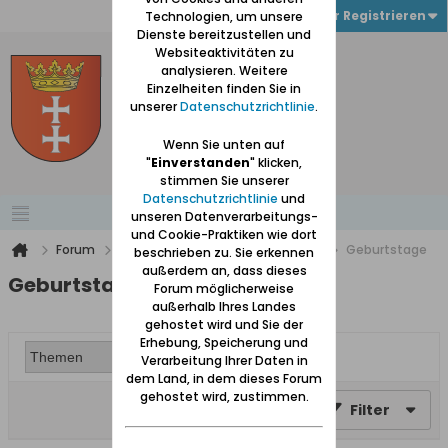
Anmelden oder Registrieren
Technologien, um unsere
Dienste bereitzustellen und
Websiteaktivitäten zu
analysieren. Weitere
Einzelheiten finden Sie in
unserer
Datenschutzrichtlinie
.
Wenn Sie unten auf
"
Einverstanden
" klicken,
stimmen Sie unserer
Datenschutzrichtlinie
und
unseren Datenverarbeitungs-
und Cookie-Praktiken wie dort
Forum
Nur für angemeldete Teilnehmer
Geburtstage
beschrieben zu. Sie erkennen
außerdem an, dass dieses
Geburtstage
Forum möglicherweise
außerhalb Ihres Landes
gehostet wird und Sie der
Erhebung, Speicherung und
Verarbeitung Ihrer Daten in
dem Land, in dem dieses Forum
gehostet wird, zustimmen.
Filter