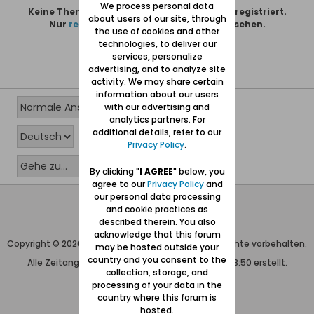
We process personal data
Keine Themen gefunden oder du bist nicht registriert.
about users of our site, through
Nur
registrierte Benutzer
können alles sehen.
the use of cookies and other
technologies, to deliver our
services, personalize
advertising, and to analyze site
activity. We may share certain
information about our users
with our advertising and
analytics partners. For
additional details, refer to our
Privacy Policy
.
By clicking "
I AGREE
" below, you
agree to our
Privacy Policy
and
our personal data processing
Wolfgang Naujocks MMXXVI
and cookie practices as
described therein. You also
Powered by
vBulletin®
acknowledge that this forum
Copyright © 2026 MH Sub I, LLC dba vBulletin. Alle Rechte vorbehalten.
may be hosted outside your
country and you consent to the
Alle Zeitangaben in WEZ+1. Die Seite wurde um 18:50 erstellt.
collection, storage, and
processing of your data in the
country where this forum is
hosted.