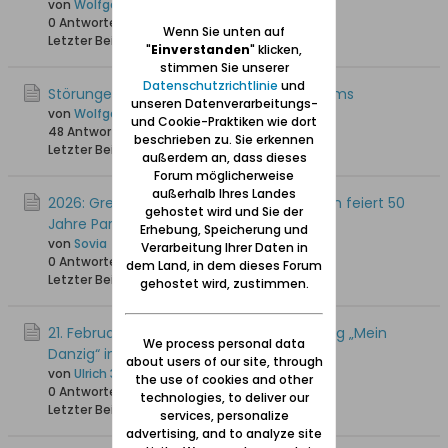
von
Wolfgang
0 Antworten
121 Hits
0 Likes
Wenn Sie unten auf
Letzter Beitrag
14.05.2026, 20:32
"
Einverstanden
" klicken,
stimmen Sie unserer
Datenschutzrichtlinie
und
Störungen / Nichterreichbarkeit des Forums
unseren Datenverarbeitungs-
von
Wolfgang
und Cookie-Praktiken wie dort
48 Antworten
2.874 Hits
0 Likes
beschrieben zu. Sie erkennen
Letzter Beitrag
12.05.2026, 20:07
außerdem an, dass dieses
Forum möglicherweise
außerhalb Ihres Landes
2026: Grenzen und Generationen: Bremen feiert 50
gehostet wird und Sie der
Jahre Partnerschaft mit Danzig
Erhebung, Speicherung und
von
Sovia
Verarbeitung Ihrer Daten in
0 Antworten
80 Hits
0 Likes
dem Land, in dem dieses Forum
Letzter Beitrag
12.04.2026, 15:16
gehostet wird, zustimmen.
21. Februar 2026: Eröffnung der Ausstellung „Mein
We process personal data
Danzig“ im Forum Gdańsk
about users of our site, through
von
Ulrich 31
the use of cookies and other
0 Antworten
137 Hits
0 Likes
technologies, to deliver our
Letzter Beitrag
20.02.2026, 13:57
services, personalize
advertising, and to analyze site