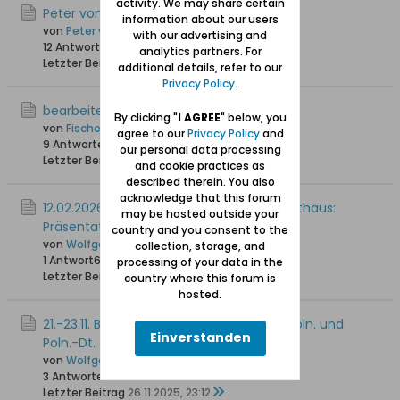
activity. We may share certain
Peter von Groddeck
information about our users
von
Peter von Groddeck
with our advertising and
12 Antworten
249 Hits
0 Likes
analytics partners. For
Letzter Beitrag
13.02.2026, 10:43
additional details, refer to our
Privacy Policy
.
bearbeiten - editieren
By clicking "
I AGREE
" below, you
von
Fischersjung
agree to our
Privacy Policy
and
9 Antworten
228 Hits
0 Likes
our personal data processing
Letzter Beitrag
11.02.2026, 22:21
and cookie practices as
described therein. You also
acknowledge that this forum
12.02.2026 / 17:00 Uhr Rechtstädtische Rathaus:
may be hosted outside your
Präsentation des Buhse-Plans
country and you consent to the
von
Wolfgang
collection, storage, and
1 Antwort
68 Hits
0 Likes
processing of your data in the
Letzter Beitrag
10.02.2026, 18:41
country where this forum is
hosted.
21.-23.11. Bremen: Jahrestagung der Dt.-Poln. und
Einverstanden
Poln.-Dt. Gesellschaften
von
Wolfgang
3 Antworten
2.229 Hits
0 Likes
Letzter Beitrag
26.11.2025, 23:12