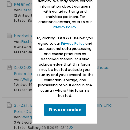
activity. We may share certain
Peter von Groddeck
information about our users
von
Peter von Groddeck
with our advertising and
12 Antworten
247 Hits
0 Likes
analytics partners. For
Letzter Beitrag
13.02.2026, 10:43
additional details, refer to our
Privacy Policy
.
bearbeiten - editieren
By clicking "
I AGREE
" below, you
von
Fischersjung
agree to our
Privacy Policy
and
9 Antworten
228 Hits
0 Likes
our personal data processing
Letzter Beitrag
11.02.2026, 22:21
and cookie practices as
described therein. You also
acknowledge that this forum
12.02.2026 / 17:00 Uhr Rechtstädtische Rathaus:
may be hosted outside your
Präsentation des Buhse-Plans
country and you consent to the
von
Wolfgang
collection, storage, and
1 Antwort
68 Hits
0 Likes
processing of your data in the
Letzter Beitrag
10.02.2026, 18:41
country where this forum is
hosted.
21.-23.11. Bremen: Jahrestagung der Dt.-Poln. und
Einverstanden
Poln.-Dt. Gesellschaften
von
Wolfgang
3 Antworten
2.229 Hits
0 Likes
Letzter Beitrag
26.11.2025, 23:12