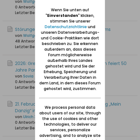
von
Wolfgang
0 Antworten
118 Hits
0 Likes
Wenn Sie unten auf
Letzter Beitrag
14.05.2026, 20:32
"
Einverstanden
" klicken,
stimmen Sie unserer
Datenschutzrichtlinie
und
Störungen / Nichterreichbarkeit des Forums
unseren Datenverarbeitungs-
von
Wolfgang
und Cookie-Praktiken wie dort
48 Antworten
2.847 Hits
0 Likes
beschrieben zu. Sie erkennen
Letzter Beitrag
12.05.2026, 20:07
außerdem an, dass dieses
Forum möglicherweise
außerhalb Ihres Landes
2026: Grenzen und Generationen: Bremen feiert 50
gehostet wird und Sie der
Jahre Partnerschaft mit Danzig
Erhebung, Speicherung und
von
Sovia
Verarbeitung Ihrer Daten in
0 Antworten
80 Hits
0 Likes
dem Land, in dem dieses Forum
Letzter Beitrag
12.04.2026, 15:16
gehostet wird, zustimmen.
21. Februar 2026: Eröffnung der Ausstellung „Mein
We process personal data
Danzig“ im Forum Gdańsk
about users of our site, through
von
Ulrich 31
the use of cookies and other
0 Antworten
137 Hits
0 Likes
technologies, to deliver our
Letzter Beitrag
20.02.2026, 13:57
services, personalize
advertising, and to analyze site