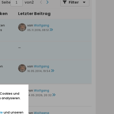
Seite
von
2
Filter
iken
Letzter Beitrag
ten
von
Wolfgang
ts
05.11.2016, 08:51
—
en
von
Wolfgang
16.05.2014, 19:54
en
von
Wolfgang
 Cookies und
14.05.2026, 20:32
 analysieren.
ie
und unseren
ten
von
Wolfgang