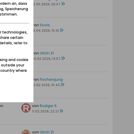
erdem an, dass
12.05.2026, 20:07
ng, Speicherung
zustimmen.
en
von
Sovia
12.04.2026, 15:16
r technologies,
share certain
etails, refer to
en
von
Ulrich 31
20.02.2026, 13:57
sing and cookie
 outside your
e country where
ten
von
Fischersjung
13.02.2026, 10:43
en
von
Rüdiger S.
11.02.2026, 22:21
von
Ulrich 31