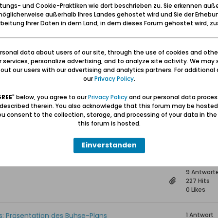
tungs- und Cookie-Praktiken wie dort beschrieben zu. Sie erkennen auß
2.847 Hits
öglicherweise außerhalb Ihres Landes gehostet wird und Sie der Erhebu
0 Likes
beitung Ihrer Daten in dem Land, in dem dieses Forum gehostet wird, 
rt 50 Jahre Partnerschaft mit
0 Antwort
80 Hits
sonal data about users of our site, through the use of cookies and othe
0 Likes
ur services, personalize advertising, and to analyze site activity. We may 
ut our users with our advertising and analytics partners. For additional d
our
Privacy Policy
.
„Mein Danzig“ im Forum Gdańsk
0 Antwort
137 Hits
GREE
" below, you agree to our
Privacy Policy
and our personal data proces
0 Likes
 described therein. You also acknowledge that this forum may be hosted
u consent to the collection, storage, and processing of your data in th
this forum is hosted.
12 Antwor
247 Hits
Einverstanden
0 Likes
9 Antwort
227 Hits
0 Likes
s: Präsentation des Buhse-Plans
1 Antwort