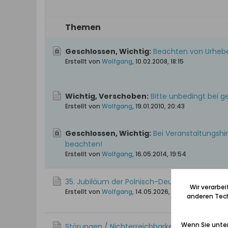
Themen
Geschlossen, Wichtig:
Beachten von Urheb
Erstellt von
Wolfgang
,
10.02.2008, 18:15
Wichtig, Verschoben:
Bitte unbedingt bei 
Erstellt von
Wolfgang
,
19.01.2010, 20:43
Geschlossen, Wichtig:
Bei Veranstaltungshi
beachten!
Erstellt von
Wolfgang
,
16.05.2014, 19:54
35. Jubiläum der Polnisch-Deutschen Gesellsch
Wir verarbe
Erstellt von
Wolfgang
,
14.05.2026, 20:32
anderen Tech
Wenn Sie unten
Störungen / Nichterreichbarkeit des Forums