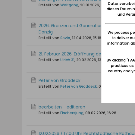
Datenverarbei
Erstellt von
Wolfgang
,
20.01.2026, 15:09
dieses Forum m
und Verar
2026: Grenzen und Generationen: Bremen feie
Danzig
We process per
to deliver o
Erstellt von
Sovia
,
12.04.2026, 15:16
information abo
21. Februar 2026: Eröffnung der Ausstellung 
Erstellt von
Ulrich 31
,
20.02.2026, 13:57
By clicking "
I A
practices as
country and yo
Peter von Groddeck
Erstellt von
Peter von Groddeck
,
09.02.2026, 10:49
bearbeiten - editieren
Erstellt von
Fischersjung
,
09.02.2026, 16:26
12.02.2026 / 17:00 Uhr Rechtstädtische Rathau