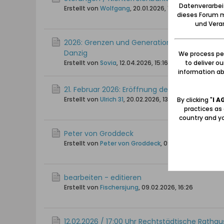
Datenverarbei
Erstellt von
Wolfgang
,
20.01.2026, 15:09
dieses Forum m
und Verar
2026: Grenzen und Generationen: Bremen feie
Danzig
We process per
to deliver o
Erstellt von
Sovia
,
12.04.2026, 15:16
information abo
21. Februar 2026: Eröffnung der Ausstellung 
Erstellt von
Ulrich 31
,
20.02.2026, 13:57
By clicking "
I A
practices as
country and yo
Peter von Groddeck
Erstellt von
Peter von Groddeck
,
09.02.2026, 10:49
bearbeiten - editieren
Erstellt von
Fischersjung
,
09.02.2026, 16:26
12.02.2026 / 17:00 Uhr Rechtstädtische Rathau