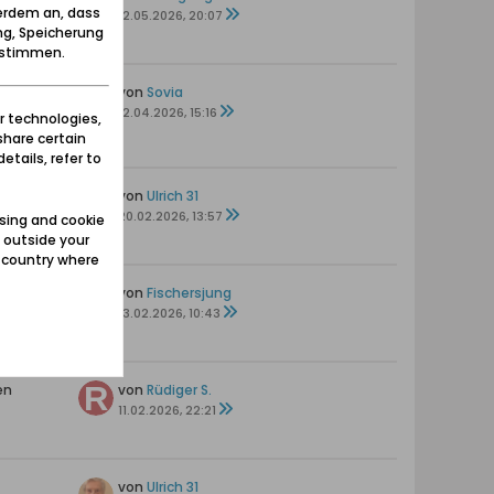
erdem an, dass
12.05.2026, 20:07
ng, Speicherung
zustimmen.
en
von
Sovia
12.04.2026, 15:16
r technologies,
share certain
etails, refer to
en
von
Ulrich 31
20.02.2026, 13:57
sing and cookie
 outside your
e country where
ten
von
Fischersjung
13.02.2026, 10:43
en
von
Rüdiger S.
11.02.2026, 22:21
von
Ulrich 31