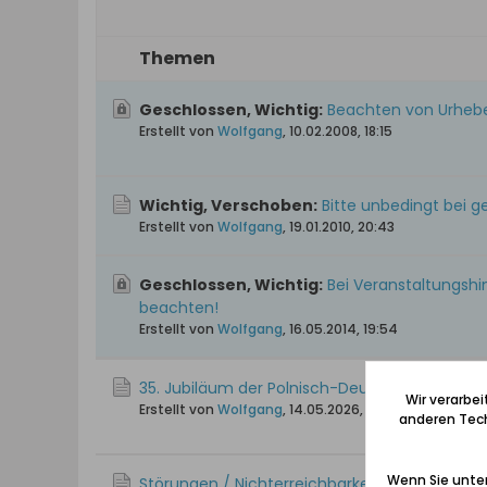
Themen
Geschlossen, Wichtig:
Beachten von Urheb
Erstellt von
Wolfgang
,
10.02.2008, 18:15
Wichtig, Verschoben:
Bitte unbedingt bei 
Erstellt von
Wolfgang
,
19.01.2010, 20:43
Geschlossen, Wichtig:
Bei Veranstaltungshi
beachten!
Erstellt von
Wolfgang
,
16.05.2014, 19:54
35. Jubiläum der Polnisch-Deutschen Gesellsch
Wir verarbe
Erstellt von
Wolfgang
,
14.05.2026, 20:32
anderen Tech
Wenn Sie unten
Störungen / Nichterreichbarkeit des Forums