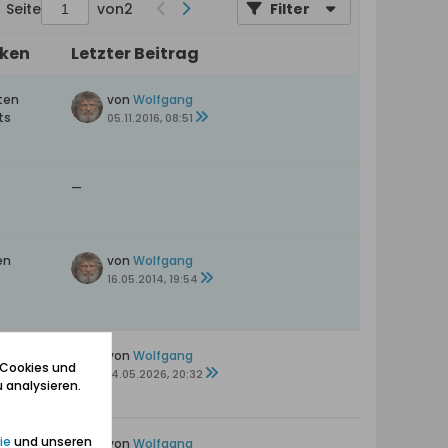
Seite
von
2
Filter
iken
Letzter Beitrag
ten
von
Wolfgang
ts
05.11.2016, 08:51
—
en
von
Wolfgang
16.05.2014, 19:54
en
von
Wolfgang
 Cookies und
14.05.2026, 20:32
 analysieren.
ie
und unseren
ten
von
Wolfgang