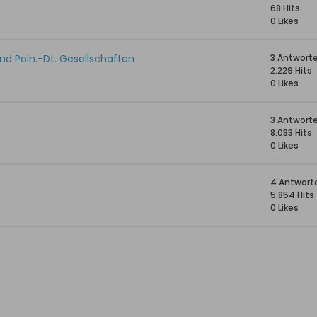
68 Hits
0 Likes
und Poln.-Dt. Gesellschaften
3 Antwort
2.229 Hits
0 Likes
3 Antwort
8.033 Hits
0 Likes
4 Antwort
5.854 Hits
0 Likes