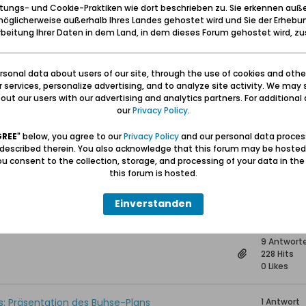
tungs- und Cookie-Praktiken wie dort beschrieben zu. Sie erkennen auß
2.853 Hits
öglicherweise außerhalb Ihres Landes gehostet wird und Sie der Erhebu
0 Likes
beitung Ihrer Daten in dem Land, in dem dieses Forum gehostet wird, 
rt 50 Jahre Partnerschaft mit
0 Antwort
80 Hits
sonal data about users of our site, through the use of cookies and othe
0 Likes
ur services, personalize advertising, and to analyze site activity. We may 
ut our users with our advertising and analytics partners. For additional d
our
Privacy Policy
.
„Mein Danzig“ im Forum Gdańsk
0 Antwort
137 Hits
GREE
" below, you agree to our
Privacy Policy
and our personal data proces
0 Likes
 described therein. You also acknowledge that this forum may be hosted
u consent to the collection, storage, and processing of your data in th
this forum is hosted.
12 Antwor
247 Hits
Einverstanden
0 Likes
9 Antwort
228 Hits
0 Likes
s: Präsentation des Buhse-Plans
1 Antwort