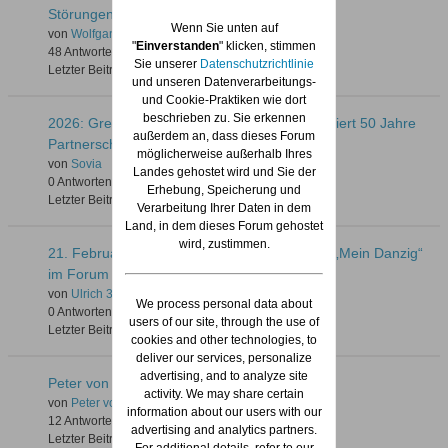
Störungen / Nichterreichbarkeit des Forums
Wenn Sie unten auf
von
Wolfgang
"
Einverstanden
" klicken, stimmen
48 Antworten
2.847 Hits
0 Likes
Sie unserer
Datenschutzrichtlinie
Letzter Beitrag
12.05.2026, 20:07
und unseren Datenverarbeitungs-
und Cookie-Praktiken wie dort
beschrieben zu. Sie erkennen
2026: Grenzen und Generationen: Bremen feiert 50 Jahre
außerdem an, dass dieses Forum
Partnerschaft mit Danzig
möglicherweise außerhalb Ihres
von
Sovia
Landes gehostet wird und Sie der
0 Antworten
80 Hits
0 Likes
Erhebung, Speicherung und
Letzter Beitrag
12.04.2026, 15:16
Verarbeitung Ihrer Daten in dem
Land, in dem dieses Forum gehostet
wird, zustimmen.
21. Februar 2026: Eröffnung der Ausstellung „Mein Danzig“
im Forum Gdańsk
von
Ulrich 31
We process personal data about
0 Antworten
137 Hits
0 Likes
users of our site, through the use of
Letzter Beitrag
20.02.2026, 13:57
cookies and other technologies, to
deliver our services, personalize
advertising, and to analyze site
Peter von Groddeck
activity. We may share certain
von
Peter von Groddeck
information about our users with our
12 Antworten
247 Hits
0 Likes
advertising and analytics partners.
Letzter Beitrag
13.02.2026, 10:43
For additional details, refer to our