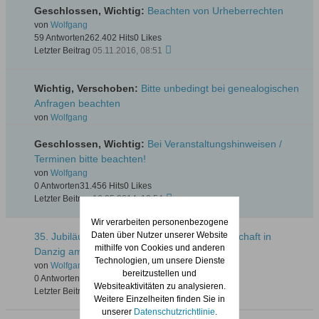
Geschlossen, Wichtig:
Beachten von Urheberrechten
von
Wolfgang
59 Antworten
262.402 Hits
0 Likes
Letzter Beitrag
05.11.2016, 08:51
Wichtig, Verschoben:
Bitte unbedingt bei genealogischen
Anfragen beachten
von
Wolfgang
Geschlossen, Wichtig:
Bei Veranstaltungshinweisen /
Terminen bitte beachten!
von
Wolfgang
0 Antworten
31.456 Hits
0 Likes
Letzter Beitrag
16.05.2014, 19:54
Wir verarbeiten personenbezogene
Daten über Nutzer unserer Website
35. Jubiläum der Polnisch-Deutschen Gesellschaft in
mithilfe von Cookies und anderen
Danzig am 17.05.26 in Oliva
Technologien, um unsere Dienste
von
Wolfgang
bereitzustellen und
0 Antworten
118 Hits
0 Likes
Websiteaktivitäten zu analysieren.
Letzter Beitrag
14.05.2026, 20:32
Weitere Einzelheiten finden Sie in
unserer
Datenschutzrichtlinie
.