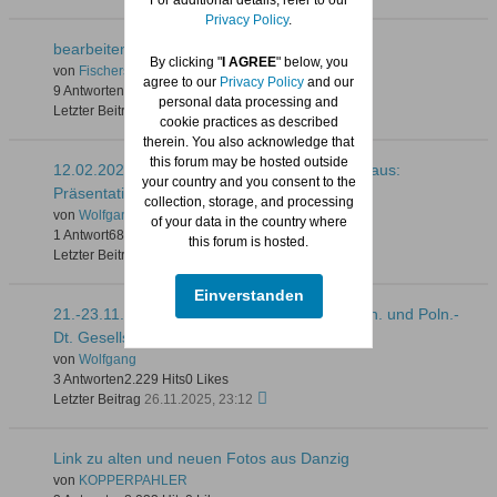
Privacy Policy
.
bearbeiten - editieren
By clicking "
I AGREE
" below, you
von
Fischersjung
agree to our
Privacy Policy
and our
9 Antworten
227 Hits
0 Likes
personal data processing and
Letzter Beitrag
11.02.2026, 22:21
cookie practices as described
therein. You also acknowledge that
this forum may be hosted outside
12.02.2026 / 17:00 Uhr Rechtstädtische Rathaus:
your country and you consent to the
Präsentation des Buhse-Plans
collection, storage, and processing
von
Wolfgang
of your data in the country where
1 Antwort
68 Hits
0 Likes
this forum is hosted.
Letzter Beitrag
10.02.2026, 18:41
Einverstanden
21.-23.11. Bremen: Jahrestagung der Dt.-Poln. und Poln.-
Dt. Gesellschaften
von
Wolfgang
3 Antworten
2.229 Hits
0 Likes
Letzter Beitrag
26.11.2025, 23:12
Link zu alten und neuen Fotos aus Danzig
von
KOPPERPAHLER