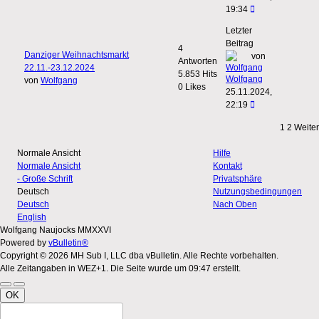
19:34
Letzter
Beitrag
4
Danziger Weihnachtsmarkt
von
Antworten
22.11.-23.12.2024
5.853 Hits
Wolfgang
von
Wolfgang
0 Likes
25.11.2024,
22:19
1
2
Weiter
Normale Ansicht
Hilfe
Normale Ansicht
Kontakt
- Große Schrift
Privatsphäre
Deutsch
Nutzungsbedingungen
Deutsch
Nach Oben
English
Wolfgang Naujocks MMXXVI
Powered by
vBulletin®
Copyright © 2026 MH Sub I, LLC dba vBulletin. Alle Rechte vorbehalten.
Alle Zeitangaben in WEZ+1. Die Seite wurde um 09:47 erstellt.
OK