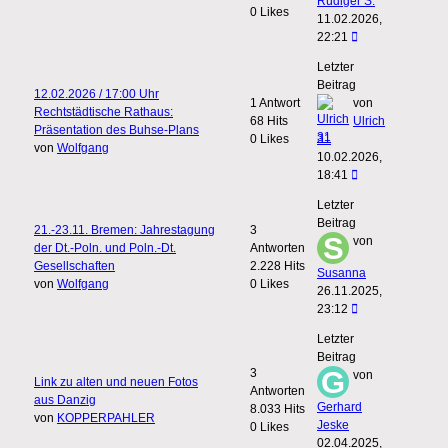
Rüdiger S.
0 Likes
11.02.2026,
22:21
Letzter
Beitrag
12.02.2026 / 17:00 Uhr
1 Antwort
von
Rechtstädtische Rathaus:
68 Hits
Ulrich
Präsentation des Buhse-Plans
0 Likes
31
von
Wolfgang
10.02.2026,
18:41
Letzter
Beitrag
21.-23.11. Bremen: Jahrestagung
3
von
der Dt.-Poln. und Poln.-Dt.
Antworten
Gesellschaften
2.228 Hits
Susanna
von
Wolfgang
0 Likes
26.11.2025,
23:12
Letzter
Beitrag
3
von
Link zu alten und neuen Fotos
Antworten
aus Danzig
Gerhard
8.033 Hits
von
KOPPERPAHLER
Jeske
0 Likes
02.04.2025,