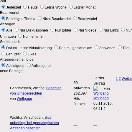
Zeit
Jederzeit
Heute
Letzte Woche
Letzter Monat
Beantwortet
Beliebiges Thema
Nicht Beantwortet
Beantwortet
Anzeigen
Alle
Nur Diskussionen
Nur Bilder
Nur Videos
Nur Links
Nur
Umfragen
Nur Termine
Sortiert nach
Datum - letzte Aktualisierung
Datum - gestartet am
Antworten
Titel
Benutzer
Likes
Anzeigenreihenfolge
Absteigend
Aufsteigend
neue Beiträge
Letzter
1
2
Weiter
59
Beitrag
Geschlossen, Wichtig:
Beachten
Antworten
von
von Urheberrechten
262.397
Wolfgang
von
Wolfgang
Hits
05.11.2016,
0 Likes
08:51
Wichtig, Verschoben:
Bitte
unbedingt bei genealogischen
—
—
Anfragen beachten