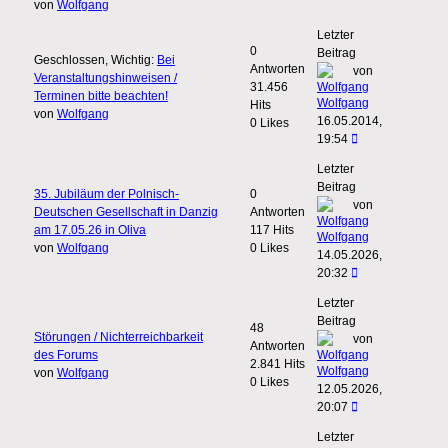
von
Wolfgang
Letzter
0
Beitrag
Geschlossen, Wichtig:
Bei
Antworten
von
Veranstaltungshinweisen /
31.456
Terminen bitte beachten!
Wolfgang
Hits
von
Wolfgang
16.05.2014,
0 Likes
19:54
Letzter
Beitrag
35. Jubiläum der Polnisch-
0
von
Deutschen Gesellschaft in Danzig
Antworten
am 17.05.26 in Oliva
117 Hits
Wolfgang
von
Wolfgang
0 Likes
14.05.2026,
20:32
Letzter
Beitrag
48
Störungen / Nichterreichbarkeit
von
Antworten
des Forums
2.841 Hits
Wolfgang
von
Wolfgang
0 Likes
12.05.2026,
20:07
Letzter