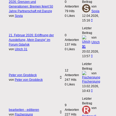
2026: Grenzen und
0
Beitrag
Generationen: Bremen feiert 50
Antworten
von
Jahre Partnerschaft mit Danzig
79 Hits
Sovia
von
Sovia
0 Likes
12.04.2026,
15:16
Letzter
Beitrag
21. Februar 2026: Eröffnung der
0
von
Ausstellung „Mein Danzig“ im
Antworten
Ulrich
Forum Gdańsk
137 Hits
31
von
Ulrich 31
0 Likes
20.02.2026,
13:57
Letzter
Beitrag
12
von
Peter von Groddeck
Antworten
von
Peter von Groddeck
247 Hits
Fischersjung
0 Likes
13.02.2026,
10:43
Letzter
Beitrag
9
von
bearbeiten - editieren
Antworten
von
Fischersjung
227 Hits