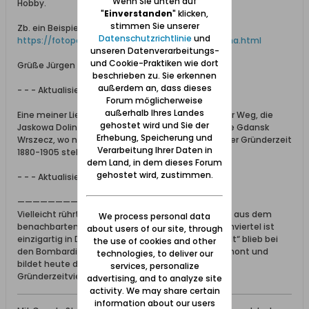
Wenn Sie unten auf
Hobby.
"
Einverstanden
" klicken,
stimmen Sie unserer
Zb. ein Beispiel:
Datenschutzrichtlinie
und
https://fotopolska.eu/Gdansk/u106378...wa_Dolina.html
unseren Datenverarbeitungs-
und Cookie-Praktiken wie dort
Grüße Jürgen
beschrieben zu. Sie erkennen
außerdem an, dass dieses
- - - Aktualisiert - - -
Forum möglicherweise
außerhalb Ihres Landes
Eine meiner Lieblingsstrassen ist der Jäschkentaler Weg, die
gehostet wird und Sie der
Jaskowa Dolina Straße im Stadtteil Langfuhr heute Gdansk
Erhebung, Speicherung und
Wrszecz, wo noch einige sehenswerte Villen aus der Gründerzeit
Verarbeitung Ihrer Daten in
1880-1905 stehen.
dem Land, in dem dieses Forum
gehostet wird, zustimmen.
- - - Aktualisiert - - -
———————————
Vielleicht rührt mein Interesse an alten Gebäuden aus dem
We process personal data
benachbarten Stadtteil in unserer Stadt. Das Villenviertel ist
about users of our site, through
einzigartig in Deutschland, denn die sog. „Südstadt“ blieb bei
the use of cookies and other
den Bombardierungen 1944 weitestgehend verschont und
technologies, to deliver our
bildet heute das größte zusammenhängende
services, personalize
Gründerzeitviertel Deutschlands …
advertising, and to analyze site
activity. We may share certain
information about our users