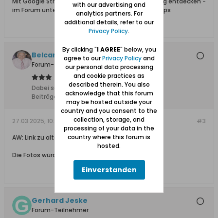
Mit Google Street View spazierengehen und Danzig entdecken -
with our advertising and
im Forum unter Danzig mit Vororten Film und TV Tips
analytics partners. For
additional details, refer to our
Privacy Policy
.
By clicking "
I AGREE
" below, you
Belcanto
agree to our
Privacy Policy
and
Forum-Teilnehmer
our personal data processing
and cookie practices as
described therein. You also
Dabei seit:
24.09.2008
acknowledge that this forum
Beiträge:
2509
may be hosted outside your
country and you consent to the
collection, storage, and
27.03.2025, 10:10
#3
processing of your data in the
country where this forum is
AW: Link zu alten und neuen Fotos aus Danzig
hosted.
Die Fotos würden meinen Eltern gewiss erfreuen.
Einverstanden
Gerhard Jeske
Forum-Teilnehmer