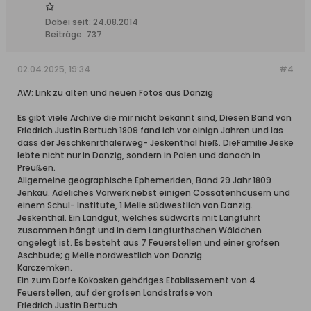
Dabei seit:
24.08.2014
Beiträge:
737
02.04.2025, 19:34
#4
AW: Link zu alten und neuen Fotos aus Danzig
Es gibt viele Archive die mir nicht bekannt sind, Diesen Band von
Friedrich Justin Bertuch 1809 fand ich vor einign Jahren und las
dass der Jeschkenrthalerweg- Jeskenthal hieß. DieFamilie Jeske
lebte nicht nur in Danzig, sondern in Polen und danach in
Preußen.
Allgemeine geographische Ephemeriden, Band 29 Jahr 1809
Jenkau. Adeliches Vorwerk nebst einigen Cossätenhäusern und
einem Schul- Institute, 1 Meile südwestlich von Danzig.
Jeskenthal. Ein Landgut, welches südwärts mit Langfuhrt
zusammen hängt und in dem Langfurthschen Wäldchen
angelegt ist. Es besteht aus 7 Feuerstellen und einer grofsen
Aschbude; g Meile nordwestlich von Danzig.
Karczemken.
Ein zum Dorfe Kokosken gehöriges Etablissement von 4
Feuerstellen, auf der grofsen Landstrafse von
Friedrich Justin Bertuch