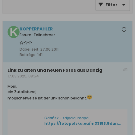
Filter
KOPPERPAHLER
Forum-Teilnehmer
Dabei seit:
27.06.2011
Beiträge:
141
Link zu alten und neuen Fotos aus Danzig
#1
17.03.2025, 08:54
Moin,
ein Zufallsfund,
möglicherweise ist der Link schon bekannt.
Gdańsk - zdjęcia, mapa
https://fotopolska.eu/m33188,Gdansk.html