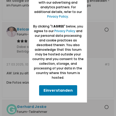
Mit Google Street View spazierengehen und Danzig entdecken -
with our advertising and
im Forum unter Danzig mit Vororten Film und TV Tips
analytics partners. For
additional details, refer to our
Privacy Policy
.
By clicking "
I AGREE
" below, you
Belcanto
agree to our
Privacy Policy
and
Forum-Teilnehmer
our personal data processing
and cookie practices as
described therein. You also
Dabei seit:
24.09.2008
acknowledge that this forum
Beiträge:
2509
may be hosted outside your
country and you consent to the
collection, storage, and
27.03.2025, 10:10
#3
processing of your data in the
country where this forum is
AW: Link zu alten und neuen Fotos aus Danzig
hosted.
Die Fotos würden meinen Eltern gewiss erfreuen.
Einverstanden
Gerhard Jeske
Forum-Teilnehmer