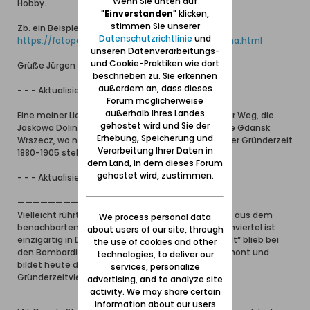
Wenn Sie unten auf
Hobby.
"
Einverstanden
" klicken,
stimmen Sie unserer
Zb. ein Beispiel:
Datenschutzrichtlinie
und
https://fotopolska.eu/Gdansk/u106378...wa_Dolina.html
unseren Datenverarbeitungs-
und Cookie-Praktiken wie dort
Grüße Jürgen
beschrieben zu. Sie erkennen
außerdem an, dass dieses
- - - Aktualisiert - - -
Forum möglicherweise
außerhalb Ihres Landes
Eine meiner Lieblingsstrassen ist der Jäschkentaler Weg, die
gehostet wird und Sie der
Jaskowa Dolina Straße im Stadtteil Langfuhr heute Gdansk
Erhebung, Speicherung und
Wrszecz, wo noch einige sehenswerte Villen aus der Gründerzeit
Verarbeitung Ihrer Daten in
1880-1905 stehen.
dem Land, in dem dieses Forum
gehostet wird, zustimmen.
- - - Aktualisiert - - -
———————————
Vielleicht rührt mein Interesse an alten Gebäuden aus dem
We process personal data
benachbarten Stadtteil in unserer Stadt. Das Villenviertel ist
about users of our site, through
einzigartig in Deutschland, denn die sog. „Südstadt“ blieb bei
the use of cookies and other
den Bombardierungen 1944 weitestgehend verschont und
technologies, to deliver our
bildet heute das größte zusammenhängende
services, personalize
Gründerzeitviertel Deutschlands …
advertising, and to analyze site
activity. We may share certain
information about our users