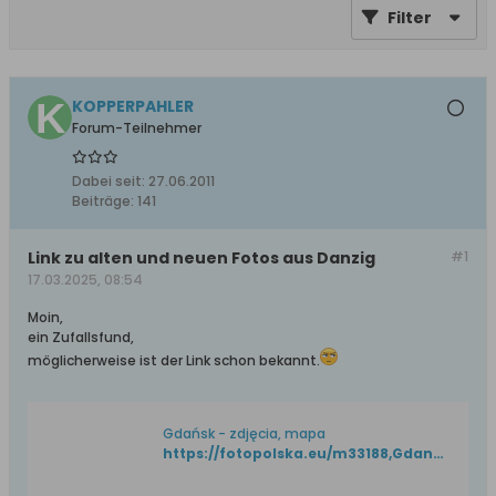
Filter
KOPPERPAHLER
Forum-Teilnehmer
Dabei seit:
27.06.2011
Beiträge:
141
Link zu alten und neuen Fotos aus Danzig
#1
17.03.2025, 08:54
Moin,
ein Zufallsfund,
möglicherweise ist der Link schon bekannt.
Gdańsk - zdjęcia, mapa
https://fotopolska.eu/m33188,Gdansk.html