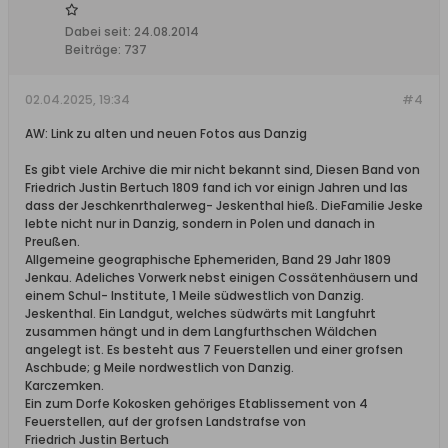
Dabei seit:
24.08.2014
Beiträge:
737
02.04.2025, 19:34
#4
AW: Link zu alten und neuen Fotos aus Danzig
Es gibt viele Archive die mir nicht bekannt sind, Diesen Band von
Friedrich Justin Bertuch 1809 fand ich vor einign Jahren und las
dass der Jeschkenrthalerweg- Jeskenthal hieß. DieFamilie Jeske
lebte nicht nur in Danzig, sondern in Polen und danach in
Preußen.
Allgemeine geographische Ephemeriden, Band 29 Jahr 1809
Jenkau. Adeliches Vorwerk nebst einigen Cossätenhäusern und
einem Schul- Institute, 1 Meile südwestlich von Danzig.
Jeskenthal. Ein Landgut, welches südwärts mit Langfuhrt
zusammen hängt und in dem Langfurthschen Wäldchen
angelegt ist. Es besteht aus 7 Feuerstellen und einer grofsen
Aschbude; g Meile nordwestlich von Danzig.
Karczemken.
Ein zum Dorfe Kokosken gehöriges Etablissement von 4
Feuerstellen, auf der grofsen Landstrafse von
Friedrich Justin Bertuch