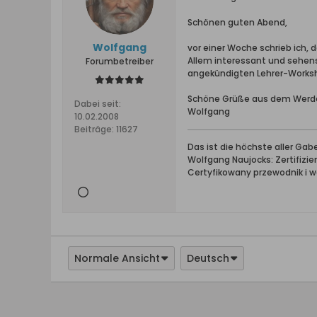
Schönen guten Abend,
Wolfgang
vor einer Woche schrieb ich, 
Allem interessant und sehe
Forumbetreiber
angekündigten Lehrer-Worksho
Schöne Grüße aus dem Werd
Dabei seit:
Wolfgang
10.02.2008
Beiträge:
11627
Das ist die höchste aller Ga
Wolfgang Naujocks: Zertifizi
Certyfikowany przewodnik i 
Normale Ansicht
Deutsch