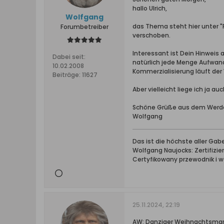
hallo Ulrich,
Wolfgang
das Thema steht hier unter "
Forumbetreiber
verschoben.
Interessant ist Dein Hinweis
Dabei seit:
natürlich jede Menge Aufwan
10.02.2008
Kommerzialisierung läuft de
Beiträge:
11627
Aber vielleicht liege ich ja 
Schöne Grüße aus dem Werd
Wolfgang
Das ist die höchste aller Ga
Wolfgang Naujocks: Zertifizi
Certyfikowany przewodnik i 
25.11.2024, 22:19
AW: Danziger Weihnachtsmarkt