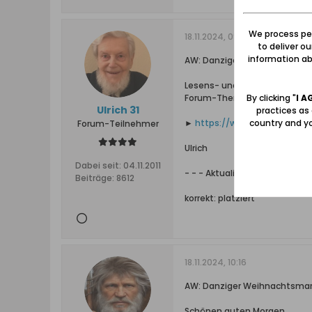
We process per
18.11.2024, 09:50
to deliver o
information abo
AW: Danziger Weihnachtsmarkt
Lesens- und besonders anscha
By clicking "
I A
Forum-Themen zum Danziger 
Ulrich 31
practices as
country and yo
►
https://www.danzig.de/sho
Forum-Teilnehmer
Ulrich
Dabei seit:
04.11.2011
- - - Aktualisiert - - -
Beiträge:
8612
korrekt: platziert
18.11.2024, 10:16
AW: Danziger Weihnachtsmarkt
Schönen guten Morgen,