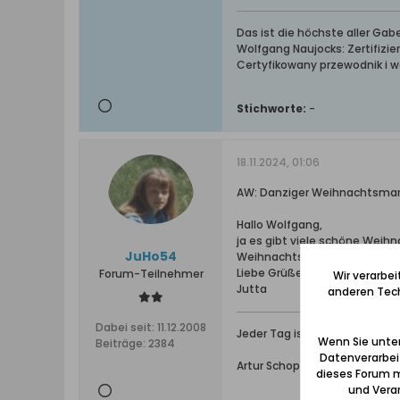
Das ist die höchste aller Ga
Wolfgang Naujocks: Zertifizi
Certyfikowany przewodnik i 
Stichworte:
-
18.11.2024, 01:06
AW: Danziger Weihnachtsmarkt
Hallo Wolfgang,
ja es gibt viele schöne Weihn
JuHo54
Weihnachtsmarkt in Celle .... 
Liebe Grüße
Forum-Teilnehmer
Wir verarbe
Jutta
anderen Tech
Dabei seit:
11.12.2008
Jeder Tag ist ein kleines Leben
Wenn Sie unten
Beiträge:
2384
Datenverarbei
Artur Schopenhauer* 1788 Da
dieses Forum m
und Verar