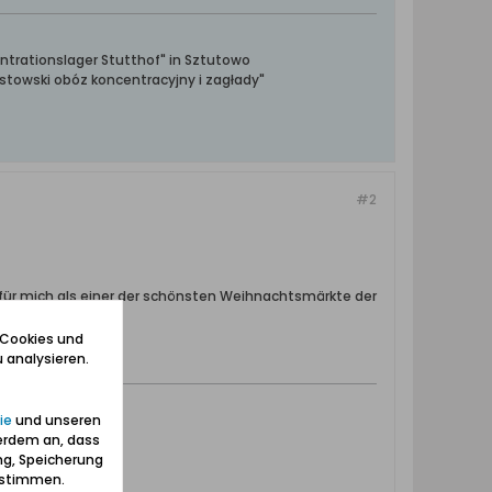
ntrationslager Stutthof" in Sztutowo
towski obóz koncentracyjny i zagłady"
#2
t für mich als einer der schönsten Weihnachtsmärkte der
 Cookies und
 analysieren.
ie
und unseren
erdem an, dass
ng, Speicherung
zustimmen.