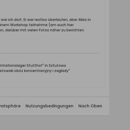
 ich dort. Er war restlos überlaufen, aber Alles in
einem Workshop teilnehme (am auch hier
 darüber mit vielen Fotos näher zu berichten.
ntrationslager Stutthof" in Sztutowo
towski obóz koncentracyjny i zagłady"
ivatsphäre
Nutzungsbedingungen
Nach Oben