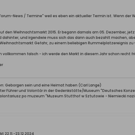
Forum-News / Termine" weil es eben ein aktueller Termin ist. Wenn der 
 auf den Weihnachtsmarkt 2015. Er begann damals am 05. Dezember, jetzt
d dahinter, und irgendwie muss sich das dann auch bezahlt machen, ab
r Weihnachtsmarkt Gefahr, zu einem beliebigen Rummelplatzereignis zu
auch vollkommen falsch - ich werde den Markt in diesem Jahr schon recht
er
ben: Geborgen sein und eine Heimat haben (Carl Lange)
erter Führer und Volontär in der Gedenkstätte/Museum "Deutsches Konze
wolontariusz po muzeum "Muzeum Stutthof w Sztutowie - Niemiecki nazis
 22.11.-23.12.2024