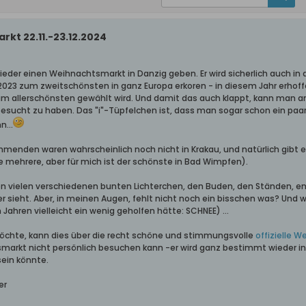
kt 22.11.-23.12.2024
ieder einen Weihnachtsmarkt in Danzig geben. Er wird sicherlich auch in 
23 zum zweitschönsten in ganz Europa erkoren - in diesem Jahr erhoffe
m allerschönsten gewählt wird. Und damit das auch klappt, kann man an
ucht zu haben. Das "i"-Tüpfelchen ist, dass man sogar schon ein paar
...
nehmenden waren wahrscheinlich noch nicht in Krakau, und natürlich gib
mehrere, aber für mich ist der schönste in Bad Wimpfen).
en vielen verschiedenen bunten Lichterchen, den Buden, den Ständen, 
er sieht. Aber, in meinen Augen, fehlt nicht noch ein bisschen was? Und
Jahren vielleicht ein wenig geholfen hätte: SCHNEE) ...
möchte, kann dies über die recht schöne und stimmungsvolle
offizielle 
arkt nicht persönlich besuchen kann -er wird ganz bestimmt wieder in
ein könnte.
er