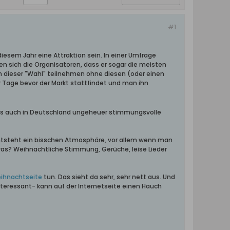
#1
diesem Jahr eine Attraktion sein. In einer Umfrage
n sich die Organisatoren, dass er sogar die meisten
 dieser "Wahl" teilnehmen ohne diesen (oder einen
 Tage bevor der Markt stattfindet und man ihn
t es auch in Deutschland ungeheuer stimmungsvolle
entsteht ein bisschen Atmosphäre, vor allem wenn man
 was? Weihnachtliche Stimmung, Gerüche, leise Lieder
Weihnachtseite
tun. Das sieht da sehr, sehr nett aus. Und
teressant- kann auf der Internetseite einen Hauch