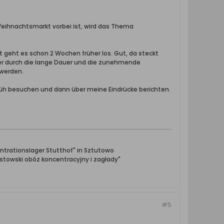
Weihnachtsmarkt vorbei ist, wird das Thema
 geht es schon 2 Wochen früher los. Gut, da steckt
er durch die lange Dauer und die zunehmende
 werden.
 früh besuchen und dann über meine Eindrücke berichten.
ntrationslager Stutthof" in Sztutowo
towski obóz koncentracyjny i zagłady"
#5