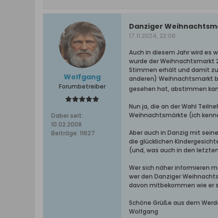
Danziger Weihnachtsmar
17.11.2024, 22:06
Auch in diesem Jahr wird es w
wurde der Weihnachtsmarkt 20
Stimmen erhält und damit zu
Wolfgang
anderen) Weihnachtsmarkt bes
Forumbetreiber
gesehen hat, abstimmen kann
Nun ja, die an der Wahl Teil
Weihnachtsmärkte (ich kenne 
Dabei seit:
10.02.2008
Aber auch in Danzig mit sein
Beiträge:
11627
die glücklichen Kindergesicht
(und, was auch in den letzten 
Wer sich näher informieren 
wer den Danziger Weihnachtsm
davon mitbekommen wie er s
Schöne Grüße aus dem Werd
Wolfgang