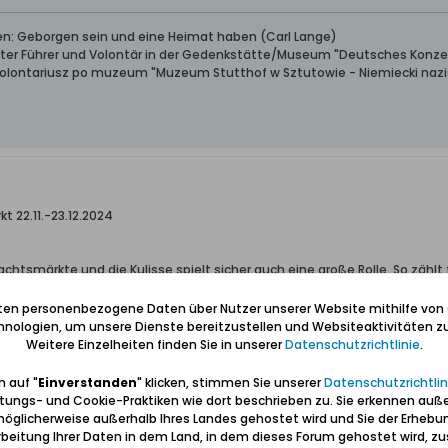
ben: Geborgen sein und eine Heimat haben (Carl Lange)
erter Führer und Volontär in der Gedenkstätte/Museum "Deutsches Konze
wolontariusz po muzeum "Muzeum Stutthof w Sztutowie - Niemiecki nazis
 22.11.-23.12.2024
achtsmärkte und die Kulisse spielt sicher auch eine große Rolle. So zähl
halten wir mal die Daumen....
iten personenbezogene Daten über Nutzer unserer Website mithilfe von
nologien, um unsere Dienste bereitzustellen und Websiteaktivitäten zu
Weitere Einzelheiten finden Sie in unserer
Datenschutzrichtlinie
.
 für sich.
 auf "
Einverstanden
" klicken, stimmen Sie unserer
Datenschutzrichtlin
tungs- und Cookie-Praktiken wie dort beschrieben zu. Sie erkennen auß
nzig
öglicherweise außerhalb Ihres Landes gehostet wird und Sie der Erhebu
beitung Ihrer Daten in dem Land, in dem dieses Forum gehostet wird, 