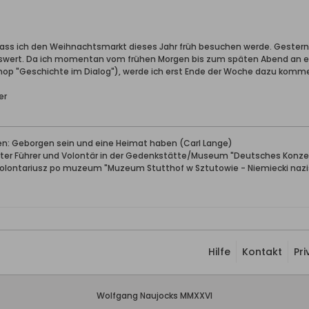
dass ich den Weihnachtsmarkt dieses Jahr früh besuchen werde. Gestern war
nswert. Da ich momentan vom frühen Morgen bis zum späten Abend an 
p "Geschichte im Dialog"), werde ich erst Ende der Woche dazu kommen,
er
ben: Geborgen sein und eine Heimat haben (Carl Lange)
erter Führer und Volontär in der Gedenkstätte/Museum "Deutsches Konze
wolontariusz po muzeum "Muzeum Stutthof w Sztutowie - Niemiecki nazis
Hilfe
Kontakt
Pr
Wolfgang Naujocks MMXXVI