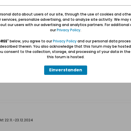
sonal data about users of our site, through the use of cookies and othe
ur services, personalize advertising, and to analyze site activity. We may 
ut our users with our advertising and analytics partners. For additional d
 22.11.-23.12.2024
our
Privacy Policy
.
uenswerte Erinnerung: der Forum-Thread "Weihnachten 2015" mit damals 
GREE
" below, you agree to our
Privacy Policy
and our personal data proces
Weihnachtsmarkt, im Unterforum "Danzig Stadt".
 described therein. You also acknowledge that this forum may be hosted
u consent to the collection, storage, and processing of your data in th
wthread.ph...2015&highlight
this forum is hosted.
Einverstanden
 22.11.-23.12.2024