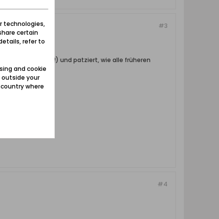
r technologies,
#3
share certain
etails, refer to
32 Beiträgen (!) und patziert, wie alle früheren
sing and cookie
 outside your
e country where
#4