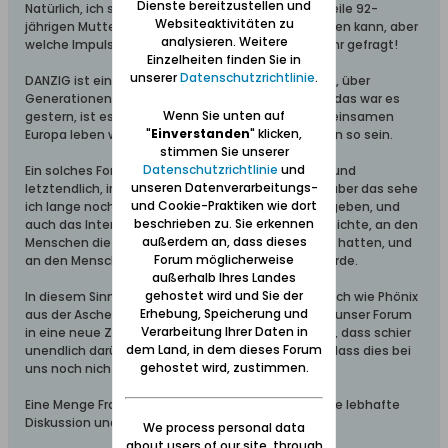
Dienste bereitzustellen und
Natürlich, ich sehe das selbst bei meiner mittlerweile 92-
Websiteaktivitäten zu
jährigen Mutter die sich nicht mehr selber einbringen kann, aber
analysieren. Weitere
welche Impulse sollten gesetzt werden? Da seid Ihr gefragt!
Einzelheiten finden Sie in
unserer
Datenschutzrichtlinie
.
DANZIG ist einfach PHASZINIEREND! Für Jung und Alt, über
Generationen hinweg, es ist Brücken bildend, und das war es
Wenn Sie unten auf
gestern, ist es heute, und wenn wir in einem gemeinsamen
"
Einverstanden
" klicken,
Europa leben wollen, wird es das auch noch morgen so sein.
stimmen Sie unserer
Datenschutzrichtlinie
und
Ein solches Forum lebt mit Euch, leidet mit Euch - und
unseren Datenverarbeitungs-
letztendlich, irgendwann, gibt es auch ein Ende - aber das sehe
und Cookie-Praktiken wie dort
ich lange noch nicht, denn DANZIG wird es immer geben, und
beschrieben zu. Sie erkennen
auch das Interesse an dieser Stadt, an ihrer Geschichte, an den
außerdem an, dass dieses
Menschen die immer dort lebten, ihre Heimat dort hatten, und
Forum möglicherweise
an den Menschen denen Danzig heute Heimat wurde.
außerhalb Ihres Landes
gehostet wird und Sie der
In diesem Sinne: Ein bisschen wie Danzig, das wirklich wie Phönix
Erhebung, Speicherung und
aus der Asche auferstand, können wir zusammen unser Forum
Verarbeitung Ihrer Daten in
in eine neue Zeit führen. Danzig ist so interessant, dass schier
dem Land, in dem dieses Forum
unendlich darüber geredet wird. Was ist passiert, dass dies bei
gehostet wird, zustimmen.
uns noch nicht angekommen ist?
Eine Menge Fragen, ich weiß, aber ich hoffe auf eine lebhafte
Diskussion und auch auf Antworten.
We process personal data
about users of our site, through