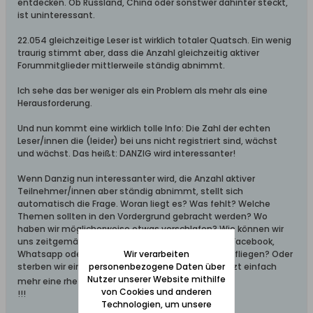
entdecken. Ob Russland, China oder sonstwer dahinter steckt,
ist uninteressant.
22.054 gleichzeitige Leser ist wirklich totaler Quatsch. Ein wenig
traurig stimmt aber, dass die Anzahl gleichzeitig aktiver
Forummitglieder mittlerweile ständig abnimmt.
Ich sehe das ber weniger als ein Problem als mehr als eine
Herausforderung.
Und nun kommt eine wirklich tolle Info: Die Zahl der echten
Leser/innen die (leider) bei uns nicht registriert sind, wächst
und wächst. Das heißt: DANZIG wird interessanter!
Wenn Danzig nun interessanter wird, die Anzahl aktiver
Teilnehmer/innen aber ständig abnimmt, stellt sich
automatisch die Frage. Woran liegt es? Was fehlt? Welche
Themen sollten in den Vordergrund gebracht werden? Wo
haben wir möglicherweise etwas verschlafen? Wie können wir
uns zeitgemäßer aufstellen? Liegt es an Twitter, Facebook,
Whatsapp oder sonstigen Eintags- oder Mehrtagsfliegen? Oder
Wir verarbeiten
sterben wir einfach aus? Nöööööö!!!! - das war jetzt einfach
personenbezogene Daten über
Nutzer unserer Website mithilfe
mehr eine rhetorische Frage!
von Cookies und anderen
!!!
Technologien, um unsere