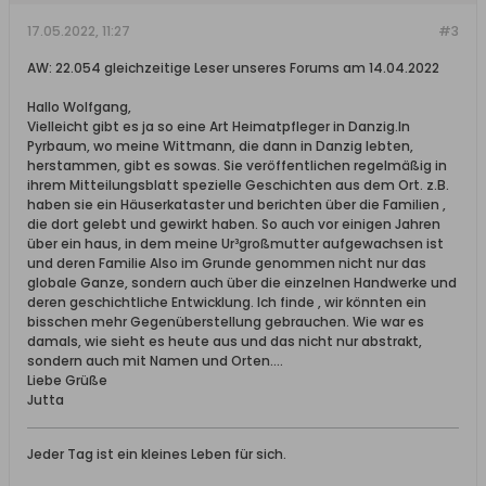
17.05.2022, 11:27
#3
AW: 22.054 gleichzeitige Leser unseres Forums am 14.04.2022
Hallo Wolfgang,
Vielleicht gibt es ja so eine Art Heimatpfleger in Danzig.In
Pyrbaum, wo meine Wittmann, die dann in Danzig lebten,
herstammen, gibt es sowas. Sie veröffentlichen regelmäßig in
ihrem Mitteilungsblatt spezielle Geschichten aus dem Ort. z.B.
haben sie ein Häuserkataster und berichten über die Familien ,
die dort gelebt und gewirkt haben. So auch vor einigen Jahren
über ein haus, in dem meine Ur³großmutter aufgewachsen ist
und deren Familie Also im Grunde genommen nicht nur das
globale Ganze, sondern auch über die einzelnen Handwerke und
deren geschichtliche Entwicklung. Ich finde , wir könnten ein
bisschen mehr Gegenüberstellung gebrauchen. Wie war es
damals, wie sieht es heute aus und das nicht nur abstrakt,
sondern auch mit Namen und Orten....
Liebe Grüße
Jutta
Jeder Tag ist ein kleines Leben für sich.