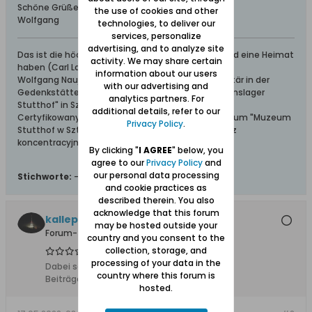
Schöne Grüße von der Bernsteinküste
the use of cookies and other
Wolfgang
technologies, to deliver our
services, personalize
advertising, and to analyze site
Das ist die höchste aller Gaben: Geborgen sein und eine Heimat
activity. We may share certain
haben (Carl Lange)
information about our users
Wolfgang Naujocks: Zertifizierter Führer und Volontär in der
with our advertising and
Gedenkstätte/Museum "Deutsches Konzentrationslager
analytics partners. For
Stutthof" in Sztutowo
additional details, refer to our
Certyfikowany przewodnik i wolontariusz po muzeum "Muzeum
Privacy Policy
.
Stutthof w Sztutowie - Niemiecki nazistowski obóz
koncentracyjny i zagłady"
By clicking "
I AGREE
" below, you
agree to our
Privacy Policy
and
our personal data processing
Stichworte:
-
and cookie practices as
described therein. You also
acknowledge that this forum
kallepirna
may be hosted outside your
Forum-Teilnehmer
country and you consent to the
collection, storage, and
processing of your data in the
Dabei seit:
15.07.2014
country where this forum is
Beiträge:
311
hosted.