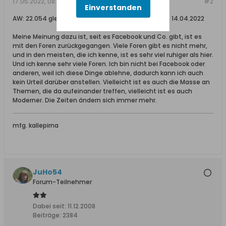
17.05.2022, 08:47
#2
Einverstanden
AW: 22.054 gleichzeitige Leser unseres Forums am 14.04.2022
Meine Meinung dazu ist, seit es Facebook und Co. gibt, ist es
mit den Foren zurückgegangen. Viele Foren gibt es nicht mehr,
und in den meisten, die ich kenne, ist es sehr viel ruhiger als hier.
Und ich kenne sehr viele Foren. Ich bin nicht bei Facebook oder
anderen, weil ich diese Dinge ablehne, dadurch kann ich auch
kein Urteil darüber anstellen. Vielleicht ist es auch die Masse an
Themen, die da aufeinander treffen, vielleicht ist es auch
Moderner. Die Zeiten ändern sich immer mehr.
mfg. kallepirna
JuHo54
Forum-Teilnehmer
Dabei seit:
11.12.2008
Beiträge:
2384