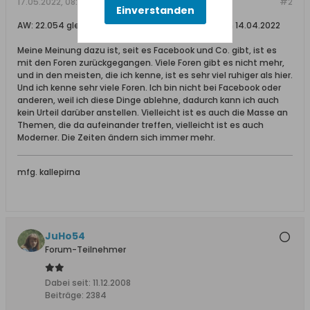
17.05.2022, 08:47
#2
Einverstanden
AW: 22.054 gleichzeitige Leser unseres Forums am 14.04.2022
Meine Meinung dazu ist, seit es Facebook und Co. gibt, ist es
mit den Foren zurückgegangen. Viele Foren gibt es nicht mehr,
und in den meisten, die ich kenne, ist es sehr viel ruhiger als hier.
Und ich kenne sehr viele Foren. Ich bin nicht bei Facebook oder
anderen, weil ich diese Dinge ablehne, dadurch kann ich auch
kein Urteil darüber anstellen. Vielleicht ist es auch die Masse an
Themen, die da aufeinander treffen, vielleicht ist es auch
Moderner. Die Zeiten ändern sich immer mehr.
mfg. kallepirna
JuHo54
Forum-Teilnehmer
Dabei seit:
11.12.2008
Beiträge:
2384