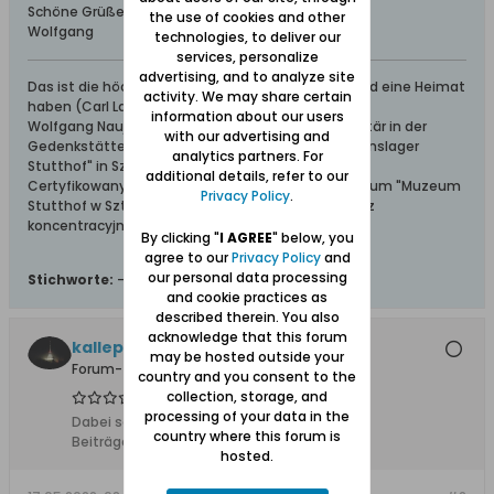
Schöne Grüße von der Bernsteinküste
the use of cookies and other
Wolfgang
technologies, to deliver our
services, personalize
advertising, and to analyze site
Das ist die höchste aller Gaben: Geborgen sein und eine Heimat
activity. We may share certain
haben (Carl Lange)
information about our users
Wolfgang Naujocks: Zertifizierter Führer und Volontär in der
with our advertising and
Gedenkstätte/Museum "Deutsches Konzentrationslager
analytics partners. For
Stutthof" in Sztutowo
additional details, refer to our
Certyfikowany przewodnik i wolontariusz po muzeum "Muzeum
Privacy Policy
.
Stutthof w Sztutowie - Niemiecki nazistowski obóz
koncentracyjny i zagłady"
By clicking "
I AGREE
" below, you
agree to our
Privacy Policy
and
our personal data processing
Stichworte:
-
and cookie practices as
described therein. You also
acknowledge that this forum
kallepirna
may be hosted outside your
Forum-Teilnehmer
country and you consent to the
collection, storage, and
processing of your data in the
Dabei seit:
15.07.2014
country where this forum is
Beiträge:
311
hosted.