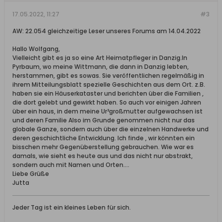
17.05.2022, 11:27
#3
AW: 22.054 gleichzeitige Leser unseres Forums am 14.04.2022
Hallo Wolfgang,
Vielleicht gibt es ja so eine Art Heimatpfleger in Danzig.In
Pyrbaum, wo meine Wittmann, die dann in Danzig lebten,
herstammen, gibt es sowas. Sie veröffentlichen regelmäßig in
ihrem Mitteilungsblatt spezielle Geschichten aus dem Ort. z.B.
haben sie ein Häuserkataster und berichten über die Familien ,
die dort gelebt und gewirkt haben. So auch vor einigen Jahren
über ein haus, in dem meine Ur³großmutter aufgewachsen ist
und deren Familie Also im Grunde genommen nicht nur das
globale Ganze, sondern auch über die einzelnen Handwerke und
deren geschichtliche Entwicklung. Ich finde , wir könnten ein
bisschen mehr Gegenüberstellung gebrauchen. Wie war es
damals, wie sieht es heute aus und das nicht nur abstrakt,
sondern auch mit Namen und Orten....
Liebe Grüße
Jutta
Jeder Tag ist ein kleines Leben für sich.