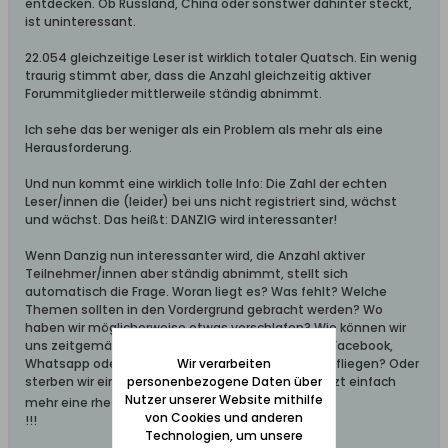
entdecken. Ob Russland, China oder sonstwer dahinter steckt,
ist uninteressant.
22.054 gleichzeitige Leser ist wirklich totaler Quatsch. Ein wenig
traurig stimmt aber, dass die Anzahl gleichzeitig aktiver
Forummitglieder mittlerweile ständig abnimmt.
Ich sehe das ber weniger als ein Problem als mehr als eine
Herausforderung.
Und nun kommt eine wirklich tolle Info: Die Zahl der echten
Leser/innen die (leider) bei uns nicht registriert sind, wächst
und wächst. Das heißt: DANZIG wird interessanter!
Wenn Danzig nun interessanter wird, die Anzahl aktiver
Teilnehmer/innen aber ständig abnimmt, stellt sich
automatisch die Frage. Woran liegt es? Was fehlt? Welche
Themen sollten in den Vordergrund gebracht werden? Wo
haben wir möglicherweise etwas verschlafen? Wie können wir
uns zeitgemäßer aufstellen? Liegt es an Twitter, Facebook,
Whatsapp oder sonstigen Eintags- oder Mehrtagsfliegen? Oder
Wir verarbeiten
sterben wir einfach aus? Nöööööö!!!! - das war jetzt einfach
personenbezogene Daten über
Nutzer unserer Website mithilfe
mehr eine rhetorische Frage!
von Cookies und anderen
!!!
Technologien, um unsere