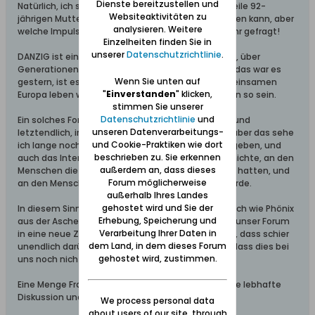
Dienste bereitzustellen und
Natürlich, ich sehe das selbst bei meiner mittlerweile 92-
Websiteaktivitäten zu
jährigen Mutter die sich nicht mehr selber einbringen kann, aber
analysieren. Weitere
welche Impulse sollten gesetzt werden? Da seid Ihr gefragt!
Einzelheiten finden Sie in
unserer
Datenschutzrichtlinie
.
DANZIG ist einfach PHASZINIEREND! Für Jung und Alt, über
Generationen hinweg, es ist Brücken bildend, und das war es
Wenn Sie unten auf
gestern, ist es heute, und wenn wir in einem gemeinsamen
"
Einverstanden
" klicken,
Europa leben wollen, wird es das auch noch morgen so sein.
stimmen Sie unserer
Datenschutzrichtlinie
und
Ein solches Forum lebt mit Euch, leidet mit Euch - und
unseren Datenverarbeitungs-
letztendlich, irgendwann, gibt es auch ein Ende - aber das sehe
und Cookie-Praktiken wie dort
ich lange noch nicht, denn DANZIG wird es immer geben, und
beschrieben zu. Sie erkennen
auch das Interesse an dieser Stadt, an ihrer Geschichte, an den
außerdem an, dass dieses
Menschen die immer dort lebten, ihre Heimat dort hatten, und
Forum möglicherweise
an den Menschen denen Danzig heute Heimat wurde.
außerhalb Ihres Landes
gehostet wird und Sie der
In diesem Sinne: Ein bisschen wie Danzig, das wirklich wie Phönix
Erhebung, Speicherung und
aus der Asche auferstand, können wir zusammen unser Forum
Verarbeitung Ihrer Daten in
in eine neue Zeit führen. Danzig ist so interessant, dass schier
dem Land, in dem dieses Forum
unendlich darüber geredet wird. Was ist passiert, dass dies bei
gehostet wird, zustimmen.
uns noch nicht angekommen ist?
Eine Menge Fragen, ich weiß, aber ich hoffe auf eine lebhafte
Diskussion und auch auf Antworten.
We process personal data
about users of our site, through