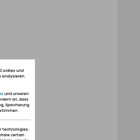
 Cookies und
 analysieren.
ie
und unseren
erdem an, dass
ng, Speicherung
zustimmen.
r technologies,
share certain