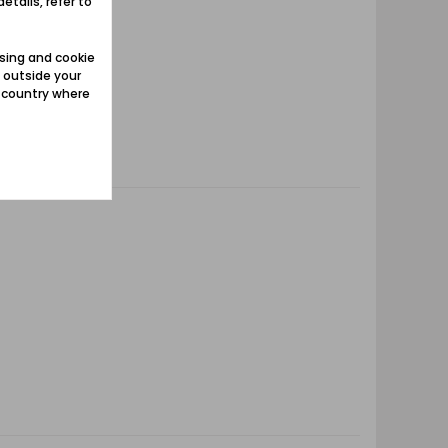
etails, refer to
sing and cookie
 outside your
e country where