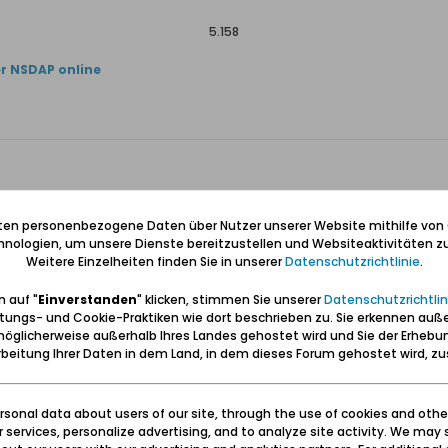
5.158
er NSDAP online
tteln, DNA
iten personenbezogene Daten über Nutzer unserer Website mithilfe von
151
nologien, um unsere Dienste bereitzustellen und Websiteaktivitäten zu
Weitere Einzelheiten finden Sie in unserer
Datenschutzrichtlinie
.
1.435
 auf "
Einverstanden
" klicken, stimmen Sie unserer
Datenschutzrichtlin
tungs- und Cookie-Praktiken wie dort beschrieben zu. Sie erkennen auß
öglicherweise außerhalb Ihres Landes gehostet wird und Sie der Erhebu
beitung Ihrer Daten in dem Land, in dem dieses Forum gehostet wird, 
sonal data about users of our site, through the use of cookies and othe
ur services, personalize advertising, and to analyze site activity. We may 