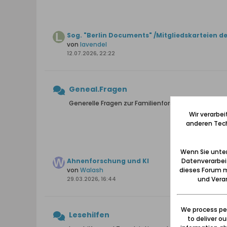
Sog. "Berlin Documents" /Mitgliedskarteien d
von
lavendel
12.07.2026, 22:22
Geneal.Fragen
Generelle Fragen zur Familienforschung, zu Hilfsmi
Wir verarbe
anderen Tech
Wenn Sie unten
Datenverarbei
Ahnenforschung und KI
dieses Forum m
von
Walash
und Verar
29.03.2026, 16:44
We process per
Lesehilfen
to deliver o