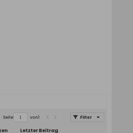
Seite
von
1
Filter
ken
Letzter Beitrag