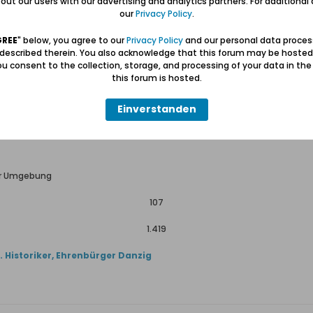
ut our users with our advertising and analytics partners. For additional d
riftlichen und fremdsprachigen Texten
our
Privacy Policy
.
210
GREE
" below, you agree to our
Privacy Policy
and our personal data proces
 described therein. You also acknowledge that this forum may be hosted
2.016
u consent to the collection, storage, and processing of your data in th
this forum is hosted.
Einverstanden
ner Umgebung
107
1.419
u. Historiker, Ehrenbürger Danzig