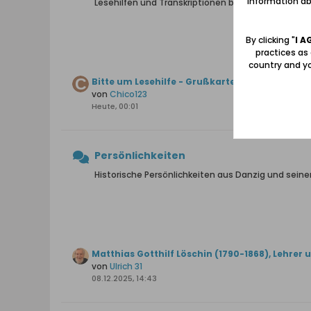
information abo
Lesehilfen und Transkriptionen bei alten handsch
By clicking "
I A
practices as
country and yo
Bitte um Lesehilfe - Grußkarte Stutthof
von
Chico123
Heute, 00:01
Persönlichkeiten
Historische Persönlichkeiten aus Danzig und sei
Matthias Gotthilf Löschin (1790-1868), Lehrer 
von
Ulrich 31
08.12.2025, 14:43