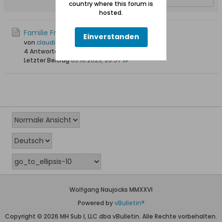
country where this forum is
hosted.
Familie Fredrich in Simonsdorf
Einverstanden
von
claudia-fredrich@web.de
4 Antworten
9.655 Hits
0 Likes
Letzter Beitrag
03.10.2023, 20:57
Wolfgang Naujocks MMXXVI
Powered by
vBulletin®
Copyright © 2026 MH Sub I, LLC dba vBulletin. Alle Rechte vorbehalten.