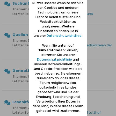
Nutzer unserer Website mithilfe
Suchanfragen
von Cookies und anderen
Themen: 2.925 Beiträge: 37.807
Technologien, um unsere
Letzter Beitrag:
Martin Gnoyke oo Anna Maria Gurck
Dienste bereitzustellen und
Websiteaktivitäten zu
analysieren. Weitere
Einzelheiten finden Sie in
Quellen
unserer
Datenschutzrichtlinie
.
Themen: 541 Beiträge: 5.158
Letzter Beitrag:
Sog. "Berlin Documents" /Mitgliedskarteien der
Wenn Sie unten auf
NSDAP online
"
Einverstanden
" klicken,
stimmen Sie unserer
Datenschutzrichtlinie
und
unseren Datenverarbeitungs-
und Cookie-Praktiken wie dort
Geneal.Fragen
beschrieben zu. Sie erkennen
Themen: 151 Beiträge: 1.435
außerdem an, dass dieses
Letzter Beitrag:
Ahnenforschung und KI
Forum möglicherweise
außerhalb Ihres Landes
gehostet wird und Sie der
Erhebung, Speicherung und
Verarbeitung Ihrer Daten in
Lesehilfen
dem Land, in dem dieses Forum
Themen: 210 Beiträge: 2.015
gehostet wird, zustimmen.
Letzter Beitrag:
Bitte um Lesehilfe - Grußkarte Stutthof