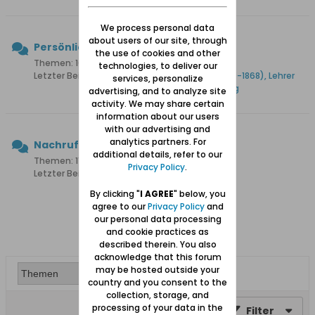
We process personal data
about users of our site, through
Persönlichkeiten
the use of cookies and other
Themen: 107 Beiträge: 1.419
technologies, to deliver our
Letzter Beitrag:
Matthias Gotthilf Löschin (1790-1868), Lehrer
services, personalize
u. Historiker, Ehrenbürger Danzig
advertising, and to analyze site
activity. We may share certain
information about our users
with our advertising and
analytics partners. For
Nachrufe
additional details, refer to our
Themen: 111 Beiträge: 1.072
Privacy Policy
.
Letzter Beitrag:
Nachruf für Herbert Claaßen
By clicking "
I AGREE
" below, you
agree to our
Privacy Policy
and
our personal data processing
and cookie practices as
described therein. You also
acknowledge that this forum
may be hosted outside your
country and you consent to the
collection, storage, and
processing of your data in the
Filter