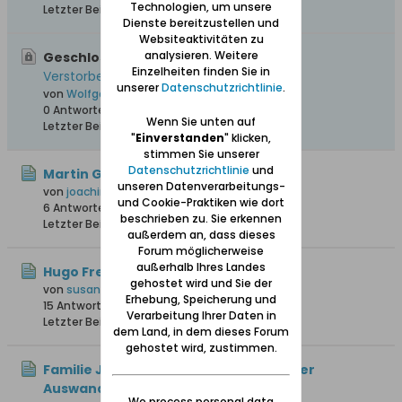
Technologien, um unsere
Letzter Beitrag
28.03.2016, 18:52
Dienste bereitzustellen und
Websiteaktivitäten zu
analysieren. Weitere
Geschlossen, Wichtig:
Gesamtliste von
Einzelheiten finden Sie in
Verstorbenen aus "Unser Danzig"
unserer
Datenschutzrichtlinie
.
von
Wolfgang
0 Antworten
215.696 Hits
0 Likes
Wenn Sie unten auf
Letzter Beitrag
12.04.2008, 17:43
"
Einverstanden
" klicken,
stimmen Sie unserer
Datenschutzrichtlinie
und
Martin Gnoyke oo Anna Maria Gurck
unseren Datenverarbeitungs-
von
joachim1
und Cookie-Praktiken wie dort
6 Antworten
93 Hits
0 Likes
beschrieben zu. Sie erkennen
Letzter Beitrag
05.08.2026, 10:12
außerdem an, dass dieses
Forum möglicherweise
außerhalb Ihres Landes
Hugo Freter
gehostet wird und Sie der
von
susannefreter
Erhebung, Speicherung und
15 Antworten
17.116 Hits
0 Likes
Verarbeitung Ihrer Daten in
Letzter Beitrag
23.07.2026, 17:28
dem Land, in dem dieses Forum
gehostet wird, zustimmen.
Familie Johann Knoll – Herkunft vor der
Auswanderung 1766
We process personal data