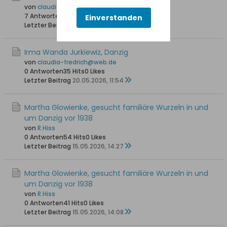
von
claudia-fredrich@web.de
7 Antworten
141 Hits
0 Likes
Einverstanden
Letzter Beitrag
23.05.2026, 09:30
Irma Wanda Jurkiewiz, Danzig
von
claudia-fredrich@web.de
0 Antworten
35 Hits
0 Likes
Letzter Beitrag
20.05.2026, 11:54
Martha Glowienke, gesucht familiäre Wurzeln in und
um Danzig vor 1938
von
R.Hiss
0 Antworten
54 Hits
0 Likes
Letzter Beitrag
15.05.2026, 14:27
Martha Glowienke, gesucht familiäre Wurzeln in und
um Danzig vor 1938
von
R.Hiss
0 Antworten
41 Hits
0 Likes
Letzter Beitrag
15.05.2026, 14:08