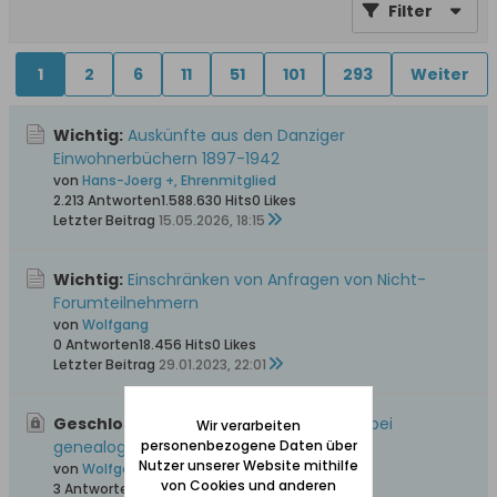
Filter
1
2
6
11
51
101
293
Weiter
Wichtig:
Auskünfte aus den Danziger
Einwohnerbüchern 1897-1942
von
Hans-Joerg +, Ehrenmitglied
2.213 Antworten
1.588.630 Hits
0 Likes
Letzter Beitrag
15.05.2026, 18:15
Wichtig:
Einschränken von Anfragen von Nicht-
Forumteilnehmern
von
Wolfgang
0 Antworten
18.456 Hits
0 Likes
Letzter Beitrag
29.01.2023, 22:01
Geschlossen, Wichtig:
Bitte unbedingt bei
Wir verarbeiten
genealogischen Anfragen beachten
personenbezogene Daten über
Nutzer unserer Website mithilfe
von
Wolfgang
von Cookies und anderen
3 Antworten
57.555 Hits
0 Likes