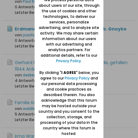
von
Paul Kuhlmann
about users of our site, through
0 Antworten
40 Hits
0 Likes
the use of cookies and other
Letzter Beitrag
22.07.2026, 09:35
technologies, to deliver our
services, personalize
advertising, and to analyze site
Erdmann Krüger oo Cornelia Bahr, geb. Gnoyke
activity. We may share certain
von
joachim1
information about our users
0 Antworten
31 Hits
0 Likes
with our advertising and
Letzter Beitrag
20.07.2026, 20:59
analytics partners. For
additional details, refer to our
Privacy Policy
.
Gerhard Bietau, geb 1921 in Weichselmünde, gefallen
1944 Ardennen
By clicking "
I AGREE
" below, you
von
dekkers01
agree to our
Privacy Policy
and
4 Antworten
120 Hits
0 Likes
our personal data processing
Letzter Beitrag
03.06.2026, 21:57
and cookie practices as
described therein. You also
acknowledge that this forum
Familie Krause aus Stutthof
may be hosted outside your
von
waldling +6.8.2023
country and you consent to the
5 Antworten
1.779 Hits
0 Likes
collection, storage, and
Letzter Beitrag
24.05.2026, 07:27
processing of your data in the
country where this forum is
hosted.
Irma Wanda Jurkiewiz, Danzig