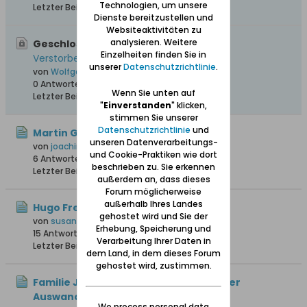
Technologien, um unsere
Letzter Beitrag
28.03.2016, 18:52
Dienste bereitzustellen und
Websiteaktivitäten zu
analysieren. Weitere
Geschlossen, Wichtig:
Gesamtliste von
Einzelheiten finden Sie in
Verstorbenen aus "Unser Danzig"
unserer
Datenschutzrichtlinie
.
von
Wolfgang
0 Antworten
215.710 Hits
0 Likes
Wenn Sie unten auf
Letzter Beitrag
12.04.2008, 17:43
"
Einverstanden
" klicken,
stimmen Sie unserer
Datenschutzrichtlinie
und
Martin Gnoyke oo Anna Maria Gurck
unseren Datenverarbeitungs-
von
joachim1
und Cookie-Praktiken wie dort
6 Antworten
102 Hits
0 Likes
beschrieben zu. Sie erkennen
Letzter Beitrag
05.08.2026, 10:12
außerdem an, dass dieses
Forum möglicherweise
außerhalb Ihres Landes
Hugo Freter
gehostet wird und Sie der
von
susannefreter
Erhebung, Speicherung und
15 Antworten
17.118 Hits
0 Likes
Verarbeitung Ihrer Daten in
Letzter Beitrag
23.07.2026, 17:28
dem Land, in dem dieses Forum
gehostet wird, zustimmen.
Familie Johann Knoll – Herkunft vor der
Auswanderung 1766
We process personal data