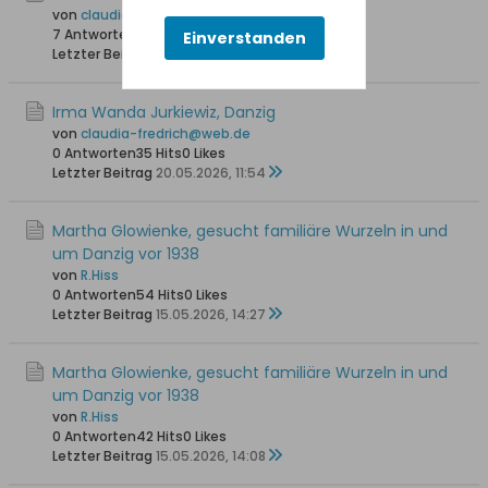
von
claudia-fredrich@web.de
7 Antworten
142 Hits
0 Likes
Einverstanden
Letzter Beitrag
23.05.2026, 09:30
Irma Wanda Jurkiewiz, Danzig
von
claudia-fredrich@web.de
0 Antworten
35 Hits
0 Likes
Letzter Beitrag
20.05.2026, 11:54
Martha Glowienke, gesucht familiäre Wurzeln in und
um Danzig vor 1938
von
R.Hiss
0 Antworten
54 Hits
0 Likes
Letzter Beitrag
15.05.2026, 14:27
Martha Glowienke, gesucht familiäre Wurzeln in und
um Danzig vor 1938
von
R.Hiss
0 Antworten
42 Hits
0 Likes
Letzter Beitrag
15.05.2026, 14:08