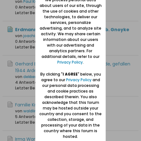
von
Paul Kuhlmann
about users of our site, through
0 Antworten
45 Hits
0 Likes
the use of cookies and other
Letzter Beitrag
22.07.2026, 09:35
technologies, to deliver our
services, personalize
advertising, and to analyze site
Erdmann Krüger oo Cornelia Bahr, geb. Gnoyke
activity. We may share certain
von
joachim1
information about our users
0 Antworten
31 Hits
0 Likes
with our advertising and
Letzter Beitrag
20.07.2026, 20:59
analytics partners. For
additional details, refer to our
Privacy Policy
.
Gerhard Bietau, geb 1921 in Weichselmünde, gefallen
1944 Ardennen
By clicking "
I AGREE
" below, you
von
dekkers01
agree to our
Privacy Policy
and
4 Antworten
120 Hits
0 Likes
our personal data processing
Letzter Beitrag
03.06.2026, 21:57
and cookie practices as
described therein. You also
acknowledge that this forum
Familie Krause aus Stutthof
may be hosted outside your
von
waldling +6.8.2023
country and you consent to the
5 Antworten
1.780 Hits
0 Likes
collection, storage, and
Letzter Beitrag
24.05.2026, 07:27
processing of your data in the
country where this forum is
hosted.
Irma Wanda Jurkiewiz, Danzig