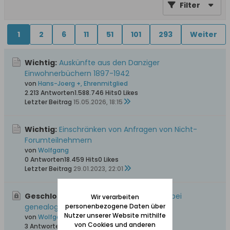
Filter
1
2
6
11
51
101
293
Weiter
Wichtig:
Auskünfte aus den Danziger
Einwohnerbüchern 1897-1942
von
Hans-Joerg +, Ehrenmitglied
2.213 Antworten
1.588.746 Hits
0 Likes
Letzter Beitrag
15.05.2026, 18:15
Wichtig:
Einschränken von Anfragen von Nicht-
Forumteilnehmern
von
Wolfgang
0 Antworten
18.459 Hits
0 Likes
Letzter Beitrag
29.01.2023, 22:01
Geschlossen, Wichtig:
Bitte unbedingt bei
Wir verarbeiten
genealogischen Anfragen beachten
personenbezogene Daten über
Nutzer unserer Website mithilfe
von
Wolfgang
von Cookies und anderen
3 Antworten
57.555 Hits
0 Likes