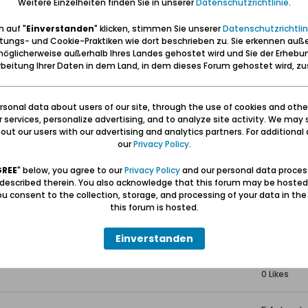
Weitere Einzelheiten finden Sie in unserer
Datenschutzrichtlinie
.
6 Antwort
102 Hits
 auf "
Einverstanden
" klicken, stimmen Sie unserer
Datenschutzrichtlin
0 Likes
tungs- und Cookie-Praktiken wie dort beschrieben zu. Sie erkennen auß
öglicherweise außerhalb Ihres Landes gehostet wird und Sie der Erhebu
beitung Ihrer Daten in dem Land, in dem dieses Forum gehostet wird, 
15 Antwort
17.116 Hits
0 Likes
sonal data about users of our site, through the use of cookies and othe
ur services, personalize advertising, and to analyze site activity. We may 
 Auswanderung 1766
0 Antwort
ut our users with our advertising and analytics partners. For additional d
45 Hits
our
Privacy Policy
.
0 Likes
GREE
" below, you agree to our
Privacy Policy
and our personal data proces
 described therein. You also acknowledge that this forum may be hosted
Gnoyke
0 Antwort
u consent to the collection, storage, and processing of your data in th
31 Hits
this forum is hosted.
0 Likes
Einverstanden
gefallen 1944 Ardennen
4 Antwort
120 Hits
0 Likes