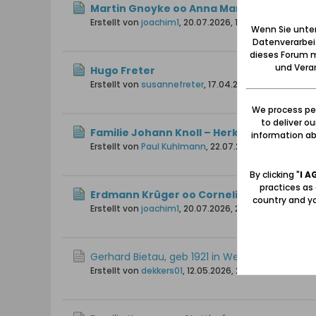
Martin Gnoyke oo Anna Maria Gurck
Erstellt von
joachim1
,
20.07.2026, 16:45
Wenn Sie unten
Datenverarbei
dieses Forum m
und Verar
Hugo Freter
Erstellt von
susannefreter
,
17.04.2008, 20:30
We process per
to deliver o
Familie Johann Knoll – Herkunft vor der
information abo
Erstellt von
Paul Kuhlmann
,
22.07.2026, 09:35
By clicking "
I A
practices as
Erdmann Krüger oo Cornelia Bahr, geb. 
country and yo
Erstellt von
joachim1
,
20.07.2026, 20:59
Gerhard Bietau, geb 1921 in Weichselmünde, 
Erstellt von
dekkers01
,
12.05.2026, 22:56