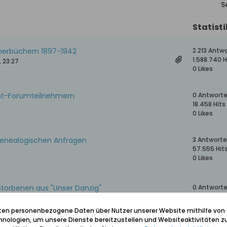
S
Statist
nerbüchern 1897-1942
2.213 Antw
1.588.740 H
, 23:27
0 Likes
cht-Forumteilnehmern
0 Antwort
18.458 Hits
0 Likes
 genealogischen Anfragen
3 Antwort
57.555 Hit
0 Likes
storbenen aus "Unser Danzig"
0 Antwort
215.708 Hit
0 Likes
iten personenbezogene Daten über Nutzer unserer Website mithilfe von
nologien, um unsere Dienste bereitzustellen und Websiteaktivitäten zu