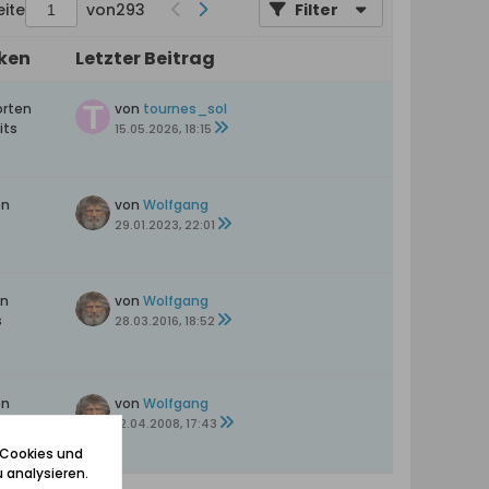
eite
von
293
Filter
iken
Letzter Beitrag
orten
von
tournes_sol
its
15.05.2026, 18:15
en
von
Wolfgang
29.01.2023, 22:01
en
von
Wolfgang
s
28.03.2016, 18:52
en
von
Wolfgang
s
12.04.2008, 17:43
 Cookies und
 analysieren.