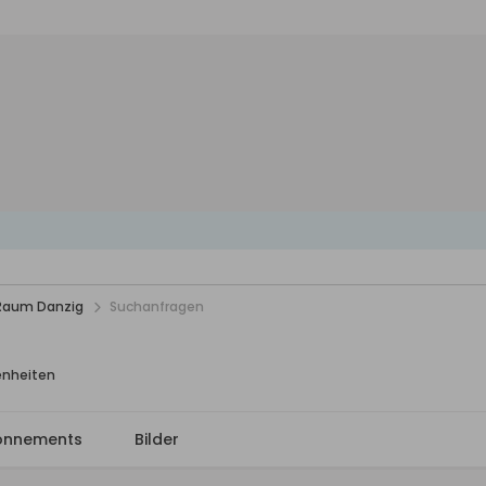
 Raum Danzig
Suchanfragen
enheiten
onnements
Bilder