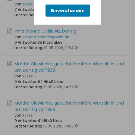
von
claudia-fredrich@web.de
7 Antworten
141 Hits
0 Likes
Einverstanden
Letzter Beitrag
23.05.2026, 09:30
Irma Wanda Jurkiewiz, Danzig
von
claudia-fredrich@web.de
0 Antworten
35 Hits
0 Likes
Letzter Beitrag
20.05.2026, 11:54
Martha Glowienke, gesucht familiäre Wurzeln in und
um Danzig vor 1938
von
R.Hiss
0 Antworten
54 Hits
0 Likes
Letzter Beitrag
15.05.2026, 14:27
Martha Glowienke, gesucht familiäre Wurzeln in und
um Danzig vor 1938
von
R.Hiss
0 Antworten
41 Hits
0 Likes
Letzter Beitrag
15.05.2026, 14:08