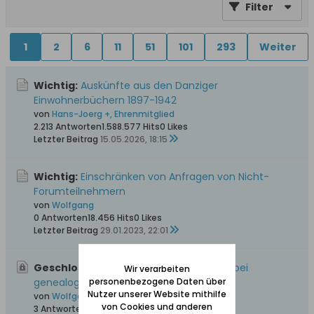
Filter
1
2
6
11
51
101
293
Weiter
Wichtig:
Auskünfte aus den Danziger
Einwohnerbüchern 1897-1942
von
Hans-Joerg +, Ehrenmitglied
2.213 Antworten
1.588.577 Hits
0 Likes
Letzter Beitrag
15.05.2026, 18:15
Wichtig:
Einschränken von Anfragen von Nicht-
Forumteilnehmern
von
Wolfgang
0 Antworten
18.456 Hits
0 Likes
Letzter Beitrag
29.01.2023, 22:01
Geschlossen, Wichtig:
Bitte unbedingt bei
Wir verarbeiten
genealogischen Anfragen beachten
personenbezogene Daten über
Nutzer unserer Website mithilfe
von
Wolfgang
von Cookies und anderen
3 Antworten
57.554 Hits
0 Likes