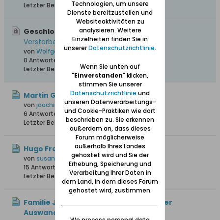
Technologien, um unsere
Letzter Beitrag
28.03.2016, 18:52
Dienste bereitzustellen und
Websiteaktivitäten zu
analysieren. Weitere
Geschlossen, Wichtig:
Gesamtliste von
Einzelheiten finden Sie in
Verstorbenen aus "Unser Danzig"
unserer
Datenschutzrichtlinie
.
von
Wolfgang
0 Antworten
215.691 Hits
0 Likes
Wenn Sie unten auf
Letzter Beitrag
12.04.2008, 17:43
"
Einverstanden
" klicken,
stimmen Sie unserer
Datenschutzrichtlinie
und
Martin Gnoyke oo Anna Maria Gurck
unseren Datenverarbeitungs-
von
joachim1
und Cookie-Praktiken wie dort
6 Antworten
88 Hits
0 Likes
beschrieben zu. Sie erkennen
Letzter Beitrag
Gestern, 10:12
außerdem an, dass dieses
Forum möglicherweise
außerhalb Ihres Landes
Hugo Freter
gehostet wird und Sie der
von
susannefreter
Erhebung, Speicherung und
15 Antworten
17.114 Hits
0 Likes
Verarbeitung Ihrer Daten in
Letzter Beitrag
23.07.2026, 17:28
dem Land, in dem dieses Forum
gehostet wird, zustimmen.
Familie Johann Knoll – Herkunft vor der
Auswanderung 1766
We process personal data