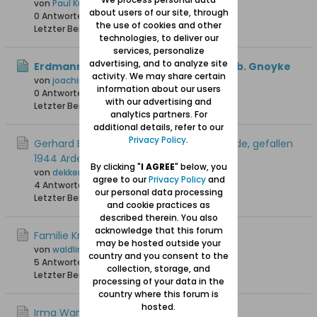
von
Paul Kuhlmann
about users of our site, through
0 Antworten
37 Hits
0 Likes
the use of cookies and other
Letzter Beitrag
22.07.2026, 09:35
technologies, to deliver our
services, personalize
advertising, and to analyze site
Erdmann Krüger oo Cornelia Bahr, geb. Gnoyke
activity. We may share certain
von
joachim1
information about our users
0 Antworten
30 Hits
0 Likes
with our advertising and
Letzter Beitrag
20.07.2026, 20:59
analytics partners. For
additional details, refer to our
Privacy Policy
.
Gerhard Bietau, geb 1921 in Weichselmünde, gefallen
1944 Ardennen
By clicking "
I AGREE
" below, you
von
dekkers01
agree to our
Privacy Policy
and
4 Antworten
120 Hits
0 Likes
our personal data processing
Letzter Beitrag
03.06.2026, 21:57
and cookie practices as
described therein. You also
acknowledge that this forum
Familie Krause aus Stutthof
may be hosted outside your
von
waldling +6.8.2023
country and you consent to the
5 Antworten
1.779 Hits
0 Likes
collection, storage, and
Letzter Beitrag
24.05.2026, 07:27
processing of your data in the
country where this forum is
hosted.
Irma Wanda Jurkiewiz, Danzig