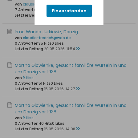
von
claudia-fredrich@web.de
7 Antworten
140 Hits
0 Likes
Einverstanden
Letzter Beitrag
23.05.2026, 09:30
Irma Wanda Jurkiewiz, Danzig
von
claudia-fredrich@web.de
0 Antworten
35 Hits
0 Likes
Letzter Beitrag
20.05.2026, 11:54
Martha Glowienke, gesucht familiäre Wurzeln in und
um Danzig vor 1938
von
R.Hiss
0 Antworten
51 Hits
0 Likes
Letzter Beitrag
15.05.2026, 14:27
Martha Glowienke, gesucht familiäre Wurzeln in und
um Danzig vor 1938
von
R.Hiss
0 Antworten
40 Hits
0 Likes
Letzter Beitrag
15.05.2026, 14:08