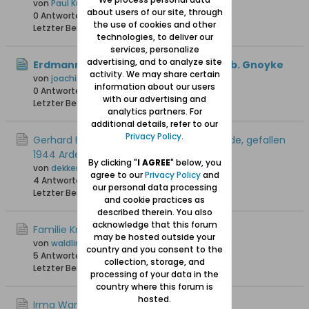
von
Paul Kuhlmann
about users of our site, through
0 Antworten
36 Hits
0 Likes
the use of cookies and other
Letzter Beitrag
22.07.2026, 09:35
technologies, to deliver our
services, personalize
advertising, and to analyze site
Erdmann Krüger oo Cornelia Bahr, geb. Gnoyke
activity. We may share certain
von
joachim1
information about our users
0 Antworten
29 Hits
0 Likes
with our advertising and
Letzter Beitrag
20.07.2026, 20:59
analytics partners. For
additional details, refer to our
Privacy Policy
.
Gerhard Bietau, geb 1921 in Weichselmünde, gefallen
1944 Ardennen
By clicking "
I AGREE
" below, you
von
dekkers01
agree to our
Privacy Policy
and
4 Antworten
120 Hits
0 Likes
our personal data processing
Letzter Beitrag
03.06.2026, 21:57
and cookie practices as
described therein. You also
acknowledge that this forum
Familie Krause aus Stutthof
may be hosted outside your
von
waldling +6.8.2023
country and you consent to the
5 Antworten
1.779 Hits
0 Likes
collection, storage, and
Letzter Beitrag
24.05.2026, 07:27
processing of your data in the
country where this forum is
hosted.
Irma Wanda Jurkiewiz, Danzig