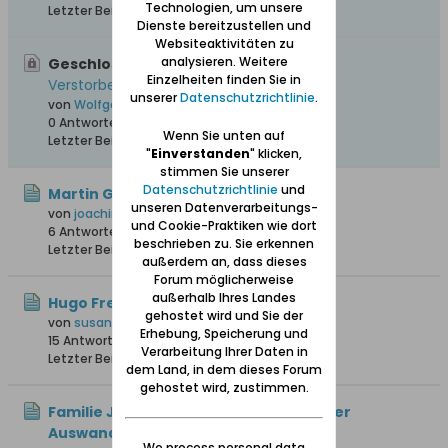
Technologien, um unsere
Letzter Beitrag
28.03.2016, 18:52
Dienste bereitzustellen und
Websiteaktivitäten zu
analysieren. Weitere
Geschlossen, Wichtig:
Gesamtliste von
Einzelheiten finden Sie in
Verstorbenen aus "Unser Danzig"
unserer
Datenschutzrichtlinie
.
von
Wolfgang
0 Antworten
215.682 Hits
0 Likes
Wenn Sie unten auf
Letzter Beitrag
12.04.2008, 17:43
"
Einverstanden
" klicken,
stimmen Sie unserer
Datenschutzrichtlinie
und
Martin Gnoyke oo Anna Maria Gurck
unseren Datenverarbeitungs-
von
joachim1
und Cookie-Praktiken wie dort
6 Antworten
86 Hits
0 Likes
beschrieben zu. Sie erkennen
Letzter Beitrag
Gestern, 10:12
außerdem an, dass dieses
Forum möglicherweise
außerhalb Ihres Landes
Hugo Freter
gehostet wird und Sie der
von
susannefreter
Erhebung, Speicherung und
15 Antworten
17.111 Hits
0 Likes
Verarbeitung Ihrer Daten in
Letzter Beitrag
23.07.2026, 17:28
dem Land, in dem dieses Forum
gehostet wird, zustimmen.
Familie Johann Knoll – Herkunft vor der
Auswanderung 1766
We process personal data