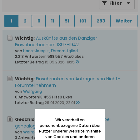
Filter
1
2
6
11
51
101
293
Weiter
Wichtig:
Auskünfte aus den Danziger
Einwohnerbüchern 1897-1942
von
Hans-Joerg +, Ehrenmitglied
2.213 Antworten
1.588.557 Hits
0 Likes
Letzter Beitrag
15.05.2026, 18:15
Wichtig:
Einschränken von Anfragen von Nicht-
Forumteilnehmern
von
Wolfgang
0 Antworten
18.455 Hits
0 Likes
Letzter Beitrag
29.01.2023, 22:01
Geschlossen, Wichtig:
Bitte unbedingt bei
Wir verarbeiten
genealogischen Anfragen beachten
personenbezogene Daten über
Nutzer unserer Website mithilfe
von
Wolfgang
von Cookies und anderen
3 Antworten
57.553 Hits
0 Likes