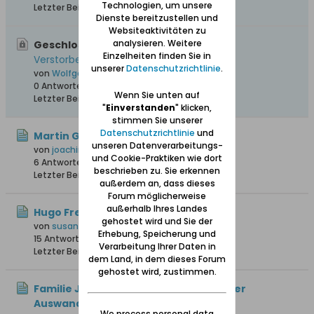
Technologien, um unsere
Letzter Beitrag
28.03.2016, 18:52
Dienste bereitzustellen und
Websiteaktivitäten zu
analysieren. Weitere
Geschlossen, Wichtig:
Gesamtliste von
Einzelheiten finden Sie in
Verstorbenen aus "Unser Danzig"
unserer
Datenschutzrichtlinie
.
von
Wolfgang
0 Antworten
215.696 Hits
0 Likes
Wenn Sie unten auf
Letzter Beitrag
12.04.2008, 17:43
"
Einverstanden
" klicken,
stimmen Sie unserer
Datenschutzrichtlinie
und
Martin Gnoyke oo Anna Maria Gurck
unseren Datenverarbeitungs-
von
joachim1
und Cookie-Praktiken wie dort
6 Antworten
93 Hits
0 Likes
beschrieben zu. Sie erkennen
Letzter Beitrag
05.08.2026, 10:12
außerdem an, dass dieses
Forum möglicherweise
außerhalb Ihres Landes
Hugo Freter
gehostet wird und Sie der
von
susannefreter
Erhebung, Speicherung und
15 Antworten
17.116 Hits
0 Likes
Verarbeitung Ihrer Daten in
Letzter Beitrag
23.07.2026, 17:28
dem Land, in dem dieses Forum
gehostet wird, zustimmen.
Familie Johann Knoll – Herkunft vor der
Auswanderung 1766
We process personal data