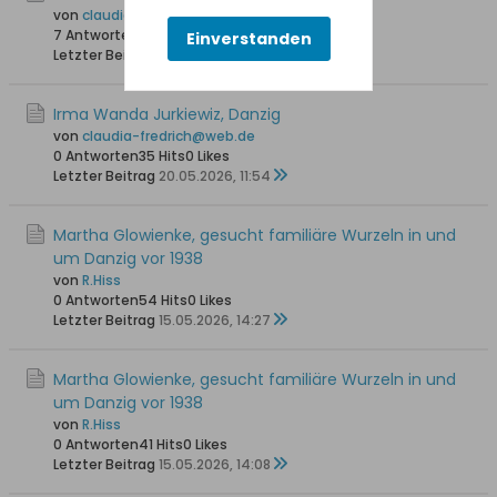
von
claudia-fredrich@web.de
7 Antworten
141 Hits
0 Likes
Einverstanden
Letzter Beitrag
23.05.2026, 09:30
Irma Wanda Jurkiewiz, Danzig
von
claudia-fredrich@web.de
0 Antworten
35 Hits
0 Likes
Letzter Beitrag
20.05.2026, 11:54
Martha Glowienke, gesucht familiäre Wurzeln in und
um Danzig vor 1938
von
R.Hiss
0 Antworten
54 Hits
0 Likes
Letzter Beitrag
15.05.2026, 14:27
Martha Glowienke, gesucht familiäre Wurzeln in und
um Danzig vor 1938
von
R.Hiss
0 Antworten
41 Hits
0 Likes
Letzter Beitrag
15.05.2026, 14:08