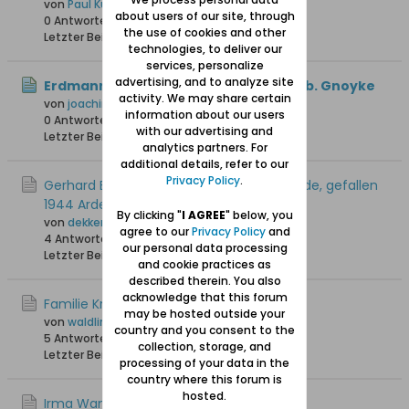
von
Paul Kuhlmann
about users of our site, through
0 Antworten
40 Hits
0 Likes
the use of cookies and other
Letzter Beitrag
22.07.2026, 09:35
technologies, to deliver our
services, personalize
advertising, and to analyze site
Erdmann Krüger oo Cornelia Bahr, geb. Gnoyke
activity. We may share certain
von
joachim1
information about our users
0 Antworten
31 Hits
0 Likes
with our advertising and
Letzter Beitrag
20.07.2026, 20:59
analytics partners. For
additional details, refer to our
Privacy Policy
.
Gerhard Bietau, geb 1921 in Weichselmünde, gefallen
1944 Ardennen
By clicking "
I AGREE
" below, you
von
dekkers01
agree to our
Privacy Policy
and
4 Antworten
120 Hits
0 Likes
our personal data processing
Letzter Beitrag
03.06.2026, 21:57
and cookie practices as
described therein. You also
acknowledge that this forum
Familie Krause aus Stutthof
may be hosted outside your
von
waldling +6.8.2023
country and you consent to the
5 Antworten
1.779 Hits
0 Likes
collection, storage, and
Letzter Beitrag
24.05.2026, 07:27
processing of your data in the
country where this forum is
hosted.
Irma Wanda Jurkiewiz, Danzig