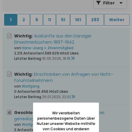
Filter
1
2
6
11
51
101
293
Weiter
Wichtig:
Auskünfte aus den Danziger
Einwohnerbüchern 1897-1942
von
Hans-Joerg +, Ehrenmitglied
2.213 Antworten
1.588.629 Hits
0 Likes
Letzter Beitrag
15.05.2026, 18:15
Wichtig:
Einschränken von Anfragen von Nicht-
Forumteilnehmern
von
Wolfgang
0 Antworten
18.456 Hits
0 Likes
Letzter Beitrag
29.01.2023, 22:01
Geschlossen, Wichtig:
Bitte unbedingt bei
Wir verarbeiten
genealogischen Anfragen beachten
personenbezogene Daten über
Nutzer unserer Website mithilfe
von
Wolfgang
von Cookies und anderen
3 Antworten
57.555 Hits
0 Likes