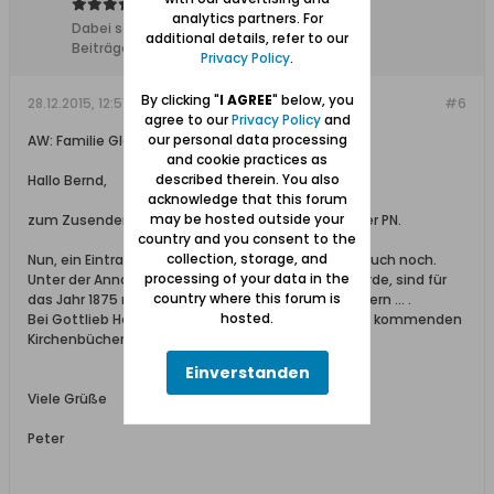
analytics partners. For
Dabei seit:
17.12.2013
additional details, refer to our
Beiträge:
6105
Privacy Policy
.
By clicking "
I AGREE
" below, you
28.12.2015, 12:51
#6
agree to our
Privacy Policy
and
our personal data processing
AW: Familie Glogau / Schlicht
and cookie practices as
described therein. You also
Hallo Bernd,
acknowledge that this forum
may be hosted outside your
zum Zusenden bitte ich um deine Mail-Adresse per PN.
country and you consent to the
collection, storage, and
Nun, ein Eintrag für Franz Glogau findet sich wohl auch noch.
processing of your data in the
Unter der Annahme, dass er in Danzig geboren wurde, sind für
country where this forum is
das Jahr 1875 maximal 3920 Einträge durchzublättern ... .
hosted.
Bei Gottlieb Heinrich Schlicht müssten die in Frage kommenden
Kirchenbücher durchgeflöht werden ... .
Einverstanden
Viele Grüße
Peter