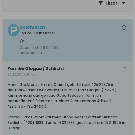
Filter
polomatch
Forum-Teilnehmer
Dabei seit:
06.02.2010
Beiträge:
181
Familie Glogau / Schlicht
#1
28.12.2015, 10:55
Meine Großtante Emma Clara ( geb. Schlicht *25.2.1875 in
Neufahrwasser ) war verheiratet mit Franz Glogau ( *1875 ).
Kann jemand das genaue Geburtsdatum für mich
herausfinden? Er hatte u.a. einen Sohn namens Arthur (
*22.8.1897 in Danzig ).
Emma Claras Vater war mein Urgroßvater Gottlieb Heinrich
Schlicht ( *28.1. 1833, Taufe 10.02.1833, gestorben am 15.2. 1905 in
Danzig.