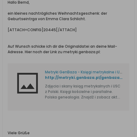
Hallo Bernd,
ein kleines nachträgliches Weihnachtsgeschenk: der
Geburtseintrga von Emma Clara Schlicht.
[ATTACH=CONFIG]20445[/ATTACH]
Auf Wunsch schicke ich dir die Originaldatei an deine Mail-
Adresse. Hier noch der Link zu metryki.genbaza.pl:
Metryki GenBaza - Księgi metrykalne i USC. Genealogia.
http://metryki.genbaza.pl/genbaza,detail,211260,47
Zdjęcia i skany ksiąg metrykalnych i USC
z Polski. Księgi kościelne i parafialne.
Polska genealogia. Znajdź i zobacz akt
urodzenia, ślubu i zgonu przodka.
Viele Grüße