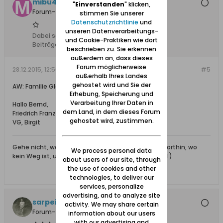
mibu4
"
Einverstanden
" klicken,
Forum-Teilnehmer
stimmen Sie unserer
Datenschutzrichtlinie
und
unseren Datenverarbeitungs-
Dabei seit:
02.01.2009
und Cookie-Praktiken wie dort
Beiträge:
152
beschrieben zu. Sie erkennen
außerdem an, dass dieses
Forum möglicherweise
28.12.2015, 12:50
#5
außerhalb Ihres Landes
gehostet wird und Sie der
AW: Familie Glogau / Schlicht
Erhebung, Speicherung und
Verarbeitung Ihrer Daten in
Hallo Bernd,
dem Land, in dem dieses Forum
Friedrich Franz Glogau * 24.3.1873 in Memel.
gehostet wird, zustimmen.
VG, Birgit
Gehe nicht, wohin der Weg führen mag, sondern dorthin, wo
We process personal data
kein Weg ist, und hinterlasse eine Spur. ( Jean Paul )
about users of our site, through
the use of cookies and other
technologies, to deliver our
services, personalize
advertising, and to analyze site
sarpei
activity. We may share certain
Forum-Teilnehmer
information about our users
with our advertising and