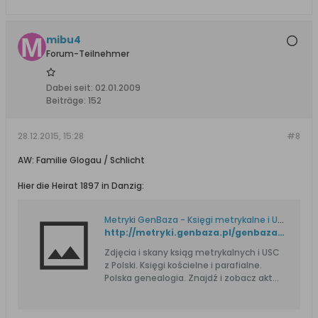
mibu4
Forum-Teilnehmer
Dabei seit:
02.01.2009
Beiträge:
152
28.12.2015, 15:28
#8
AW: Familie Glogau / Schlicht
Hier die Heirat 1897 in Danzig:
Metryki GenBaza - Księgi metrykalne i USC. Genealogia.
http://metryki.genbaza.pl/genbaza,detail,212400,41
Zdjęcia i skany ksiąg metrykalnych i USC
z Polski. Księgi kościelne i parafialne.
Polska genealogia. Znajdź i zobacz akt
urodzenia, ślubu i zgonu przodka.