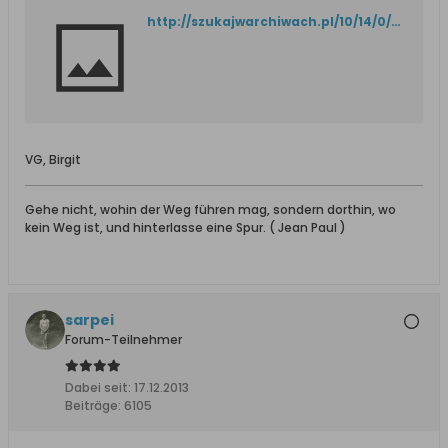
http://szukajwarchiwach.pl/10/14/0/5/7283/skan/medium/PPS8DqL4OyPs7D1LExxx-w
VG, Birgit
Gehe nicht, wohin der Weg führen mag, sondern dorthin, wo
kein Weg ist, und hinterlasse eine Spur. ( Jean Paul )
sarpei
Forum-Teilnehmer
Dabei seit:
17.12.2013
Beiträge:
6105