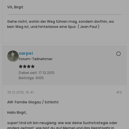
VG, Birgit
Gehe nicht, wohin der Weg führen mag, sondern dorthin, wo
kein Weg ist, und hinterlasse eine Spur. ( Jean Paul )
sarpei
Forum-Teilnehmer
Dabei seit:
17.12.2013
Beiträge:
6105
28.12.2015, 15:41
#9
AW: Familie Glogau / Schlicht
Hallo Birgit,
super! Und ich bin neugierig: wie war deine Suchstrategie oder
anders gefragt: wie bist du auf Memel und das Heiratsjahr in