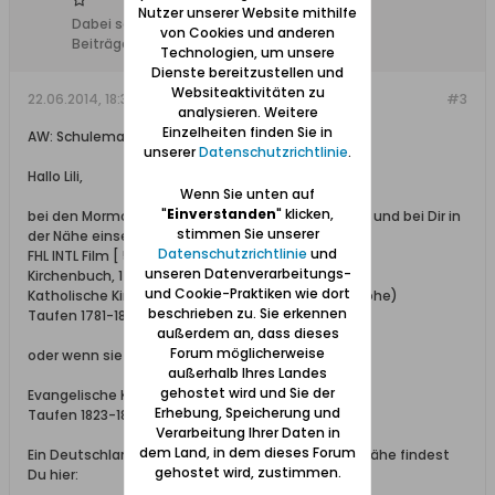
Nutzer unserer Website mithilfe
Dabei seit:
16.01.2012
von Cookies und anderen
Beiträge:
433
Technologien, um unsere
Dienste bereitzustellen und
Websiteaktivitäten zu
22.06.2014, 18:32
#3
analysieren. Weitere
Einzelheiten finden Sie in
AW: Schulemann/Sobbowitz
unserer
Datenschutzrichtlinie
.
Hallo Lili,
Wenn Sie unten auf
"
Einverstanden
" klicken,
bei den Mormonen kannst Du Mikrofilme bestellen und bei Dir in
stimmen Sie unserer
der Nähe einsehen:
Datenschutzrichtlinie
und
FHL INTL Film [ 587521 ]
unseren Datenverarbeitungs-
Kirchenbuch, 1766-1917
und Cookie-Praktiken wie dort
Katholische Kirche Groß Trampken (Kr. Danziger Höhe)
beschrieben zu. Sie erkennen
Taufen 1781-1853
außerdem an, dass dieses
Forum möglicherweise
oder wenn sie evangelisch waren:
außerhalb Ihres Landes
gehostet wird und Sie der
Evangelische Kirche Sobbowitz (Kr. Dirschau)
Erhebung, Speicherung und
Taufen 1823-1864 - FHL INTL Film [ 245764 ]
Verarbeitung Ihrer Daten in
dem Land, in dem dieses Forum
Ein Deutschland Family History Centers in deiner Nähe findest
gehostet wird, zustimmen.
Du hier: