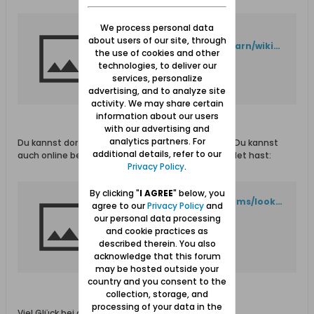
We process personal data
Pardon Our Interruption
about users of our site, through
https://familysearch.org/learn/wiki/de/Kategorie:Deutschland_Family_History_Centers
the use of cookies and other
technologies, to deliver our
services, personalize
advertising, and to analyze site
activity. We may share certain
information about our users
with our advertising and
analytics partners. For
Du kannst dort anrufen und den Fil bestellen oder Du kannst
additional details, refer to our
auch online bestellen nachdem Du dich angemeldet hast:
Privacy Policy
.
By clicking "
I AGREE
" below, you
https://familysearch.org/films/lookup/products/view/?film=587521
agree to our
Privacy Policy
and
our personal data processing
and cookie practices as
described therein. You also
acknowledge that this forum
may be hosted outside your
country and you consent to the
collection, storage, and
processing of your data in the
Viel Glück bei der Suche