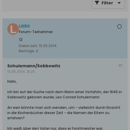
Filter
Lili50
Forum-Teilnehmer
Dabei seit:
13.05.2014
Beiträge:
3
Schulemann/Sobbowitz
#1
13.05.2014, 18:25
Hallo,
ich bin auf der Suche nach dem Mann einer Vorfahrin, der 1845 in
Sobbowitz geboren wurde, Leo Conrad Schulemann.
An wen könnte man sich wenden, um - vielleicht durch Einsicht
in die Kirchenbücher dieser Zeit - die Namen der Eltern zu
erfahren?
Ich weiß über den Vater nur, dass er Forstmeister war.