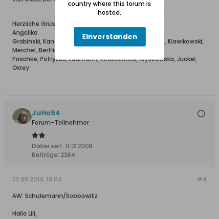
country where this forum is
hosted.
Herzliche Grüsse aus dem schönen Fläming
Angelika
Einverstanden
Grabinski, Kandsorra/Kandziora, Kreft, Chlechowitz, Klawikowski,
Merchel, Bertling,
Paschke, Potrykus, Ladmann, Wiczkowska, Kryszowska, Juckel,
Okrey
JuHo54
Forum-Teilnehmer
Dabei seit:
11.12.2008
Beiträge:
2384
22.06.2014, 19:04
#4
AW: Schulemann/Sobbowitz
Hallo Lili,