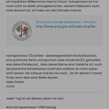
ein herzliches Willkommen hier im Forum. Schulemann ist mir
noch nicht so direkt untergekommen, obwohl Sobbowitz auch
mein Bereich ist. Ich habe auf die Schnelle mal bei:
Strona nie została znaleziona – Pomorskie Towarzystwo Genealogiczne
http://www.ptg.gda.pl/index.php/default/lang/de-utf-8/
nachgeschaut (Soundex- überwiegend kath Kirchenbücher),
eine polnische Seite und spontan viele Schulman(n) gefunden,
was daraufhindeutet , dass dieser Name eine Variante ist, auch
die polnische Schreibweise Szulmann solltest du nicht außer
acht lassen. Ich schaue mal bei mir nach , ob ich deinen Conrad
finde, kann aber eine Weile dauern.
Liebe Grüße
Jutta
Jeder Tag ist ein kleines Leben für sich.
Artur Schopenhauer* 1788 Danzig