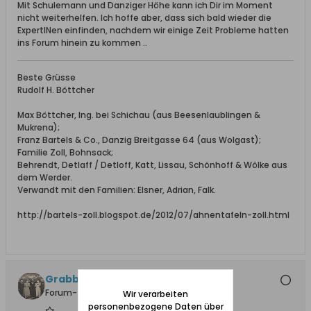
Mit Schulemann und Danziger Höhe kann ich Dir im Moment
nicht weiterhelfen. Ich hoffe aber, dass sich bald wieder die
ExpertINen einfinden, nachdem wir einige Zeit Probleme hatten
ins Forum hinein zu kommen ..
Beste Grüsse
Rudolf H. Böttcher
Max Böttcher, Ing. bei Schichau (aus Beesenlaublingen &
Mukrena);
Franz Bartels & Co., Danzig Breitgasse 64 (aus Wolgast);
Familie Zoll, Bohnsack;
Behrendt, Detlaff / Detloff, Katt, Lissau, Schönhoff & Wölke aus
dem Werder.
Verwandt mit den Familien: Elsner, Adrian, Falk.
http://bartels-zoll.blogspot.de/2012/07/ahnentafeln-zoll.html
Grabbi
Forum-Teilnehmer
Wir verarbeiten
personenbezogene Daten über