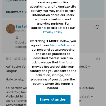
irgendetwas erzählt bekommen.
services, personalize
advertising, and to analyze site
activity. We may share certain
Stichworte:
erich
,
langfuhr
,
pahlke
,
paluchowski
information about our users
with our advertising and
analytics partners. For
Bartels
additional details, refer to our
Forum-Teilnehmer
Privacy Policy
.
By clicking "
I AGREE
" below, you
Dabei seit:
25.07.2012
agree to our
Privacy Policy
and
Beiträge:
3448
our personal data processing
and cookie practices as
described therein. You also
19.04.2013, 22:53
#2
acknowledge that this forum
may be hosted outside your
AW: Suche Verlobten Eric von Erna Paluchowski/Pahlke, D.-
country and you consent to the
Langfur
collection, storage, and
processing of your data in the
Hallo Lensky,
country where this forum is
hosted.
sei herzlich willkommen hier im Forum. Ich wünsche Dir Glück
und Erfolg bei Deiner Suche?
Vielleicht hilft es, wenn Du gelegentlich das Foto postest. -
Einverstanden
Die Genehmigung zum Hochladen muss man beim
Administrator beantragen.