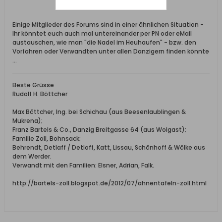
Einige Mitglieder des Forums sind in einer ähnlichen Situation -
Ihr könntet euch auch mal untereinander per PN oder eMail
austauschen, wie man "die Nadel im Heuhaufen" - bzw. den
Vorfahren oder Verwandten unter allen Danzigern finden könnte
...
Beste Grüsse
Rudolf H. Böttcher
Max Böttcher, Ing. bei Schichau (aus Beesenlaublingen &
Mukrena);
Franz Bartels & Co., Danzig Breitgasse 64 (aus Wolgast);
Familie Zoll, Bohnsack;
Behrendt, Detlaff / Detloff, Katt, Lissau, Schönhoff & Wölke aus
dem Werder.
Verwandt mit den Familien: Elsner, Adrian, Falk.
http://bartels-zoll.blogspot.de/2012/07/ahnentafeln-zoll.html