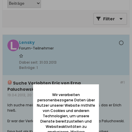
Filter
Lensky
Forum-Teilnehmer
Dabei seit:
31.03.2013
Beiträge:
1
#1
Suche Verlobten Eric von Erna
Paluchowski/Pahlke, D.-Langfur
Wir verarbeiten
19.04.2013, 20:15
personenbezogene Daten über
Ich suche meinen Großvater, von dem ich nur weiß das er Erich
Nutzer unserer Website mithilfe
hieß.
von Cookies und anderen
Technologien, um unsere
Er war der Verlobte/Freund meiner Großmutter Erna Paluchowski.
Dienste bereitzustellen und
Websiteaktivitäten zu
Erna hat als Krankenschwester, Pflegerin oder ähnliches
analysieren. Weitere