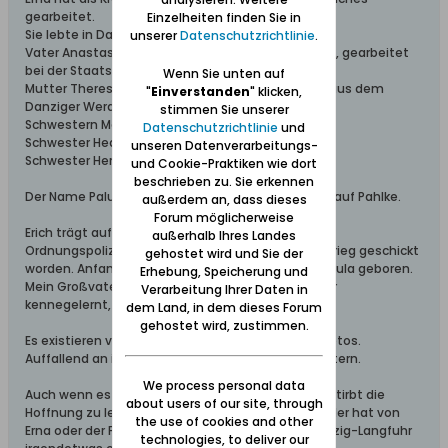
gearbeitet.
Einzelheiten finden Sie in
Sie lebte in Danzig-Langfuhr mit ihrer Familie:
unserer
Datenschutzrichtlinie
.
Vater Anastasius Paluchwoski, geb. in Mewe, kathl., gearbeitet
bei der Staatsbahn (Stellwerke)
Wenn Sie unten auf
Mutter Theresa Paluchowski, geb.Halbe, stammt aus dem
"
Einverstanden
" klicken,
Danziger Werder
stimmen Sie unserer
Schwestern Maria P.
Datenschutzrichtlinie
und
Schwester Hedwig P.
unseren Datenverarbeitungs-
Schwester Herta P., geb.05.02.1906
und Cookie-Praktiken wie dort
beschrieben zu. Sie erkennen
Der Name Paluchowski wurde Ende 1940 geändert auf Pahlke.
außerdem an, dass dieses
Forum möglicherweise
Erich trägt auf zwei Fotos eine Uniform, die auf die
außerhalb Ihres Landes
Ordnungspolizei hinweist. Ende 1939 ist er in den Krieg geschickt
gehostet wird und Sie der
worden. Anfang Oktober 1940 ist meine Mutter Ursula geboren.
Erhebung, Speicherung und
Mein Großvater Erich hat seine Tochter nicht mehr
Verarbeitung Ihrer Daten in
kennegelernt, da er bereits vorher gefallen ist.
dem Land, in dem dieses Forum
gehostet wird, zustimmen.
Es existieren von ihm in unserer Familie nur zwei Fotos.
Auffallend an ihm sind seine sehr schmalen Schultern.
We process personal data
Auch wenn es eine Stecknadel im Heuhaufen ist, stirbt die
about users of our site, through
Hoffnung zu letzt. Vielleicht kennt jemand Erich oder hat von
the use of cookies and other
Erna oder der Familie Paluchowski/ Pahlke aus Danzig-Langfuhr
technologies, to deliver our