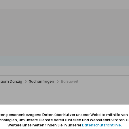
 Raum Danzig
Suchanfragen
Balzuweit
iten personenbezogene Daten über Nutzer unserer Website mithilfe von
nologien, um unsere Dienste bereitzustellen und Websiteaktivitäten zu
Weitere Einzelheiten finden Sie in unserer
Datenschutzrichtlinie
.