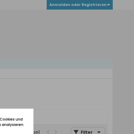
Anmelden oder Registrieren
 Cookies und
 analysieren.
Seite
von
1
Filter