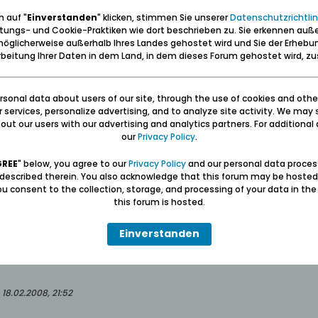
 auf "
Einverstanden
" klicken, stimmen Sie unserer
Datenschutzrichtlin
tungs- und Cookie-Praktiken wie dort beschrieben zu. Sie erkennen auß
öglicherweise außerhalb Ihres Landes gehostet wird und Sie der Erhebu
beitung Ihrer Daten in dem Land, in dem dieses Forum gehostet wird, 
sonal data about users of our site, through the use of cookies and othe
ur services, personalize advertising, and to analyze site activity. We may 
Illinois, USA fand ich:
ut our users with our advertising and analytics partners. For additional d
our
Privacy Policy
.
obitcentral.com/obitsearch/obits/il/il-kankakee20.htm
GREE
" below, you agree to our
Privacy Policy
and our personal data proces
 described therein. You also acknowledge that this forum may be hosted
u consent to the collection, storage, and processing of your data in th
this forum is hosted.
Einverstanden
t 1900 in Danzig; Er ging 1928 in die USA und starb am 17. November 1998.
;
18.02.2008, 21:52