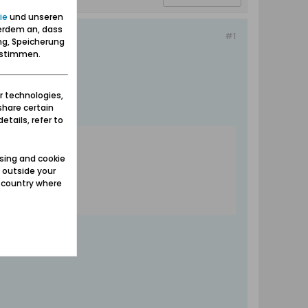
ie
und unseren
erdem an, dass
#1
ng, Speicherung
zustimmen.
r technologies,
share certain
etails, refer to
sing and cookie
 outside your
e country where