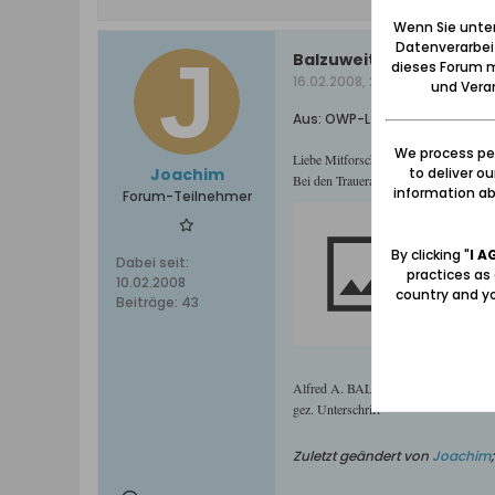
Wenn Sie unten
Datenverarbei
Balzuweit
dieses Forum m
16.02.2008, 22:24
und Verar
Aus: OWP-L am 14.2.2008
We process per
Liebe Mitforscher!
to deliver o
Joachim
Bei den Traueranzeigen von Kankakee, 
information abo
Forum-Teilnehmer
http://www.
By clicking "
I A
Dabei seit:
practices as
10.02.2008
country and yo
Beiträge:
43
Alfred A. BALZUWEIT Sr. * 12. Augus
gez. Unterschrift
Zuletzt geändert von
Joachim