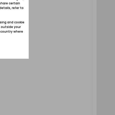
share certain
etails, refer to
sing and cookie
 outside your
e country where