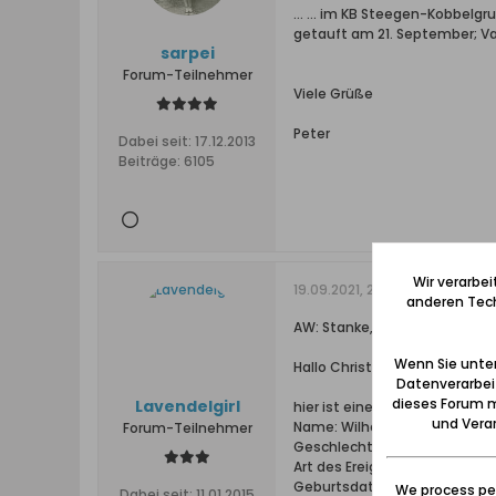
... ... im KB Steegen-Kobbel
getauft am 21. September; Vat
sarpei
Forum-Teilnehmer
Viele Grüße
Peter
Dabei seit:
17.12.2013
Beiträge:
6105
Wir verarbe
19.09.2021, 22:14
anderen Tech
AW: Stanke, Friedrich, geb. 
Wenn Sie unten
Hallo Christiane,
Datenverarbei
dieses Forum m
Lavendelgirl
hier ist eine Schwester vom U
und Verar
Name: Wilhelmine Maria Stan
Forum-Teilnehmer
Geschlecht: weiblich
Art des Ereignisses: Geburt
Geburtsdatum: 4. Okt 1878
We process per
Dabei seit:
11.01.2015