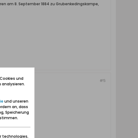
eboren am 8. September 1884 zu Grubenkedingskampe,
 Cookies und
#5
 analysieren.
ie
und unseren
erdem an, dass
ng, Speicherung
zustimmen.
r technologies,