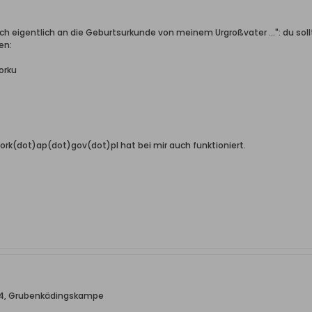
ch eigentlich an die Geburtsurkunde von meinem Urgroßvater ...": du sol
en:
orku
ork(dot)ap(dot)gov(dot)pl hat bei mir auch funktioniert.
1884, Grubenkädingskampe