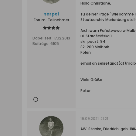
Hallo Christiane,
sarpei
zu deiner Frage "Wie komme i
Staatsarchiv Marienburg stell
Forum-Teilnehmer
Archiwum Państwowe w Malb
ul. Starościńska 1
Dabei seit:
17.12.2013
skr. poczt. 94
Beiträge:
6105
82-200 Malbork
Polen
email an sekretariat(at)malb
Viele Grüße
Peter
19.09.2021, 21:21
AW: Stanke, Friedrich, geb. 