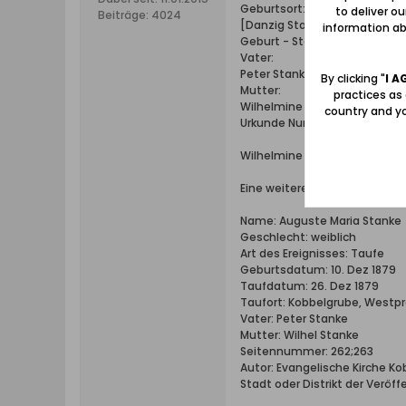
Geburtsort: Danzig, Freie Sta
to deliver o
Beiträge:
4024
[Danzig Stadt, Polen]
information abo
Geburt - Standesamt: Danzig-
Vater:
Peter Stanke
By clicking "
I A
Mutter:
practices as
Wilhelmine Stanke
country and yo
Urkunde Nummer: 93
Wilhelmine war eine geboren
Eine weitere Schwester:
Name: Auguste Maria Stanke
Geschlecht: weiblich
Art des Ereignisses: Taufe
Geburtsdatum: 10. Dez 1879
Taufdatum: 26. Dez 1879
Taufort: Kobbelgrube, Westp
Vater: Peter Stanke
Mutter: Wilhel Stanke
Seitennummer: 262;263
Autor: Evangelische Kirche K
Stadt oder Distrikt der Veröf