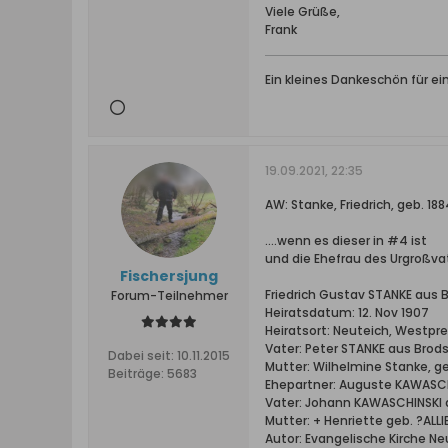
Viele Grüße,
Frank
Ein kleines Dankeschön für e
19.09.2021, 22:35
AW: Stanke, Friedrich, geb. 
....wenn es dieser in #4 ist
und die Ehefrau des Urgroßvat
Fischersjung
Friedrich Gustav STANKE aus 
Forum-Teilnehmer
Heiratsdatum: 12. Nov 1907
Heiratsort: Neuteich, Westpr
Vater: Peter STANKE aus Brod
Dabei seit:
10.11.2015
Mutter: Wilhelmine Stanke, g
Beiträge:
5683
Ehepartner: Auguste KAWASCH
Vater: Johann KAWASCHINSKI 
Mutter: + Henriette geb. ?ALLI
Autor: Evangelische Kirche Ne