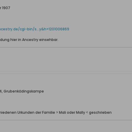
r 1907
ncestry.de/cgi-bin/s...y&h=1201006869
dung hier in Ancestry einsehbar.
1884, Grubenkädingskampe
chiedenen Urkunden der Familie > Mali oder Mally < geschrieben