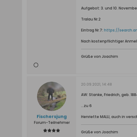
Aufgebot: 3. und 10. Novembe
Tralau Nr.2
Eintrag Nr.7:
https://search.a
Nach kostenpflichtiger Anmel
Grüße von Joachim
20.09.2021, 14:48
AW: Stanke, Friedrich, geb. 
...zu 6
Fischersjung
Henriette MALLI, auch in vers
Forum-Teilnehmer
Grüße von Joachim