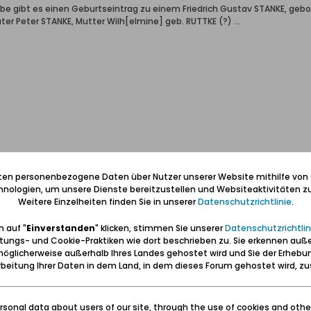
grube gibt es einen Geburtseintrag zu einem Friedrich Gustav STANKE, g
er Peter STANKE, Mutter Wilh[elmine] geb. RUTTKE (?) ...
iten personenbezogene Daten über Nutzer unserer Website mithilfe von
nologien, um unsere Dienste bereitzustellen und Websiteaktivitäten zu
Weitere Einzelheiten finden Sie in unserer
Datenschutzrichtlinie
.
1884, Grubenkädingskampe
 auf "
Einverstanden
" klicken, stimmen Sie unserer
Datenschutzrichtlin
tungs- und Cookie-Praktiken wie dort beschrieben zu. Sie erkennen auß
öglicherweise außerhalb Ihres Landes gehostet wird und Sie der Erhebu
rgroßvater:
beitung Ihrer Daten in dem Land, in dem dieses Forum gehostet wird, 
ke
sonal data about users of our site, through the use of cookies and othe