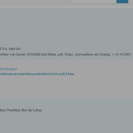
 USA, fand ich:
Tochter von Gustav STANKE und Marie, geb. Franz, Auswanderer aus Danzig, + 16.10.2001
cted Request
obitcentral.com/obitsearch/obits/wi/wi-rock3.htm
chen Überblick über ihr Leben.