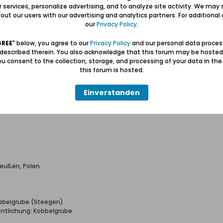
dt Danzig, Preußen
ur services, personalize advertising, and to analyze site activity. We may 
ut our users with our advertising and analytics partners. For additional d
Steegen, Freie Stadt Danzig, Krs Danzig
our
Privacy Policy
.
GREE
" below, you agree to our
Privacy Policy
and our personal data proces
 described therein. You also acknowledge that this forum may be hosted
u consent to the collection, storage, and processing of your data in th
this forum is hosted.
e RUTH!
Einverstanden
reußen, Polen
obbelgrube (Steegen)
fentlichung: Kobbelgrube