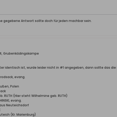
ine gegebene Antwort sollte doch für jeden machbar sein.
1884, Grubenkädingskampe
er identisch ist, wurde leider nicht in #1 angegeben, dann sollte das die
Brodsack, evang.
eußen, Polen
sack
eb. RUTH (Hier steht Wilhelmine geb. RUTH)
INSKI, evang.
aus Neuteichsdorf
E
uteich (Kr. Marienburg)