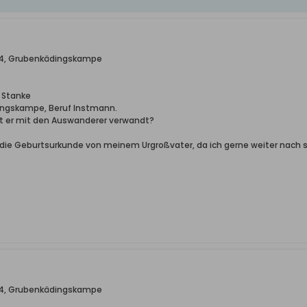
1884, Grubenkädingskampe
h Stanke
dingskampe, Beruf Instmann.
Ist er mit den Auswanderer verwandt?
die Geburtsurkunde von meinem Urgroßvater, da ich gerne weiter nach s
1884, Grubenkädingskampe