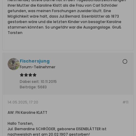
ihrer Mutter die Karoline Klatt als die Frau von Carl Schröder
gefunden, was meinen Forschungen zuwider läuft. Eine
Möglichkeit wäre halt, dass Jul.Bernard. Eisenblätter ab 1873
gestorben wäre und die letzten Kinder von besagter Karoline
stammen könnten. So ungefähr war die Ausgangslage. Gruß
Torsten
Fischersjung
Forum-Teilnehmer
Dabei seit:
10.11.2015
Beiträge:
5683
14.05.2025, 17:20
#11
AW: FN Karoline KLATT
Hallo Torsten,
Jul. Bernardine SCHRÖDER, geborene EISENBLÄTTER ist
nachweislich erst am 20.02.1907 gestorben!