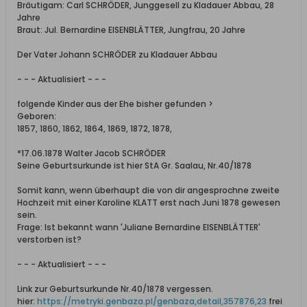
Bräutigam: Carl SCHRÖDER, Junggesell zu Kladauer Abbau, 28
Jahre
Braut: Jul. Bernardine EISENBLÄTTER, Jungfrau, 20 Jahre
Der Vater Johann SCHRÖDER zu Kladauer Abbau
- - - Aktualisiert - - -
folgende Kinder aus der Ehe bisher gefunden >
Geboren:
1857, 1860, 1862, 1864, 1869, 1872, 1878,
*17.06.1878 Walter Jacob SCHRÖDER
Seine Geburtsurkunde ist hier StA Gr. Saalau, Nr.40/1878
Somit kann, wenn überhaupt die von dir angesprochne zweite
Hochzeit mit einer Karoline KLATT erst nach Juni 1878 gewesen
sein.
Frage: Ist bekannt wann 'Juliane Bernardine EISENBLÄTTER'
verstorben ist?
- - - Aktualisiert - - -
Link zur Geburtsurkunde Nr.40/1878 vergessen.
hier:
https://metryki.genbaza.pl/genbaza,detail,357876,23
frei