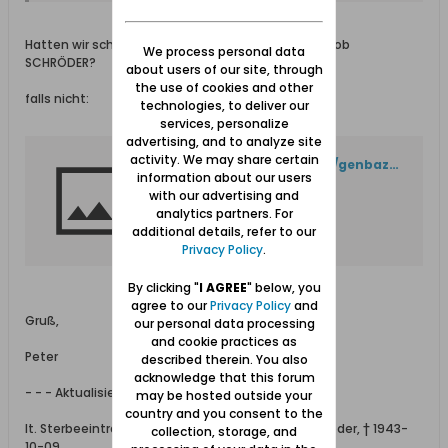
Hatten wir schon einen Sterbeeintrag des Carl Jakob
We process personal data
SCHRÖDER?
about users of our site, through
the use of cookies and other
falls nicht:
technologies, to deliver our
services, personalize
advertising, and to analyze site
activity. We may share certain
https://metryki.genbaza.pl/genbaza,detail,357940,24
information about our users
with our advertising and
analytics partners. For
additional details, refer to our
Privacy Policy
.
By clicking "
I AGREE
" below, you
agree to our
Privacy Policy
and
Gruß,
our personal data processing
and cookie practices as
Peter
described therein. You also
acknowledge that this forum
- - - Aktualisiert - - -
may be hosted outside your
country and you consent to the
lt. Sterbeeintrag des Sohnes Robert Theodor Schröder, † 1943-
collection, storage, and
10-09