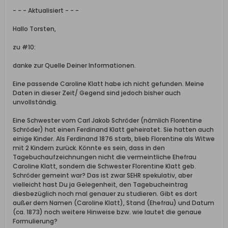
- - - Aktualisiert - - -
Hallo Torsten,
zu #10:
danke zur Quelle Deiner Informationen.
Eine passende Caroline Klatt habe ich nicht gefunden. Meine
Daten in dieser Zeit/ Gegend sind jedoch bisher auch
unvollständig.
Eine Schwester vom Carl Jakob Schröder (nämlich Florentine
Schröder) hat einen Ferdinand Klatt geheiratet. Sie hatten auch
einige Kinder. Als Ferdinand 1876 starb, blieb Florentine als Witwe
mit 2 Kindern zurück. Könnte es sein, dass in den
Tagebuchaufzeichnungen nicht die vermeintliche Ehefrau
Caroline Klatt, sondern die Schwester Florentine Klatt geb.
Schröder gemeint war? Das ist zwar SEHR spekulativ, aber
vielleicht hast Du ja Gelegenheit, den Tagebucheintrag
diesbezüglich noch mal genauer zu studieren. Gibt es dort
außer dem Namen (Caroline Klatt), Stand (Ehefrau) und Datum
(ca. 1873) noch weitere Hinweise bzw. wie lautet die genaue
Formulierung?