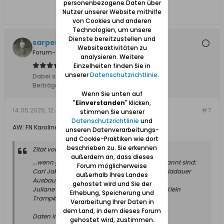
personenbezogene Daten über
Nutzer unserer Website mithilfe
von Cookies und anderen
Technologien, um unsere
Dienste bereitzustellen und
sarpei
Websiteaktivitäten zu
Forum-Teilnehmer
analysieren. Weitere
Einzelheiten finden Sie in
unserer
Datenschutzrichtlinie
.
Dabei seit:
17.12.2013
Beiträge:
6105
Wenn Sie unten auf
"
Einverstanden
" klicken,
14.05.2025, 12:49
#7
stimmen Sie unserer
Datenschutzrichtlinie
und
AW: FN Karoline KLATT
unseren Datenverarbeitungs-
und Cookie-Praktiken wie dort
beschrieben zu. Sie erkennen
Zitat von
Fischersjung
außerdem an, dass dieses
...wenn genaue Geburtsdaten noch nicht bekannt sind:
Forum möglicherweise
Carl Jakob SCHRÖDER, *13.07.1828 (Kladau, Kladauer
außerhalb Ihres Landes
Ausbau)
gehostet wird und Sie der
Juliane Bernadine EISENBLÄTTER, 08.01.1837 (Klein
Erhebung, Speicherung und
Trampken)
Verarbeitung Ihrer Daten in
dem Land, in dem dieses Forum
Daten im Index, ev.Kirchenbuch Sobbowitz
gehostet wird, zustimmen.