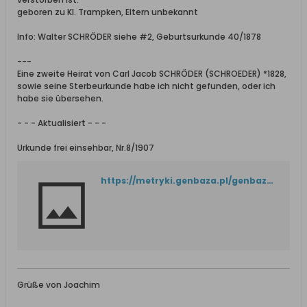
geboren zu Kl. Trampken, Eltern unbekannt
Info: Walter SCHRÖDER siehe #2, Geburtsurkunde 40/1878
---
Eine zweite Heirat von Carl Jacob SCHRÖDER (SCHROEDER) *1828,
sowie seine Sterbeurkunde habe ich nicht gefunden, oder ich
habe sie übersehen.
- - - Aktualisiert - - -
Urkunde frei einsehbar, Nr.8/1907
https://metryki.genbaza.pl/genbaza,detail,357996,7
Grüße von Joachim