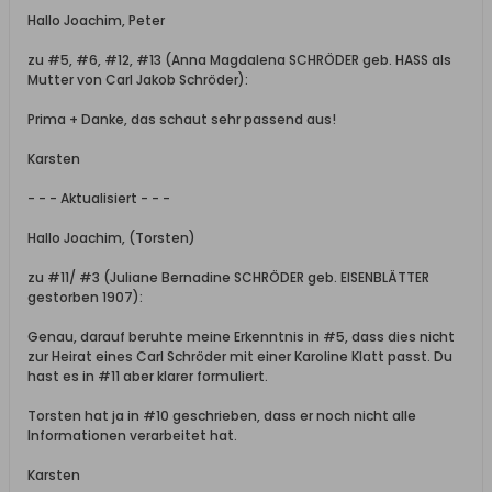
Hallo Joachim, Peter
zu #5, #6, #12, #13 (Anna Magdalena SCHRÖDER geb. HASS als
Mutter von Carl Jakob Schröder):
Prima + Danke, das schaut sehr passend aus!
Karsten
- - - Aktualisiert - - -
Hallo Joachim, (Torsten)
zu #11/ #3 (Juliane Bernadine SCHRÖDER geb. EISENBLÄTTER
gestorben 1907):
Genau, darauf beruhte meine Erkenntnis in #5, dass dies nicht
zur Heirat eines Carl Schröder mit einer Karoline Klatt passt. Du
hast es in #11 aber klarer formuliert.
Torsten hat ja in #10 geschrieben, dass er noch nicht alle
Informationen verarbeitet hat.
Karsten