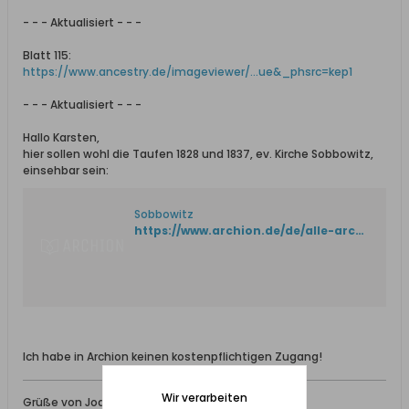
- - - Aktualisiert - - -
Blatt 115:
https://www.ancestry.de/imageviewer/...ue&_phsrc=kep1
- - - Aktualisiert - - -
Hallo Karsten,
hier sollen wohl die Taufen 1828 und 1837, ev. Kirche Sobbowitz,
einsehbar sein:
Sobbowitz
https://www.archion.de/de/alle-archive/berlin-/-brandenburg/evangelisches-zentralarchiv-in-berlin/kreis-dirschau-provinz-westpreussen/sobbowitz/18728
Ich habe in Archion keinen kostenpflichtigen Zugang!
Wir verarbeiten
Grüße von Joachim