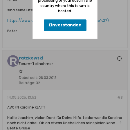
processing of your data in the
country where this forum is
sind seine Eltern in Jetau verstorben
hosted.
https://www.ancestry.de/search/colle...cessSource%27)
Einverstanden
Peter
ratzkowski
Forum-Teilnehmer
Dabei seit:
28.03.2013
Beiträge:
32
14.05.2025, 13:52
#8
AW: FN Karoline KLATT
Halllo Joachim, vielen Dank für Deine Hilfe. Leider war die Karoline
noch nicht dabei. Ob da etwas Uneheliches reinspielen kann ....?
Beste Grüße