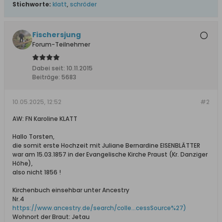
Stichworte:
klatt
,
schröder
Fischersjung
Forum-Teilnehmer
Dabei seit:
10.11.2015
Beiträge:
5683
10.05.2025, 12:52
#2
AW: FN Karoline KLATT
Hallo Torsten,
die somit erste Hochzeit mit Juliane Bernardine EISENBLÄTTER
war am 15.03.1857 in der Evangelische Kirche Praust (Kr. Danziger
Höhe),
also nicht 1856 !
Kirchenbuch einsehbar unter Ancestry
Nr.4
https://www.ancestry.de/search/colle...cessSource%27)
Wohnort der Braut: Jetau