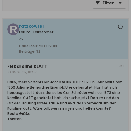
Filter
ratzkowski
Forum-Teilnehmer
Dabei seit:
28.03.2013
Beiträge:
32
FN Karoline KLATT
#1
10.05.2025, 10:58
Hallo, mein Vorfahr Carl Jacob SCHRÖDER *1828 in Sobbowitz hat
1856 Juliane Bernardine Eisenblätter geheiratet. Nun hat sich
herausgestellt, dass der selbe Carl Schröder wohl ca. 1873 eine
Karoline KLATT geheiratet hat. Ich suche jetzt Datum und den
Ort der Trauung sowie Taufe und evtl. das Sterbedatum der
Karoline Klatt. Wäre toll, wenn mir jemand helfen könnte?
Beste Grüße
Torsten