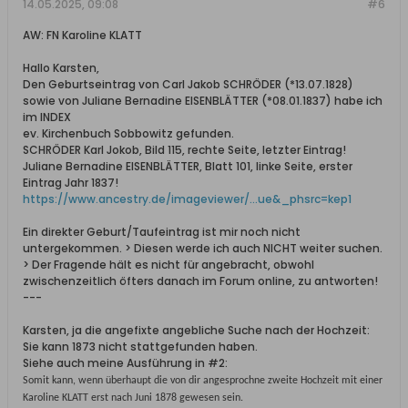
14.05.2025, 09:08
#6
AW: FN Karoline KLATT
Hallo Karsten,
Den Geburtseintrag von Carl Jakob SCHRÖDER (*13.07.1828)
sowie von Juliane Bernadine EISENBLÄTTER (*08.01.1837) habe ich
im INDEX
ev. Kirchenbuch Sobbowitz gefunden.
SCHRÖDER Karl Jokob, Bild 115, rechte Seite, letzter Eintrag!
Juliane Bernadine EISENBLÄTTER, Blatt 101, linke Seite, erster
Eintrag Jahr 1837!
https://www.ancestry.de/imageviewer/...ue&_phsrc=kep1
Ein direkter Geburt/Taufeintrag ist mir noch nicht
untergekommen. > Diesen werde ich auch NICHT weiter suchen.
> Der Fragende hält es nicht für angebracht, obwohl
zwischenzeitlich öfters danach im Forum online, zu antworten!
---
Karsten, ja die angefixte angebliche Suche nach der Hochzeit:
Sie kann 1873 nicht stattgefunden haben.
Siehe auch meine Ausführung in #2:
Somit kann, wenn überhaupt die von dir angesprochne zweite Hochzeit mit einer
Karoline KLATT erst nach Juni 1878 gewesen sein.