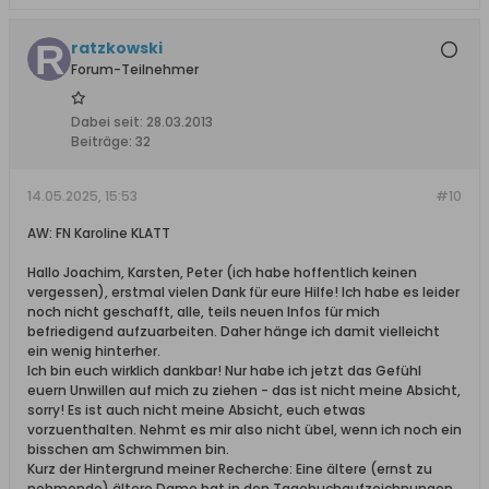
ratzkowski
Forum-Teilnehmer
Dabei seit:
28.03.2013
Beiträge:
32
14.05.2025, 15:53
#10
AW: FN Karoline KLATT
Hallo Joachim, Karsten, Peter (ich habe hoffentlich keinen
vergessen), erstmal vielen Dank für eure Hilfe! Ich habe es leider
noch nicht geschafft, alle, teils neuen Infos für mich
befriedigend aufzuarbeiten. Daher hänge ich damit vielleicht
ein wenig hinterher.
Ich bin euch wirklich dankbar! Nur habe ich jetzt das Gefühl
euern Unwillen auf mich zu ziehen - das ist nicht meine Absicht,
sorry! Es ist auch nicht meine Absicht, euch etwas
vorzuenthalten. Nehmt es mir also nicht übel, wenn ich noch ein
bisschen am Schwimmen bin.
Kurz der Hintergrund meiner Recherche: Eine ältere (ernst zu
nehmende) ältere Dame hat in den Tagebuchaufzeichnungen