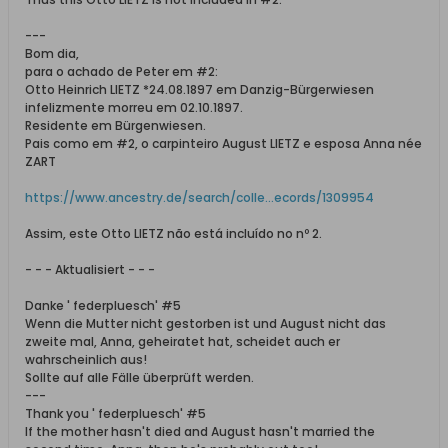
---
Bom dia,
para o achado de Peter em #2:
Otto Heinrich LIETZ *24.08.1897 em Danzig-Bürgerwiesen
infelizmente morreu em 02.10.1897.
Residente em Bürgenwiesen.
Pais como em #2, o carpinteiro August LIETZ e esposa Anna née
ZART
https://www.ancestry.de/search/colle...ecords/1309954
Assim, este Otto LIETZ não está incluído no nº 2.
- - - Aktualisiert - - -
Danke ' federpluesch' #5
Wenn die Mutter nicht gestorben ist und August nicht das
zweite mal, Anna, geheiratet hat, scheidet auch er
wahrscheinlich aus!
Sollte auf alle Fälle überprüft werden.
---
Thank you ' federpluesch' #5
If the mother hasn't died and August hasn't married the