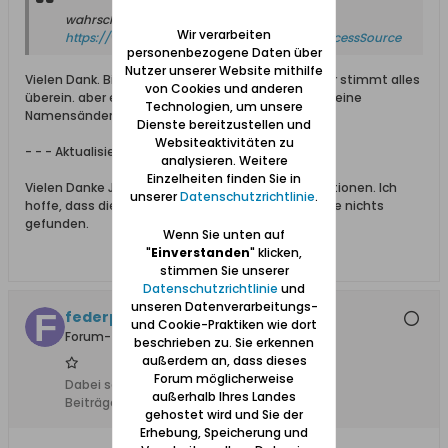
wahrscheinlich siehe:
Wir verarbeiten
https://www.ancestry.de/search/colle...=successSource
personenbezogene Daten über
Nutzer unserer Website mithilfe
Vielen Dank. Bis auf den Nachnamen seiner Mutter stimmt alles
von Cookies und anderen
überein. aber es könnte sich um einen Fehler oder eine
Technologien, um unsere
Namensänderung in Argentinien handeln.
Dienste bereitzustellen und
Websiteaktivitäten zu
- - - Aktualisiert - - -
analysieren. Weitere
Einzelheiten finden Sie in
Vielen Danke Joachim !! Es sind sehr gute Informationen. Ich
unserer
Datenschutzrichtlinie
.
hoffe, dass die Geburtsurkunde erscheint. Ich habe nichts
gefunden.
Wenn Sie unten auf
"
Einverstanden
" klicken,
stimmen Sie unserer
Datenschutzrichtlinie
und
unseren Datenverarbeitungs-
federpluesch
und Cookie-Praktiken wie dort
Forum-Teilnehmer
beschrieben zu. Sie erkennen
außerdem an, dass dieses
Forum möglicherweise
Dabei seit:
17.02.2024
außerhalb Ihres Landes
Beiträge:
1
gehostet wird und Sie der
Erhebung, Speicherung und