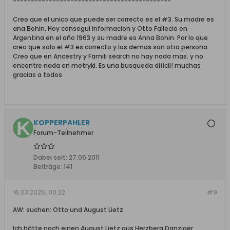
--------------------------------------------
Creo que el unico que puede ser correcto es el #3. Su madre es
ana Bohin. Hoy consegui informacion y Otto Fallecio en
Argentina en el año 1963 y su madre es Anna Böhin. Por lo que
creo que solo el #3 es correcto y los demas son otra persona.
Creo que en Ancestry y Famili search no hay nada mas. y no
encontre nada en metryki. Es una busqueda dificil! muchas
gracias a todos.
KOPPERPAHLER
Forum-Teilnehmer
Dabei seit:
27.06.2011
Beiträge:
141
16.03.2025, 00:22
#9
AW: suchen: Otto und August Lietz
Ich hätte noch einen August Lietz aus Herzberg,Danziger