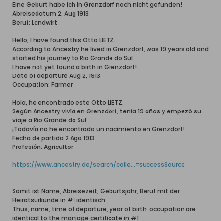
Eine Geburt habe ich in Grenzdorf noch nicht gefunden!
Abreisedatum 2. Aug 1913
Beruf: Landwirt
Hello, I have found this Otto LIETZ.
According to Ancestry he lived in Grenzdorf, was 19 years old and
started his journey to Rio Grande do Sul
I have not yet found a birth in Grenzdorf!
Date of departure Aug 2, 1913
Occupation: Farmer
Hola, he encontrado este Otto LIETZ.
Según Ancestry vivía en Grenzdorf, tenía 19 años y empezó su
viaje a Rio Grande do Sul.
¡Todavía no he encontrado un nacimiento en Grenzdorf!
Fecha de partida 2 Ago 1913
Profesión: Agricultor
https://www.ancestry.de/search/colle...=successSource
Somit ist Name, Abreisezeit, Geburtsjahr, Beruf mit der
Heiratsurkunde in #1 identisch
Thus, name, time of departure, year of birth, occupation are
identical to the marriage certificate in #1