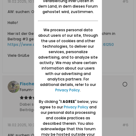
Verarbeitung Ihrer Daten in
18.02.2025, 10:16
#5
dem Land, in dem dieses Forum
AW: suchen: Otto und August Lietz
gehostet wird, zustimmen.
Hallo!
We process personal data
Hier ist der Geburtseintrag von Otto Lietz, den Joachim in
about users of our site, through
Beitrag #3 genannt hat:
the use of cookies and other
https://www.ancestry.de/discoveryui-.../4554842:61250
technologies, to deliver our
services, personalize
Viele Grüße
advertising, and to analyze site
activity. We may share certain
information about our users
with our advertising and
analytics partners. For
Fischersjung
additional details, refer to our
Forum-Teilnehmer
Privacy Policy
.
By clicking "
I AGREE
" below, you
Dabei seit:
10.11.2015
agree to our
Privacy Policy
and
Beiträge:
5683
our personal data processing
and cookie practices as
described therein. You also
18.02.2025, 10:35
#6
acknowledge that this forum
may be hosted outside your
AW: suchen: Otto und August Lietz