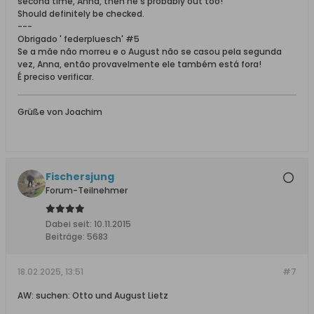
second time, Anna, then he's probably out too!
Should definitely be checked.
---
Obrigado ' federpluesch' #5
Se a mãe não morreu e o August não se casou pela segunda
vez, Anna, então provavelmente ele também está fora!
É preciso verificar.
Grüße von Joachim
Fischersjung
Forum-Teilnehmer
Dabei seit:
10.11.2015
Beiträge:
5683
18.02.2025, 13:51
#7
AW: suchen: Otto und August Lietz