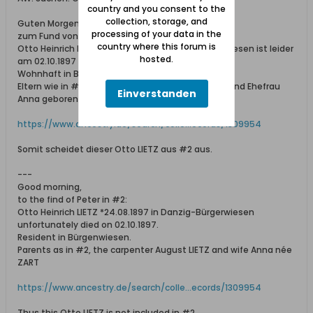
country and you consent to the
collection, storage, and
Guten Morgen,
processing of your data in the
zum Fund von Peter in #2:
country where this forum is
Otto Heinrich LIETZ *24.08.1897 in Danzig-Bürgerwiesen ist leider
hosted.
am 02.10.1897 gestorben.
Wohnhaft in Bürgenwiesen.
Eltern wie in #2, der Zimmergeselle August LIETZ und Ehefrau
Einverstanden
Anna geborene ZART
https://www.ancestry.de/search/colle...ecords/1309954
Somit scheidet dieser Otto LIETZ aus #2 aus.
---
Good morning,
to the find of Peter in #2:
Otto Heinrich LIETZ *24.08.1897 in Danzig-Bürgerwiesen
unfortunately died on 02.10.1897.
Resident in Bürgenwiesen.
Parents as in #2, the carpenter August LIETZ and wife Anna née
ZART
https://www.ancestry.de/search/colle...ecords/1309954
Thus this Otto LIETZ is not included in #2.