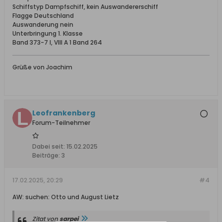
Schiffstyp Dampfschiff, kein Auswandererschiff
Flagge Deutschland
Auswanderung nein
Unterbringung 1. Klasse
Band 373-7 I, VIII A 1 Band 264
Grüße von Joachim
Leofrankenberg
Forum-Teilnehmer
Dabei seit:
15.02.2025
Beiträge:
3
17.02.2025, 20:29
#4
AW: suchen: Otto und August Lietz
Zitat von
sarpei