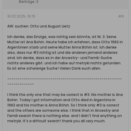
Beiträge:
3
18.02.2025, 16:19
#8
AW: suchen: Otto und August Lietz
Ich denke, das Einzige, was richtig sein könnte, ist Nr. 3. Seine
Mutter ist Ana Bohin. Heute habe ich erfahren, dass Otto 1963 in
Argentinien starb und seine Mutter Anna Böhin ist. Ich denke
also, dass nur #3 richtig ist und die anderen jemand anderes
sind. Ich denke, dass es in der Ancestry- und Famili-Suche
nichts anderes gibt. und ich habe auf metryki nichts gefunden.
Es ist eine schwierige Suche! Vielen Dank euch allen.
--------------------------------------------------------
-------------
I think the only one that may be correct is #3. His mother is Ana
Bohin. Today I got information and Otto died in Argentina in
1963 and his mother is Anna Böhin. So I think only #3 is correct
and the others are someone else. I think that in Ancestry and
Famili search there is nothing else. and I didn't find anything on
metryki. It's a difficult search! thank you all very much.