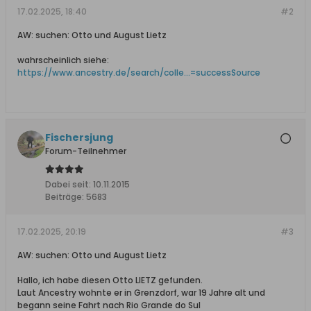
17.02.2025, 18:40
#2
AW: suchen: Otto und August Lietz
wahrscheinlich siehe:
https://www.ancestry.de/search/colle...=successSource
Fischersjung
Forum-Teilnehmer
Dabei seit:
10.11.2015
Beiträge:
5683
17.02.2025, 20:19
#3
AW: suchen: Otto und August Lietz
Hallo, ich habe diesen Otto LIETZ gefunden.
Laut Ancestry wohnte er in Grenzdorf, war 19 Jahre alt und
begann seine Fahrt nach Rio Grande do Sul