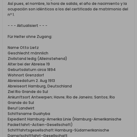
Así pues, el nombre, la hora de salida, el año de nacimiento y la
ocupación son idénticos a los del certificado de matrimonio del
nº 1.
- - - Aktualisiert - - -
Für Helfer ohne Zugang:
Name Otto Lietz
Geschlecht männlich
Zivilstand ledig (Alleinstehend)
Alter bei der Abreise 19
Geburtsdatum circa 1894
Wohnort Grenzdorf
Abreisedatum 2. Aug 1913
Abreiseort Hamburg, Deutschland
Ziel Rio Grande do Sul
Ankunftsort Antwerpen; Havre; Rio de Janeiro; Santos; Rio
Grande do Sul
Beruf Landwirt
Schiffsname Guahyba
Expedient Hamburg-Amerika Linie (Hamburg-Amerikanische
Packetfahrt-Actien-Gesellschaft)
Schifffahrtsgesellschaft Hamburg-Südamerikanische
Dampfschifffahrt-Gesellschaft