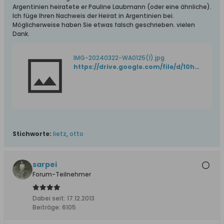
Argentinien heiratete er Pauline Laubmann (oder eine ähnliche).
Ich füge Ihren Nachweis der Heirat in Argentinien bei.
Möglicherweise haben Sie etwas falsch geschrieben. vielen
Dank.
IMG-20240322-WA0125(1).jpg
https://drive.google.com/file/d/10hoA9FhgObTJoFj7EdBXcKalokjXZdQf/view?usp=drivesdk
Stichworte:
lietz
,
otto
sarpei
Forum-Teilnehmer
Dabei seit:
17.12.2013
Beiträge:
6105