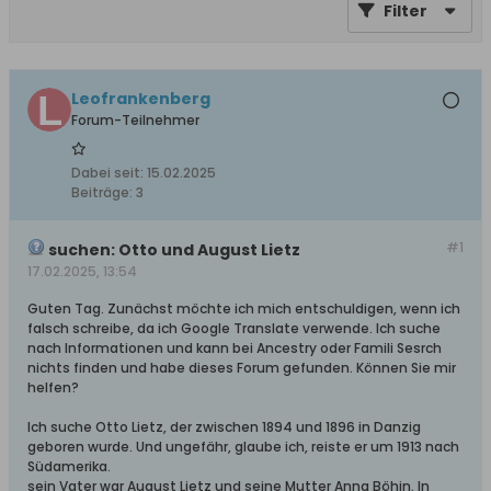
Filter
Leofrankenberg
Forum-Teilnehmer
Dabei seit:
15.02.2025
Beiträge:
3
#1
suchen: Otto und August Lietz
17.02.2025, 13:54
Guten Tag. Zunächst möchte ich mich entschuldigen, wenn ich
falsch schreibe, da ich Google Translate verwende. Ich suche
nach Informationen und kann bei Ancestry oder Famili Sesrch
nichts finden und habe dieses Forum gefunden. Können Sie mir
helfen?
Ich suche Otto Lietz, der zwischen 1894 und 1896 in Danzig
geboren wurde. Und ungefähr, glaube ich, reiste er um 1913 nach
Südamerika.
sein Vater war August Lietz und seine Mutter Anna Böhin. In