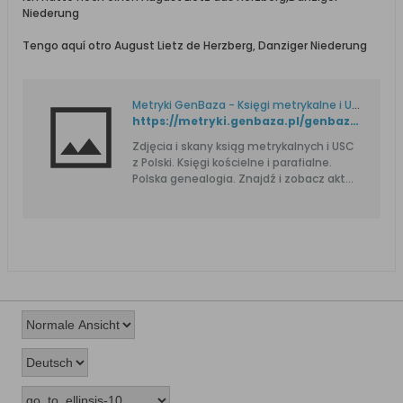
Niederung
Tengo aquí otro August Lietz de Herzberg, Danziger Niederung
Metryki GenBaza - Księgi metrykalne i USC. Genealogia.
https://metryki.genbaza.pl/genbaza,detail,79176,14
Zdjęcia i skany ksiąg metrykalnych i USC
z Polski. Księgi kościelne i parafialne.
Polska genealogia. Znajdź i zobacz akt
urodzenia, ślubu i zgonu przodka.