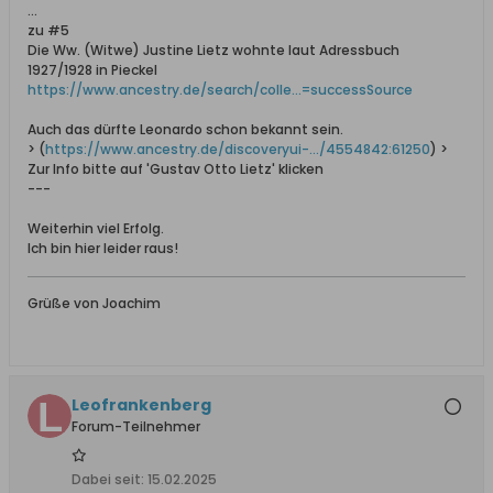
...
zu #5
Die Ww. (Witwe) Justine Lietz wohnte laut Adressbuch
1927/1928 in Pieckel
https://www.ancestry.de/search/colle...=successSource
Auch das dürfte Leonardo schon bekannt sein.
> (
https://www.ancestry.de/discoveryui-.../4554842:61250
) >
Zur Info bitte auf 'Gustav Otto Lietz' klicken
---
Weiterhin viel Erfolg.
Ich bin hier leider raus!
Grüße von Joachim
Leofrankenberg
Forum-Teilnehmer
Dabei seit:
15.02.2025