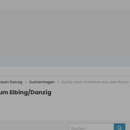
 Raum Danzig
Suchanfragen
Suche nach Vorfahren aus dem Raum 
um Elbing/Danzig