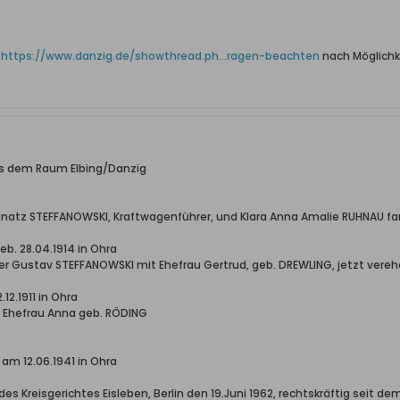
r
https://www.danzig.de/showthread.ph...ragen-beachten
nach Möglichk
us dem Raum Elbing/Danzig
Ignatz STEFFANOWSKI, Kraftwagenführer, und Klara Anna Amalie RUHNAU fan
eb. 28.04.1914 in Ohra
ter Gustav STEFFANOWSKI mit Ehefrau Gertrud, geb. DREWLING, jetzt vereh
12.1911 in Ohra
 Ehefrau Anna geb. RÖDING
am 12.06.1941 in Ohra
des Kreisgerichtes Eisleben, Berlin den 19.Juni 1962, rechtskräftig seit de