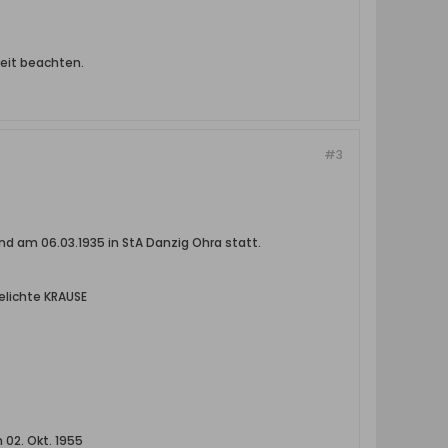
eit beachten.
#3
d am 06.03.1935 in StA Danzig Ohra statt.
elichte KRAUSE
m 02. Okt. 1955