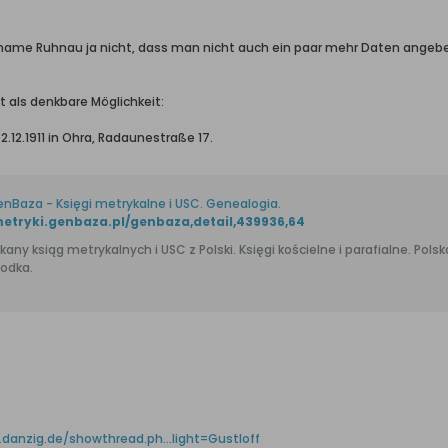
enname Ruhnau ja nicht, dass man nicht auch ein paar mehr Daten angeb
 als denkbare Möglichkeit:
.12.1911 in Ohra, Radaunestraße 17.
enBaza - Księgi metrykalne i USC. Genealogia.
metryki.genbaza.pl/genbaza,detail,439936,64
siąg metrykalnych i USC z Polski. Księgi kościelne i parafialne. Polska genealogia. Znajdź i zobacz akt urodzenia, ślubu i
odka.
danzig.de/showthread.ph...light=Gustloff