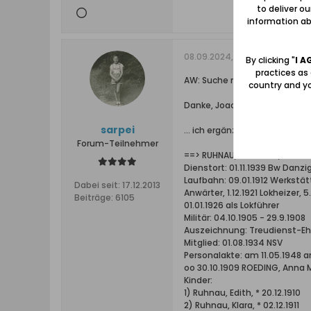
to deliver o
information abo
08.09.2024, 20:24
By clicking "
I A
practices as
AW: Suche nach Vorfahren a
country and yo
Danke, Joachim!
sarpei
... ich ergänze zur Familie:
Forum-Teilnehmer
==> RUHNAU, Hermann, Lokführ
Dienstort: 01.11.1939 Bw Danzi
Laufbahn: 09.01.1912 Werkstätt
Dabei seit:
17.12.2013
Anwärter, 1.12.1921 Lokheizer, 
Beiträge:
6105
01.01.1926 als Lokführer
Militär: 04.10.1905 - 29.9.1908
Auszeichnung: Treudienst-Eh
Mitglied: 01.08.1934 NSV
Personalakte: am 11.05.1948 
oo 30.10.1909 ROEDING, Anna 
Kinder:
1) Ruhnau, Edith, * 20.12.1910
2) Ruhnau, Klara, * 02.12.1911