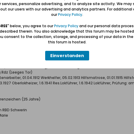
ur services, personalize advertising, and to analyze site activity. We may 
ut our users with our advertising and analytics partners. For additional d
our
Privacy Policy
.
GREE
" below, you agree to our
Privacy Policy
and our personal data proces
 described therein. You also acknowledge that this forum may be hosted
us dem Raum Elbing/Danzig
u consent to the collection, storage, and processing of your data in th
this forum is hosted.
Einverstanden
er, * 30.06.1884 Eisenberg, Wohnort: Danzig
g Rdz (Leeges Tor)
enarbeiter, 01.04.1912 Werkhelfer, 05.02.1913 Hilfsmatrose, 01.01.1915 Hilfs
5.3.1927 Oberlokheizer, 1.6.1941 Res.Lokführer, 1.6.1942 Lokführer, Prüfung:
renzeichen (25 Jahre)
an RBD Schwerin
Marie