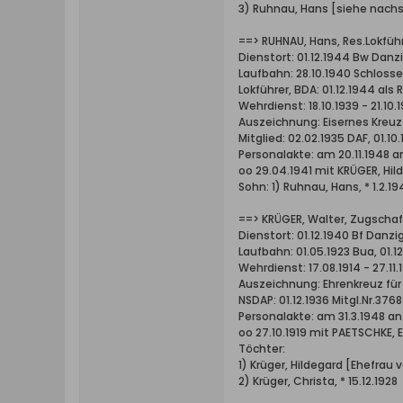
3) Ruhnau, Hans [siehe nach
==> RUHNAU, Hans, Res.Lokführe
Dienstort: 01.12.1944 Bw Danz
Laufbahn: 28.10.1940 Schlosser
Lokführer, BDA: 01.12.1944 als 
Wehrdienst: 18.10.1939 - 21.10.
Auszeichnung: Eisernes Kreuz
Mitglied: 02.02.1935 DAF, 01.10
Personalakte: am 20.11.1948 
oo 29.04.1941 mit KRÜGER, Hild
Sohn: 1) Ruhnau, Hans, * 1.2.19
==> KRÜGER, Walter, Zugschaff
Dienstort: 01.12.1940 Bf Danz
Laufbahn: 01.05.1923 Bua, 01.
Wehrdienst: 17.08.1914 - 27.11.
Auszeichnung: Ehrenkreuz fü
NSDAP: 01.12.1936 Mitgl.Nr.3768
Personalakte: am 31.3.1948 
oo 27.10.1919 mit PAETSCHKE, E
Töchter:
1) Krüger, Hildegard [Ehefrau
2) Krüger, Christa, * 15.12.1928