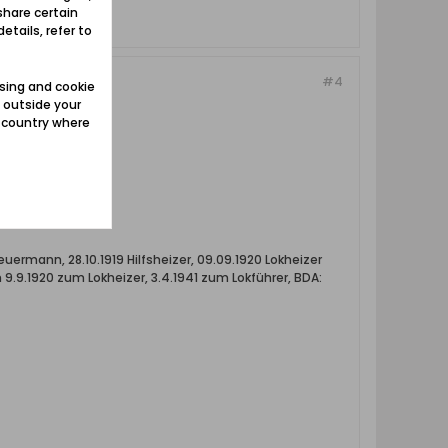
share certain
etails, refer to
#4
sing and cookie
 outside your
e country where
feuermann, 28.10.1919 Hilfsheizer, 09.09.1920 Lokheizer
 am 9.9.1920 zum Lokheizer, 3.4.1941 zum Lokführer, BDA: