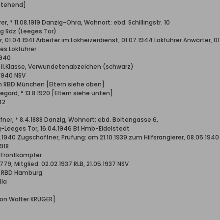
stehend]
r, * 11.08.1919 Danzig-Ohra, Wohnort: ebd. Schillingstr. 10
ig Rdz (Leeges Tor)
, 01.04.1941 Arbeiter im Lokheizerdienst, 01.07.1944 Lokführer Anwärter, 0
Res.Lokführer
1940
 II.Klasse, Verwundetenabzeichen (schwarz)
.1940 NSV
an RBD München [Eltern siehe oben]
egard, * 13.8.1920 [Eltern siehe unten]
42
ner, * 8.4.1888 Danzig, Wohnort: ebd. Boltengasse 6,
ig-Leeges Tor, 16.04.1946 Bf Hmb-Eidelstedt
12.1940 Zugschaffner, Prüfung: am 21.10.1939 zum Hilfsrangierer, 08.05.19
1918
r Frontkämpfer
779, Mitglied: 02.02.1937 RLB, 21.05.1937 NSV
an RBD Hamburg
lla
 von Walter KRÜGER]