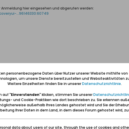
r Anmeldung hier eingesehen und abgerufen werden:
coveryui-...96146330:60749
r von Willy Ignatz STEFFANOWSKI, Gertrud STEFFANOWSKI, geb. DREWLING, f
 Ernst Albert Heinrich KRAUSE, *05.08,1891 in Danzig.
iten personenbezogene Daten über Nutzer unserer Website mithilfe von
E (verstorben) und dessen geschiedene Ehefrau ..??.. geborene BEHRENDT
nologien, um unsere Dienste bereitzustellen und Websiteaktivitäten zu
Weitere Einzelheiten finden Sie in unserer
Datenschutzrichtlinie
.
coveryui-...00921714:60749
 auf "
Einverstanden
" klicken, stimmen Sie unserer
Datenschutzrichtlin
tungs- und Cookie-Praktiken wie dort beschrieben zu. Sie erkennen auß
öglicherweise außerhalb Ihres Landes gehostet wird und Sie der Erhebu
 STEFFANOWSKI, Kraftwagenführer, und Klara Anna Amalie RUHNAU, 1935 zu 
beitung Ihrer Daten in dem Land, in dem dieses Forum gehostet wird, 
e 'Ramulta' in Ohra
sonal data about users of our site, through the use of cookies and othe