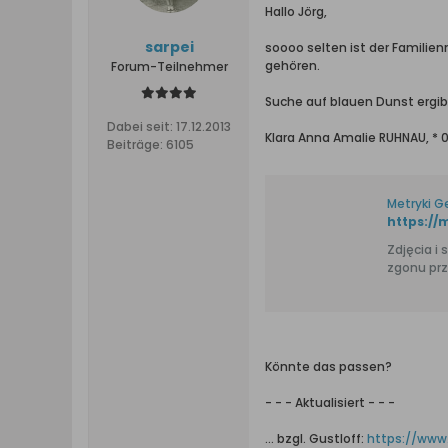
Hallo Jörg,
sarpei
soooo selten ist der Famili
gehören.
Forum-Teilnehmer
Suche auf blauen Dunst ergibt
Dabei seit:
17.12.2013
Klara Anna Amalie RUHNAU, * 02
Beiträge:
6105
Metryki G
https://
Zdjęcia i skany k
zgonu prz
Könnte das passen?
- - - Aktualisiert - - -
... bzgl. Gustloff:
https://www.