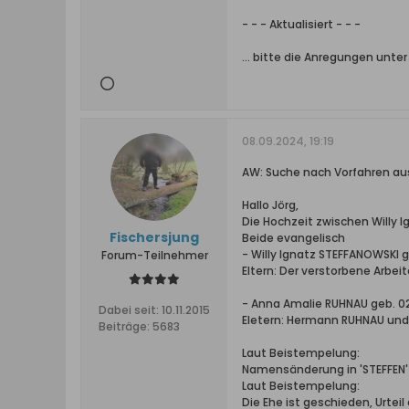
- - - Aktualisiert - - -
... bitte die Anregungen unte
08.09.2024, 19:19
AW: Suche nach Vorfahren a
Hallo Jörg,
Die Hochzeit zwischen Willy 
Fischersjung
Beide evangelisch
- Willy Ignatz STEFFANOWSKI g
Forum-Teilnehmer
Eltern: Der verstorbene Arbei
- Anna Amalie RUHNAU geb. 02.
Dabei seit:
10.11.2015
Eletern: Hermann RUHNAU und
Beiträge:
5683
Laut Beistempelung:
Namensänderung in 'STEFFEN' 
Laut Beistempelung:
Die Ehe ist geschieden, Urteil 