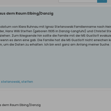
aus dem Raum Elbing/Danzig
sdatum von Klara Ruhnau mit Ignaz Stefanowski Familienname nach Heir
er, Hans Willi Steffen (geboren 1935 in Danzig-Langfuhr) und Christel S
ziehen. Zum Kriegsende hin sollte die Familie mit der MS Gustloff evakuie
 wenn es denn eine gab. Die Familie hat die MS Gustloff nicht erreichen 
n, um die Daten zu erhalten. Ich bin erst ganz am Anfang meiner Suche. 
,
stefanowski
,
steffen
us dem Raum Elbing/Danzig