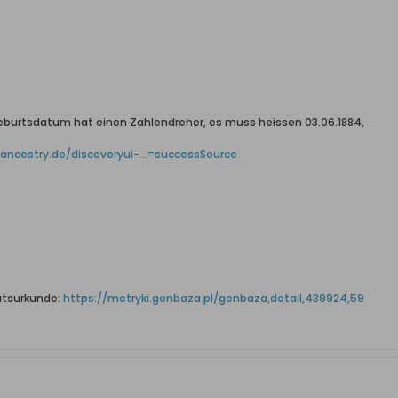
eburtsdatum hat einen Zahlendreher, es muss heissen 03.06.1884,
ancestry.de/discoveryui-...=successSource
iratsurkunde:
https://metryki.genbaza.pl/genbaza,detail,439924,59