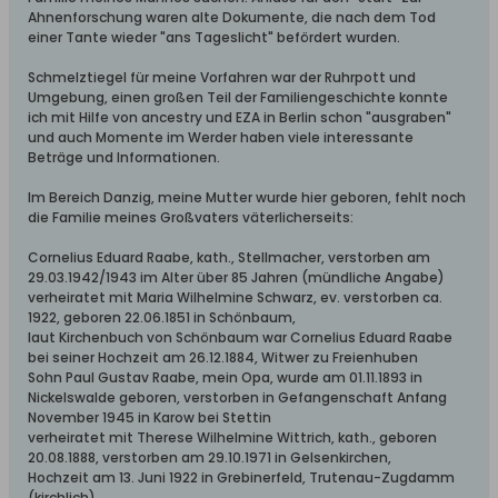
Ahnenforschung waren alte Dokumente, die nach dem Tod
einer Tante wieder "ans Tageslicht" befördert wurden.
Schmelztiegel für meine Vorfahren war der Ruhrpott und
Umgebung, einen großen Teil der Familiengeschichte konnte
ich mit Hilfe von ancestry und EZA in Berlin schon "ausgraben"
und auch Momente im Werder haben viele interessante
Beträge und Informationen.
Im Bereich Danzig, meine Mutter wurde hier geboren, fehlt noch
die Familie meines Großvaters väterlicherseits:
Cornelius Eduard Raabe, kath., Stellmacher, verstorben am
29.03.1942/1943 im Alter über 85 Jahren (mündliche Angabe)
verheiratet mit Maria Wilhelmine Schwarz, ev. verstorben ca.
1922, geboren 22.06.1851 in Schönbaum,
laut Kirchenbuch von Schönbaum war Cornelius Eduard Raabe
bei seiner Hochzeit am 26.12.1884, Witwer zu Freienhuben
Sohn Paul Gustav Raabe, mein Opa, wurde am 01.11.1893 in
Nickelswalde geboren, verstorben in Gefangenschaft Anfang
November 1945 in Karow bei Stettin
verheiratet mit Therese Wilhelmine Wittrich, kath., geboren
20.08.1888, verstorben am 29.10.1971 in Gelsenkirchen,
Hochzeit am 13. Juni 1922 in Grebinerfeld, Trutenau-Zugdamm
(kirchlich)