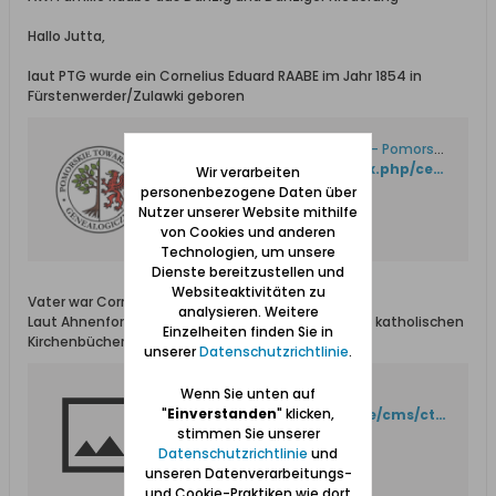
Hallo Jutta,
laut PTG wurde ein Cornelius Eduard RAABE im Jahr 1854 in
Fürstenwerder/Zulawki geboren
Strona nie została znaleziona – Pomorskie Towarzystwo Genealogiczne
http://www.ptg.gda.pl/index.php/certificate/action/searchB/
Wir verarbeiten
personenbezogene Daten über
Nutzer unserer Website mithilfe
von Cookies und anderen
Technologien, um unsere
Dienste bereitzustellen und
Websiteaktivitäten zu
Vater war Cornelius Leo RAABE
analysieren. Weitere
Laut Ahnenforschung Westpreußen findest du die katholischen
Einzelheiten finden Sie in
Kirchenbücher hier:
unserer
Datenschutzrichtlinie
.
Wenn Sie unten auf
404 Not Found
"
Einverstanden
" klicken,
http://www.westpreussen.de/cms/ct/kirchenbuecher/quellen.php?ID=433
stimmen Sie unserer
Datenschutzrichtlinie
und
unseren Datenverarbeitungs-
und Cookie-Praktiken wie dort