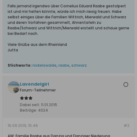
Falls jemand irgendwo über Cornelius Eduard Raabe gestolpert
ist und mir helfen könnte, würde ich mich riesig freuen. Habe
selbst einiges über die Familien Wittrich, Mierwald und Schwarz
und deren Vorfahren gesammelt, Ahnentafeln zu
Raabe/Schwarz und Wittrich/Mierwald erstellt und schaue gerne
bei Bedarf nach.
Viele Grüße aus dem Rheinland
Jutta
Stichworte:
nickelswalde
,
raabe
,
schwarz
Lavendelgirl
Forum-Teilnehmer
Dabei seit:
11.01.2015
Beiträge:
4024
15.09.2019, 15:46
#2
AW: Familie Raabe aus Danzig und Danziger Niederung