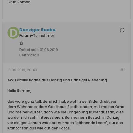
Gruß Roman
Danziger Raabe
Forum-Teilnehmer
Dabei seit:
01.06.2019
Beiträge:
9
18.09.2019, 20:43
#8
AW: Familie Raabe aus Danzig und Danziger Niederung
Hallo Roman,
das wäre ganz toll, denn ich habe wohl zwei Bilder direkt vor
dem Wohnhaus, dem Gasthaus Stadt London, mit meiner Oma
und meiner Mutter, doch wie die Umgebung früher aussah, dies
würde mich sehr interessieren. Bei meinem Besuch in Danzig
vor einigen Jahren war dort nur noch "gähnende Leere", nur das
Krantor sah aus wie auf den Fotos.