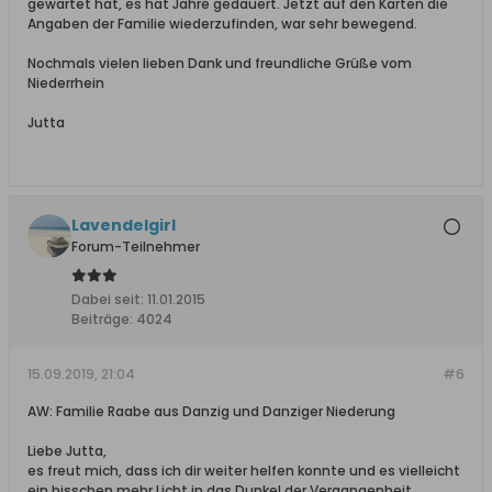
gewartet hat, es hat Jahre gedauert. Jetzt auf den Karten die
Angaben der Familie wiederzufinden, war sehr bewegend.
Nochmals vielen lieben Dank und freundliche Grüße vom
Niederrhein
Jutta
Lavendelgirl
Forum-Teilnehmer
Dabei seit:
11.01.2015
Beiträge:
4024
15.09.2019, 21:04
#6
AW: Familie Raabe aus Danzig und Danziger Niederung
Liebe Jutta,
es freut mich, dass ich dir weiter helfen konnte und es vielleicht
ein bisschen mehr Licht in das Dunkel der Vergangenheit