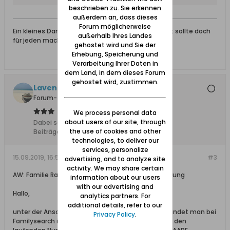
beschrieben zu. Sie erkennen
außerdem an, dass dieses
Forum möglicherweise
Ein kleines Dankeschön für eine gegebene Antwort sollte doch
außerhalb Ihres Landes
für jeden machbar sein.
gehostet wird und Sie der
Erhebung, Speicherung und
Verarbeitung Ihrer Daten in
dem Land, in dem dieses Forum
gehostet wird, zustimmen.
Lavendelgirl
Forum-Teilnehmer
We process personal data
about users of our site, through
Dabei seit:
11.01.2015
the use of cookies and other
Beiträge:
4024
technologies, to deliver our
services, personalize
15.09.2019, 16:51
#3
advertising, and to analyze site
activity. We may share certain
AW: Familie Raabe aus Danzig und Danziger Niederung
information about our users
with our advertising and
Hallo,
analytics partners. For
additional details, refer to our
unter der Anschrift „Am Brausenden Wasser 1-2“, findet man bei
Privacy Policy
.
Familysearch in der Heimatortskartei Danzig unter den