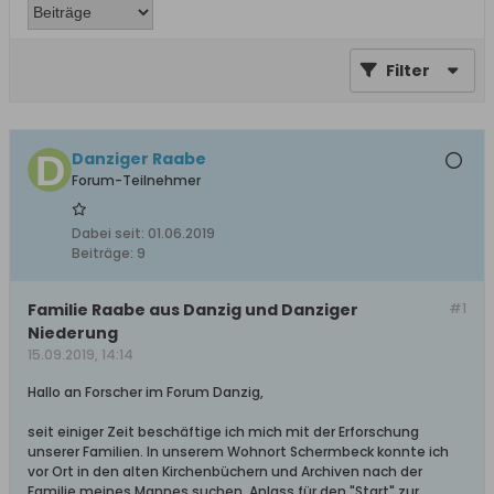
Filter
Danziger Raabe
Forum-Teilnehmer
Dabei seit:
01.06.2019
Beiträge:
9
Familie Raabe aus Danzig und Danziger
#1
Niederung
15.09.2019, 14:14
Hallo an Forscher im Forum Danzig,
seit einiger Zeit beschäftige ich mich mit der Erforschung
unserer Familien. In unserem Wohnort Schermbeck konnte ich
vor Ort in den alten Kirchenbüchern und Archiven nach der
Familie meines Mannes suchen. Anlass für den "Start" zur