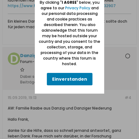
laufenden Nummern 777- 782 Karten zur Familie RAABE
By clicking "
I AGREE
" below, you
https://www.familysearch.org/ark:/61...777&cat=232907
agree to our
Privacy Policy
and
our personal data processing
and cookie practices as
Ein kleines Dankeschön für eine gegebene Antwort sollte doch
described therein. You also
für jeden machbar sein.
acknowledge that this forum
may be hosted outside your
country and you consent to the
collection, storage, and
processing of your data in the
Danziger Raabe
country where this forum is
Forum-Teilnehmer
hosted.
Dabei seit:
01.06.2019
Einverstanden
Beiträge:
9
15.09.2019, 19:13
#4
AW: Familie Raabe aus Danzig und Danziger Niederung
Hallo Frank,
danke für die Hilfe, dass so schnell jemand antwortet, ganz
lieben Dank. Freue mich sehr darüber, in der Forschung