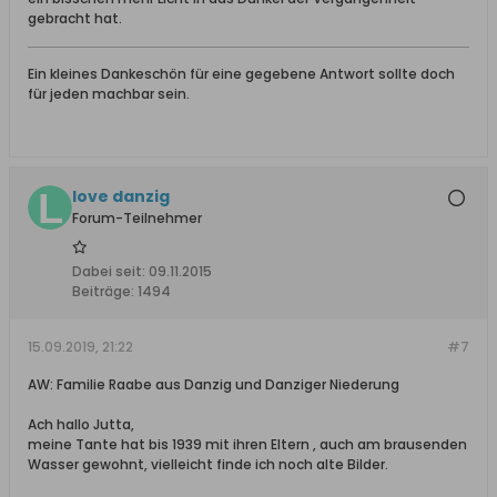
gebracht hat.
Ein kleines Dankeschön für eine gegebene Antwort sollte doch
für jeden machbar sein.
love danzig
Forum-Teilnehmer
Dabei seit:
09.11.2015
Beiträge:
1494
15.09.2019, 21:22
#7
AW: Familie Raabe aus Danzig und Danziger Niederung
Ach hallo Jutta,
meine Tante hat bis 1939 mit ihren Eltern , auch am brausenden
Wasser gewohnt, vielleicht finde ich noch alte Bilder.