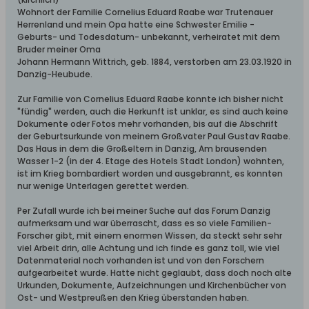
Wohnort der Familie Cornelius Eduard Raabe war Trutenauer
Herrenland und mein Opa hatte eine Schwester Emilie -
Geburts- und Todesdatum- unbekannt, verheiratet mit dem
Bruder meiner Oma
Johann Hermann Wittrich, geb. 1884, verstorben am 23.03.1920 in
Danzig-Heubude.
Zur Familie von Cornelius Eduard Raabe konnte ich bisher nicht
"fündig" werden, auch die Herkunft ist unklar, es sind auch keine
Dokumente oder Fotos mehr vorhanden, bis auf die Abschrift
der Geburtsurkunde von meinem Großvater Paul Gustav Raabe.
Das Haus in dem die Großeltern in Danzig, Am brausenden
Wasser 1-2 (in der 4. Etage des Hotels Stadt London) wohnten,
ist im Krieg bombardiert worden und ausgebrannt, es konnten
nur wenige Unterlagen gerettet werden.
Per Zufall wurde ich bei meiner Suche auf das Forum Danzig
aufmerksam und war überrascht, dass es so viele Familien-
Forscher gibt, mit einem enormen Wissen, da steckt sehr sehr
viel Arbeit drin, alle Achtung und ich finde es ganz toll, wie viel
Datenmaterial noch vorhanden ist und von den Forschern
aufgearbeitet wurde. Hatte nicht geglaubt, dass doch noch alte
Urkunden, Dokumente, Aufzeichnungen und Kirchenbücher von
Ost- und Westpreußen den Krieg überstanden haben.