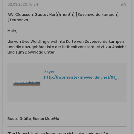
02.03.2020, 16:24
#9
AW: Claassen, Gustav Her(r)man(n) [Zeyersvorderkampen],
[Terranova]
Moin,
die von Uwe Waldling erwähnte Karte von Zeyersvorderkampen
und die dazugehöre Liste der Hofbesitzer steht jetzt zur Ansicht
und zum Download unter
Zeyer
http://momente-im-werder.net/01_Offen/05_Orte/Zeyer/04_Zeyer_Karte/Zeyer-41.htm
Beste Grüße, Rainer MueGlo
"Der Mensch lebt, so lange man sich seiner erinnert!" -