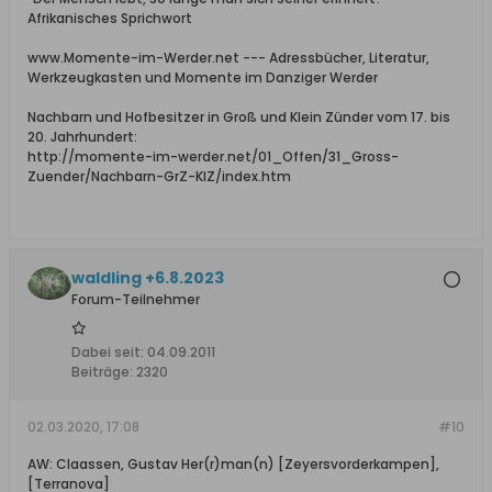
Afrikanisches Sprichwort
www.Momente-im-Werder.net --- Adressbücher, Literatur,
Werkzeugkasten und Momente im Danziger Werder
Nachbarn und Hofbesitzer in Groß und Klein Zünder vom 17. bis
20. Jahrhundert:
http://momente-im-werder.net/01_Offen/31_Gross-
Zuender/Nachbarn-GrZ-KlZ/index.htm
waldling +6.8.2023
Forum-Teilnehmer
Dabei seit:
04.09.2011
Beiträge:
2320
02.03.2020, 17:08
#10
AW: Claassen, Gustav Her(r)man(n) [Zeyersvorderkampen],
[Terranova]