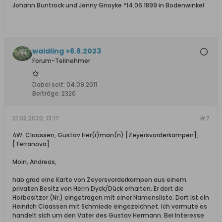
Johann Buntrock und Jenny Gnoyke *14.06.1899 in Bodenwinkel
waldling +6.8.2023
Forum-Teilnehmer
Dabei seit:
04.09.2011
Beiträge:
2320
21.02.2020, 13:17
#7
AW: Claassen, Gustav Her(r)man(n) [Zeyersvorderkampen],
[Terranova]
Moin, Andreas,
hab grad eine Karte von Zeyersvorderkampen aus einem
privaten Besitz von Herrn Dyck/Dück erhalten. Er dort die
Hofbesitzer (Nr.) eingetragen mit einer Namensliste. Dort ist ein
Heinrich Claassen mit Schmiede eingezeichnet. Ich vermute es
handelt sich um den Vater des Gustav Hermann. Bei Interesse