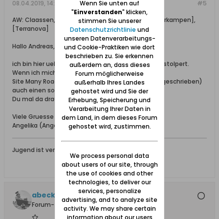
Wenn Sie unten auf
08.04.2019, 14:30
#5
"
Einverstanden
" klicken,
AW: Claassen, Gustav Her(r)man(n) [Zeyersvorderkampen],
stimmen Sie unserer
[Terranova]
Datenschutzrichtlinie
und
unseren Datenverarbeitungs-
Hallo Andreas,
und Cookie-Praktiken wie dort
beschrieben zu. Sie erkennen
ich bin hier ueber den Ort Zeyersvorderkampen gestolpert.
außerdem an, dass dieses
Wenn ich mich recht entsinne, gibt es auf der
Forum möglicherweise
Site Many Roads.com (vielleicht auch zusammengeschrieben)
außerhalb Ihres Landes
auch einen solchen Ort. Vielleicht kuckst
gehostet wird und Sie der
Du mal da drauf.
Erhebung, Speicherung und
Verarbeitung Ihrer Daten in
Viele Gruesse
dem Land, in dem dieses Forum
Angelika (AngelB)
gehostet wird, zustimmen.
Jugend ist verfuehrbar, heute und damals.
We process personal data
about users of our site, through
the use of cookies and other
technologies, to deliver our
services, personalize
abeckz
advertising, and to analyze site
Forum-Teilnehmer
activity. We may share certain
information about our users