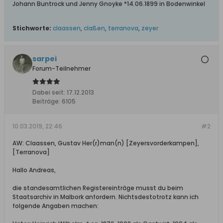
Johann Buntrock und Jenny Gnoyke *14.06.1899 in Bodenwinkel
Stichworte:
claassen
,
claßen
,
terranova
,
zeyer
sarpei
Forum-Teilnehmer
Dabei seit:
17.12.2013
Beiträge:
6105
10.03.2019, 22:46
#2
AW: Claassen, Gustav Her(r)man(n) [Zeyersvorderkampen],
[Terranova]
Hallo Andreas,
die standesamtlichen Registereinträge musst du beim
Staatsarchiv in Malbork anfordern. Nichtsdestotrotz kann ich
folgende Angaben machen: