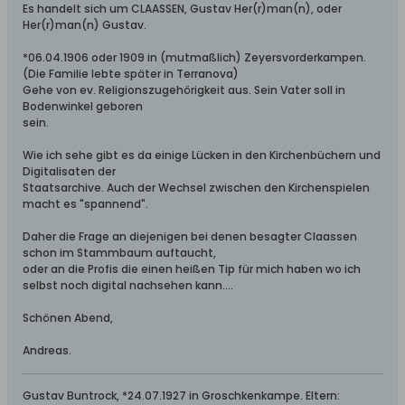
Es handelt sich um CLAASSEN, Gustav Her(r)man(n), oder
Her(r)man(n) Gustav.
*06.04.1906 oder 1909 in (mutmaßlich) Zeyersvorderkampen.
(Die Familie lebte später in Terranova)
Gehe von ev. Religionszugehörigkeit aus. Sein Vater soll in
Bodenwinkel geboren
sein.
Wie ich sehe gibt es da einige Lücken in den Kirchenbüchern und
Digitalisaten der
Staatsarchive. Auch der Wechsel zwischen den Kirchenspielen
macht es "spannend".
Daher die Frage an diejenigen bei denen besagter Claassen
schon im Stammbaum auftaucht,
oder an die Profis die einen heißen Tip für mich haben wo ich
selbst noch digital nachsehen kann....
Schönen Abend,
Andreas.
Gustav Buntrock, *24.07.1927 in Groschkenkampe. Eltern: