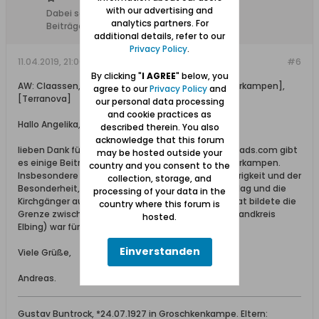
with our advertising and
Dabei seit:
10.07.2015
analytics partners. For
Beiträge:
22
additional details, refer to our
Privacy Policy
.
11.04.2019, 21:00
#6
By clicking "
I AGREE
" below, you
AW: Claassen, Gustav Her(r)man(n) [Zeyersvorderkampen],
agree to our
Privacy Policy
and
[Terranova]
our personal data processing
and cookie practices as
Hallo Angelika,
described therein. You also
acknowledge that this forum
lieben Dank für deinen Tipp. Auf der Seite many-roads.com gibt
may be hosted outside your
es einige Beiträge zum Ort Zeyer und Zeyersvorderkampen.
country and you consent to the
Insbesondere der Artikel über die Kirchspielzugehörigkeit und der
collection, storage, and
Besonderheit, dass die Kirche im Freistaat Danzig lag und die
processing of your data in the
Kirchgänger auf Elbinger Gebiet wohnten (die Nogat bildete die
country where this forum is
Grenze zwischen dem Freistaat Danzig und dem Landkreis
hosted.
Elbing) war für mich interessant.
Einverstanden
Viele Grüße,
Andreas.
Gustav Buntrock, *24.07.1927 in Groschkenkampe. Eltern: