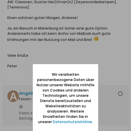
AW: Claassen, Gustav Her(r)man(n) [Zeyersvorderkampen],
[Terranova]
Einen schönen guten Morgen, Andreas!
Ja, ein Besuch in Marienburg ist sicher eine gute Option.
Andererseits habe ich beim Archiv von Malbork auch gute
Erfahrungen mit der Nutzung von Mail und Brief.
Viele Grüße
Peter
Wir verarbeiten
personenbezogene Daten über
Nutzer unserer Website mithilfe
von Cookies und anderen
AngelB +12.3.22
Technologien, um unsere
Forum-Teilnehmer
Dienste bereitzustellen und
Websiteaktivitäten zu
analysieren. Weitere
Dabei seit:
11.02.2008
Einzelheiten finden Sie in
Beiträge:
254
unserer
Datenschutzrichtlinie
.