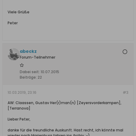
Viele Grüße
Peter
abeckz
Forum-Teilnehmer
Dabei seit:
10.07.2015
Beiträge:
22
10.03.2019, 23:16
#3
AW: Claassen, Gustav Her(r)man(n) [Zeyersvorderkampen],
[Terranova]
Lieber Peter,
danke für die freundliche Auskunft. Hast recht, ich könnte mal
wieder nach Marienburg fahren ins Archiv ;-)