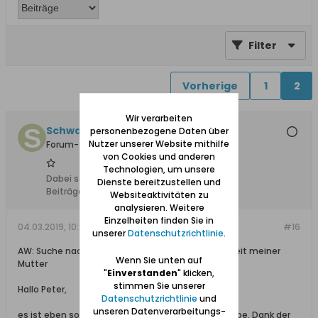
Filter
Vorherige
1
2
Wir verarbeiten
Schwarzwaldoma
personenbezogene Daten über
Nutzer unserer Website mithilfe
Forum-Teilnehmer
von Cookies und anderen
Technologien, um unsere
Dabei seit:
24.02.2019
Dienste bereitzustellen und
Beiträge:
6
Websiteaktivitäten zu
analysieren. Weitere
Einzelheiten finden Sie in
04.03.2019, 10:10
#16
unserer
Datenschutzrichtlinie
.
AW: Suche nach Verwandten und der Vergangenheit meiner
Wenn Sie unten auf
Mutter
"
Einverstanden
" klicken,
stimmen Sie unserer
Hallo Peter,
Datenschutzrichtlinie
und
unseren Datenverarbeitungs-
es ist eben so wie ich es Eingangs beschrieben habe. Dank der