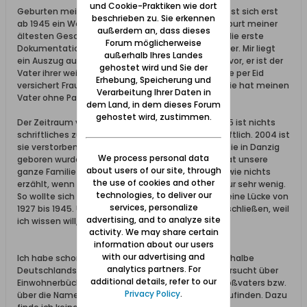
und Cookie-Praktiken wie dort
Geburten meiner (zahlreichen
)Geschwister lässt sich erst
beschrieben zu. Sie erkennen
ab 1945 ein Weg meiner Mutter zeigen. Mit der Geburt meiner
außerdem an, dass dieses
ältesten Geschwister, Hakon und Sonja, habe ich die erste
Forum möglicherweise
Dokumentation der Lebensstationen meiner Mutter. Mir liegt
außerhalb Ihres Landes
ein Auszug aus dem Familienbuch meines Vaters vor, er ist der
gehostet wird und Sie der
Vater ihrer weiteren 7 Kinder, da steht drin, dass sie per Eid
Erhebung, Speicherung und
versichert Frau Evelin Sylvja Stewner zu sein. D. h. sie hat meinen
Verarbeitung Ihrer Daten in
Vater ohne Papiere geehelicht.
dem Land, in dem dieses Forum
gehostet wird, zustimmen.
Der Zeitraum von ihrer Geburt im Jahr 1927 bis 1945 ist nichts
schriftliches zu finden, daher habe ich nichts schriftlich. 2004 ist
sie verstorben, auf der Sterbeurkunde steht, daß sie in Danzig
We process personal data
geboren wurde. Diese Suche nach ihrer Herkunft hat unsere
about users of our site, through
ganze Familie beschäftigt - sie selbst hat so gut wie nichts
the use of cookies and other
erzählt, wenn sie darüber gesprochen hat, dann nur sehr wenig.
technologies, to deliver our
So wollte sich daran nicht erinnern. Was bleibt ist eine Lücke von
services, personalize
1927 bis 1945. Und genau diese möchte ich gerne schließen, weil
advertising, and to analyze site
ich wissen will, ob es noch Verwandte gibt.
activity. We may share certain
information about our users
with our advertising and
Ich habe schon einige Stellen angeschrieben innerhalbe
analytics partners. For
Deutschlands. Polnisch kann ich keins, ich habe versucht über
additional details, refer to our
Einwohnerbücher etwas über die Firma meines Großvaters bzw.
Privacy Policy
.
über die Namen Stewner und Kirschbaum herauszufinden. Dazu