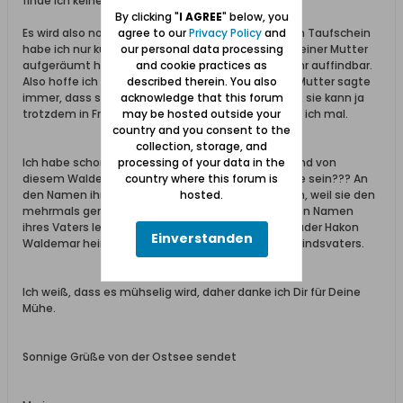
finde ich keine Einträge.
By clicking "
I AGREE
" below, you
agree to our
Privacy Policy
and
Es wird also noch etwas mühevoll. Wie gesagt, den Taufschein
our personal data processing
habe ich nur kurz gesehen, als wir den Haushalt meiner Mutter
and cookie practices as
aufgeräumt haben. Dieser ist jetzt aber nicht mehr auffindbar.
described therein. You also
Also hoffe ich auf das Standesamt I Berlin. Meine Mutter sagte
acknowledge that this forum
immer, dass sie in Danzig geboren und gelebt hat, sie kann ja
may be hosted outside your
trotzdem in Freystadt getauft worden sein, denke ich mal.
country and you consent to the
collection, storage, and
processing of your data in the
Ich habe schon überlegt, ob sie ein uneheliches Kind von
country where this forum is
diesem Waldemar Stewner in Freystadt ist. Könnte sein??? An
hosted.
den Namen ihrer Mutter kann ich mich gut erinnern, weil sie den
mehrmals genannt hat - Johanna Kirschbaum. Den Namen
ihres Vaters leite ich nur her, weil mein ältester Bruder Hakon
Einverstanden
Waldemar heißt. Name eins ist der Vorname des Kindsvaters.
Ich weiß, dass es mühselig wird, daher danke ich Dir für Deine
Mühe.
Sonnige Grüße von der Ostsee sendet