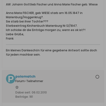
AW: Johann Gottlieb Fischer und Anna Marie Fischer geb. Wiese
Anna Maria FISCHER, geb WIESE starb am 16.05.1847 in
Marienburg/Hoggenkrug?.
Sie starb bei ihrer Tochter???
Sterbeeintrag Kirchenbuch Marienburg Nr.12/1847.
Ich schicke dir die Einträge morgen zu, wenn es ok ist?!
Liebe Grüße,
Frank
Ein kleines Dankeschön für eine gegebene Antwort sollte doch
für jeden machbar sein.
polomatch
Forum-Teilnehmer
Dabei seit:
06.02.2010
Beiträge:
181