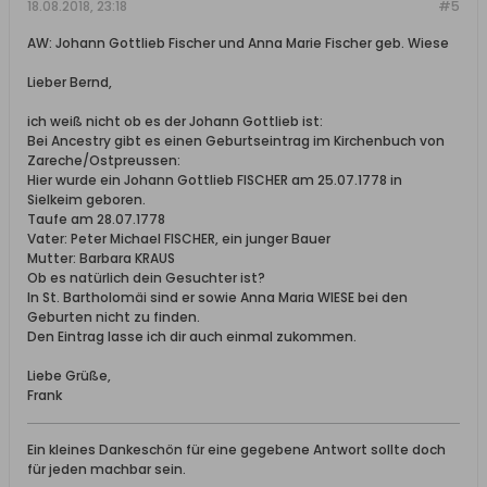
18.08.2018, 23:18
#5
AW: Johann Gottlieb Fischer und Anna Marie Fischer geb. Wiese
Lieber Bernd,
ich weiß nicht ob es der Johann Gottlieb ist:
Bei Ancestry gibt es einen Geburtseintrag im Kirchenbuch von
Zareche/Ostpreussen:
Hier wurde ein Johann Gottlieb FISCHER am 25.07.1778 in
Sielkeim geboren.
Taufe am 28.07.1778
Vater: Peter Michael FISCHER, ein junger Bauer
Mutter: Barbara KRAUS
Ob es natürlich dein Gesuchter ist?
In St. Bartholomäi sind er sowie Anna Maria WIESE bei den
Geburten nicht zu finden.
Den Eintrag lasse ich dir auch einmal zukommen.
Liebe Grüße,
Frank
Ein kleines Dankeschön für eine gegebene Antwort sollte doch
für jeden machbar sein.