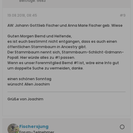
Beiträge:
5683
19.08.2018, 08:45
#9
AW: Johann Gottlieb Fischer und Anna Marie Fischer geb. Wiese
Guten Morgen Bernd und Helfende,
es ist euch bestimmt nicht entgangen, dass es auch einen
öffentlichen Stammbaum in Ancestry gibt.
Der Stammbaum nennt sich, Stammbaum-Schlicht-Erdmann-
Popall. Hier würde alles zu #1 passen.
Wenn es unser Forenmitglied Bernd #1 ist, wäre eine Info gut
um doppelte Suche zu vermeiden, danke.
einen schönen Sonntag
wünscht Allen Joachim
Grüße von Joachim
Fischersjung
Forum-Teilnehmer