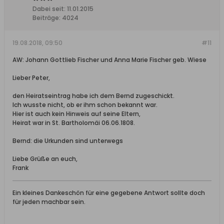
Dabei seit:
11.01.2015
Beiträge:
4024
19.08.2018, 09:50
#11
AW: Johann Gottlieb Fischer und Anna Marie Fischer geb. Wiese
Lieber Peter,
den Heiratseintrag habe ich dem Bernd zugeschickt.
Ich wusste nicht, ob er ihm schon bekannt war.
Hier ist auch kein Hinweis auf seine Eltern,
Heirat war in St. Bartholomäi 06.06.1808.
Bernd: die Urkunden sind unterwegs
Liebe Grüße an euch,
Frank
Ein kleines Dankeschön für eine gegebene Antwort sollte doch
für jeden machbar sein.