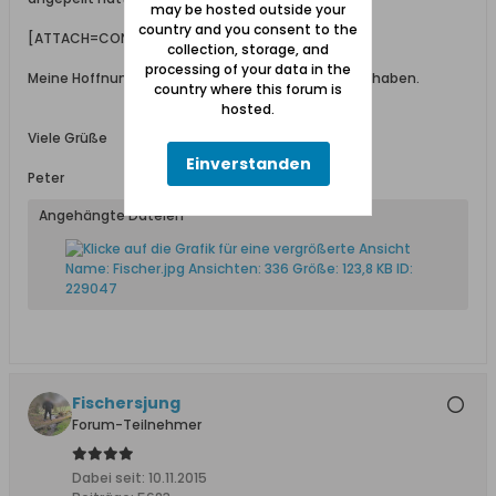
may be hosted outside your
country and you consent to the
[ATTACH=CONFIG]23443[/ATTACH]
collection, storage, and
processing of your data in the
Meine Hoffnung kann mich natürlich auch getrügt haben.
country where this forum is
hosted.
Viele Grüße
Einverstanden
Peter
Angehängte Dateien
Fischersjung
Forum-Teilnehmer
Dabei seit:
10.11.2015