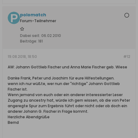
polomatch
Forum-Teilnehmer
Dabei seit:
06.02.2010
Beiträge:
181
19.08.2018, 18:50
#12
AW: Johann Gottlieb Fischer und Anna Marie Fischer geb. Wiese
Danke Frank, Peter und Joachim für eure Hilfestellungen.
wenn ich nur wüßte, wer nun der "richtige" Johann Gottlieb
Fischer ist.
Wenn jemand von euch oder ein anderer interessierter Leser
Zugang zu ancestry hat, würde ich gern wissen, ob die von Peter
angeregte Spur zum Ergebnis führt oder nicht oder ob doch ein
anderer Johann G. Fischer in Frage kommt.
Herzliche Abendgrüße
Bernd