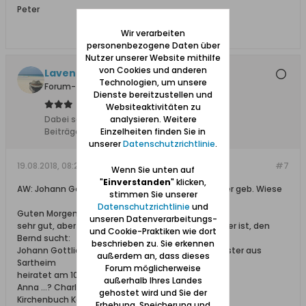
Peter
Wir verarbeiten
personenbezogene Daten über
Nutzer unserer Website mithilfe
von Cookies und anderen
Lavendelgirl
Technologien, um unsere
Forum-Teilnehmer
Dienste bereitzustellen und
Websiteaktivitäten zu
Dabei seit:
11.01.2015
analysieren. Weitere
Beiträge:
4024
Einzelheiten finden Sie in
unserer
Datenschutzrichtlinie
.
19.08.2018, 08:21
#7
Wenn Sie unten auf
"
Einverstanden
" klicken,
AW: Johann Gottlieb Fischer und Anna Marie Fischer geb. Wiese
stimmen Sie unserer
Datenschutzrichtlinie
und
Guten Morgen lieber Peter,
unseren Datenverarbeitungs-
sehr gut, aber es setzt natürlich voraus, dass es der ist, den
und Cookie-Praktiken wie dort
Bernd sucht:
beschrieben zu. Sie erkennen
Johann Gottlieb FISCHER, 27 Jahre alt, Tischlermeister aus
außerdem an, dass dieses
Sartheim
Forum möglicherweise
heiratet am 10.12.1804 in Königsberg die
außerhalb Ihres Landes
Anna ...? Charlotte STALLICH, 28 Jahre alt.
gehostet wird und Sie der
Kirchenbuch Königsberg-Altrossgarten Nr.27/1804.
Erhebung, Speicherung und