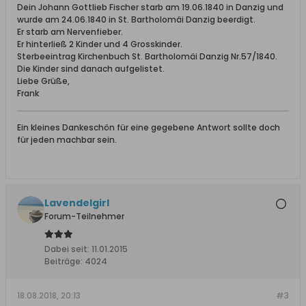
Dein Johann Gottlieb Fischer starb am 19.06.1840 in Danzig und
wurde am 24.06.1840 in St. Bartholomäi Danzig beerdigt.
Er starb am Nervenfieber.
Er hinterließ 2 Kinder und 4 Grosskinder.
Sterbeeintrag Kirchenbuch St. Bartholomäi Danzig Nr.57/1840.
Die Kinder sind danach aufgelistet.
Liebe Grüße,
Frank
Ein kleines Dankeschön für eine gegebene Antwort sollte doch
für jeden machbar sein.
Lavendelgirl
Forum-Teilnehmer
Dabei seit:
11.01.2015
Beiträge:
4024
18.08.2018, 20:13
#3