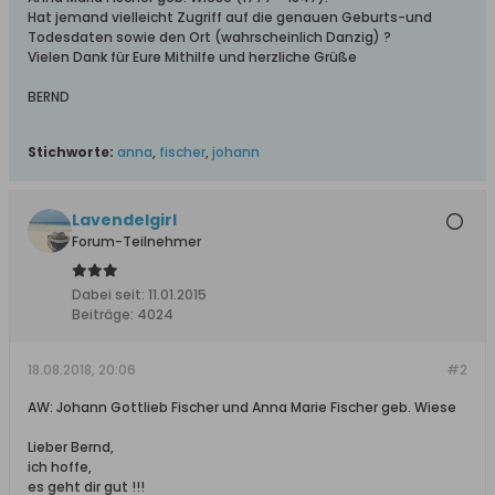
Hat jemand vielleicht Zugriff auf die genauen Geburts-und
Todesdaten sowie den Ort (wahrscheinlich Danzig) ?
Vielen Dank für Eure Mithilfe und herzliche Grüße
BERND
Stichworte:
anna
,
fischer
,
johann
Lavendelgirl
Forum-Teilnehmer
Dabei seit:
11.01.2015
Beiträge:
4024
18.08.2018, 20:06
#2
AW: Johann Gottlieb Fischer und Anna Marie Fischer geb. Wiese
Lieber Bernd,
ich hoffe,
es geht dir gut !!!