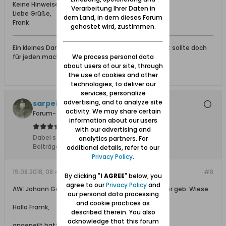
Keine Hinweise auf die Eltern.
Verarbeitung Ihrer Daten in
Liebe Grüße,
dem Land, in dem dieses Forum
Frank
gehostet wird, zustimmen.
Ein kleines Dankeschön für eine gegebene Antwort sollte doch
für jeden machbar sein.
We process personal data
about users of our site, through
the use of cookies and other
technologies, to deliver our
services, personalize
advertising, and to analyze site
sarpei
activity. We may share certain
Forum-Teilnehmer
information about our users
with our advertising and
Dabei seit:
17.12.2013
analytics partners. For
Beiträge:
6105
additional details, refer to our
Privacy Policy
.
19.08.2018, 08:44
#8
By clicking "
I AGREE
" below, you
agree to our
Privacy Policy
and
AW: Johann Gottlieb Fischer und Anna Marie Fischer geb. Wiese
our personal data processing
and cookie practices as
Hallo Framk,
described therein. You also
acknowledge that this forum
angepeilt hatte ich eigentlich folgenden Eintrag: