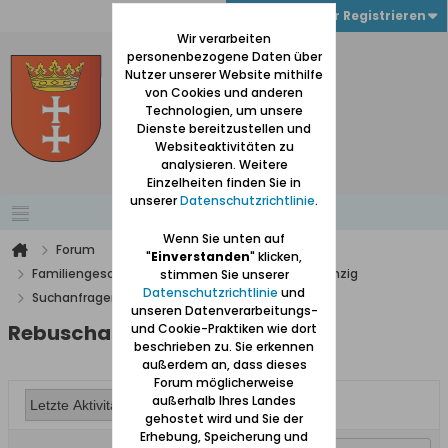
Anmelden oder Registrieren
Wir verarbeiten
personenbezogene Daten über
Nutzer unserer Website mithilfe
von Cookies und anderen
Technologien, um unsere
Dienste bereitzustellen und
Websiteaktivitäten zu
analysieren. Weitere
Einzelheiten finden Sie in
unserer
Datenschutzrichtlinie
.
Wenn Sie unten auf
Forum
"
Einverstanden
" klicken,
Familiengeschichte und -forschung im Raum Danzig
stimmen Sie unserer
Datenschutzrichtlinie
und
Suchanfragen
Rebuschat / Rebuschatis
unseren Datenverarbeitungs-
Rebuschat / Rebuschatis
und Cookie-Praktiken wie dort
beschrieben zu. Sie erkennen
außerdem an, dass dieses
Forum möglicherweise
außerhalb Ihres Landes
gehostet wird und Sie der
Erhebung, Speicherung und