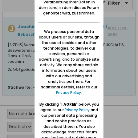
Verarbeitung Ihrer Daten in
Filter
dem Land, in dem dieses Forum
gehostet wird, zustimmen.
Joachim
hat ein Thema erstellt
Rebuschat /
10.02.2008,
We process personal data
Rebuschatis
.
20:50
about users of our site, through
the use of cookies and other
[SIZE=5]Suche alle Vorkommen REBUSCHAT und REBUSCHATIS,
technologies, to deliver our
desweiteren auch ROBISCHATIS, alle weltweit.
services, personalize
Dank + Gruß
advertising, and to analyze site
Joachim
activity. We may share certain
Zuletzt geändert von
Joachim
;
12.02.2008, 21:27
information about our users
with our advertising and
analytics partners. For
additional details, refer to our
Stichworte:
-
Privacy Policy
.
By clicking "
I AGREE
" below, you
agree to our
Privacy Policy
and
our personal data processing
and cookie practices as
described therein. You also
acknowledge that this forum
may be hosted outside your