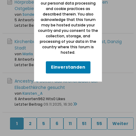
Hörproben von Dialekten in den ehemaligen
our personal data processing
Ostgebieten
and cookie practices as
described therein. You also
von
Sonde
acknowledge that this forum
5 Antworten
1.098 Hits
0 Likes
may be hosted outside your
Letzter Beitrag
25.12.2025, 21:14
country and you consent to the
collection, storage, and
Kirchenbücher 1613 bis 1777 von Heilig Geist, Danzig
processing of your data in the
country where this forum is
Stadt
hosted.
von
Marlis
8 Antworten
1.751 Hits
0 Likes
Letzter Beitrag
15.11.2025, 16:03
Einverstanden
Ancestry: 4 Seiten aus Kirchenbuch der
Elisabethkirche gesucht
von
Karsten_A
6 Antworten
962 Hits
0 Likes
Letzter Beitrag
09.11.2025, 16:30
1
2
5
6
11
51
55
Weiter