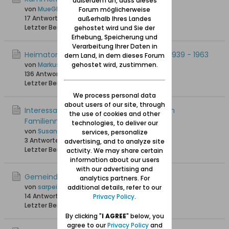
außerdem an, dass dieses
von
MueGlo
Forum möglicherweise
17 Antworten
504 Hits
0 Likes
außerhalb Ihres Landes
Letzter Beitrag
10.04.2026, 10:24
gehostet wird und Sie der
Erhebung, Speicherung und
Verarbeitung Ihrer Daten in
Heimatortskartei Danzig - Westpreußen 1939 - 1963
dem Land, in dem dieses Forum
gehostet wird, zustimmen.
von
MarkusDE
136 Antworten
101.156 Hits
0 Likes
Letzter Beitrag
15.03.2026, 16:35
We process personal data
about users of our site, through
Interessante Auflistung der Ursprünge von
the use of cookies and other
Familiennamen um Danzig herum
technologies, to deliver our
von
Susanna
services, personalize
3 Antworten
181 Hits
0 Likes
advertising, and to analyze site
Letzter Beitrag
19.02.2026, 20:34
activity. We may share certain
information about our users
with our advertising and
Gemeindeseelenlisten
analytics partners. For
von
sarpei
additional details, refer to our
14 Antworten
21.746 Hits
0 Likes
Privacy Policy
.
Letzter Beitrag
01.01.2026, 16:41
By clicking "
I AGREE
" below, you
agree to our
Privacy Policy
and