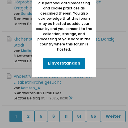
Hörproben von Dialekten in den ehemaligen
our personal data processing
Ostgebieten
and cookie practices as
described therein. You also
von
Sonde
acknowledge that this forum
5 Antworten
1.098 Hits
0 Likes
may be hosted outside your
Letzter Beitrag
25.12.2025, 21:14
country and you consent to the
collection, storage, and
Kirchenbücher 1613 bis 1777 von Heilig Geist, Danzig
processing of your data in the
country where this forum is
Stadt
hosted.
von
Marlis
8 Antworten
1.749 Hits
0 Likes
Letzter Beitrag
15.11.2025, 16:03
Einverstanden
Ancestry: 4 Seiten aus Kirchenbuch der
Elisabethkirche gesucht
von
Karsten_A
6 Antworten
962 Hits
0 Likes
Letzter Beitrag
09.11.2025, 16:30
1
2
5
6
11
51
55
Weiter