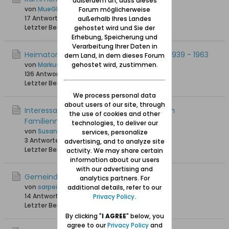
außerdem an, dass dieses
von
MueGlo
Forum möglicherweise
17 Antworten
503 Hits
0 Likes
außerhalb Ihres Landes
Letzter Beitrag
10.04.2026, 10:24
gehostet wird und Sie der
Erhebung, Speicherung und
Verarbeitung Ihrer Daten in
Heimatortskartei Danzig - Westpreußen 1939 - 1963
dem Land, in dem dieses Forum
gehostet wird, zustimmen.
von
MarkusDE
136 Antworten
101.136 Hits
0 Likes
Letzter Beitrag
15.03.2026, 16:35
We process personal data
about users of our site, through
Interessante Auflistung der Ursprünge von
the use of cookies and other
Familiennamen um Danzig herum
technologies, to deliver our
von
Susanna
services, personalize
3 Antworten
180 Hits
0 Likes
advertising, and to analyze site
Letzter Beitrag
19.02.2026, 20:34
activity. We may share certain
information about our users
with our advertising and
Gemeindeseelenlisten
analytics partners. For
von
sarpei
additional details, refer to our
14 Antworten
21.746 Hits
0 Likes
Privacy Policy
.
Letzter Beitrag
01.01.2026, 16:41
By clicking "
I AGREE
" below, you
agree to our
Privacy Policy
and