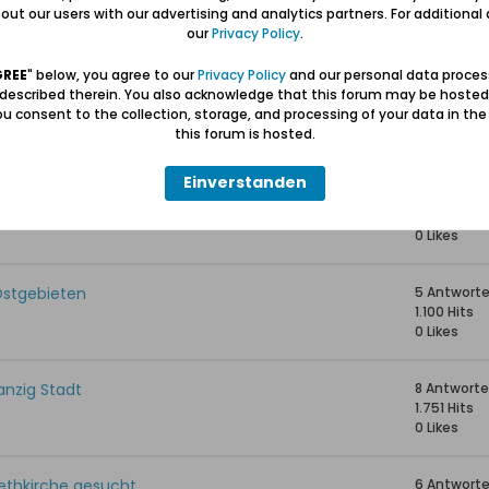
- 1963
136 Antwor
ut our users with our advertising and analytics partners. For additional d
101.160 Hits
our
Privacy Policy
.
0 Likes
GREE
" below, you agree to our
Privacy Policy
and our personal data proces
 described therein. You also acknowledge that this forum may be hosted
Familiennamen um Danzig herum
3 Antwort
u consent to the collection, storage, and processing of your data in th
181 Hits
this forum is hosted.
0 Likes
Einverstanden
14 Antwor
21.746 Hits
0 Likes
Ostgebieten
5 Antwort
1.100 Hits
0 Likes
Danzig Stadt
8 Antwort
1.751 Hits
0 Likes
bethkirche gesucht
6 Antwort