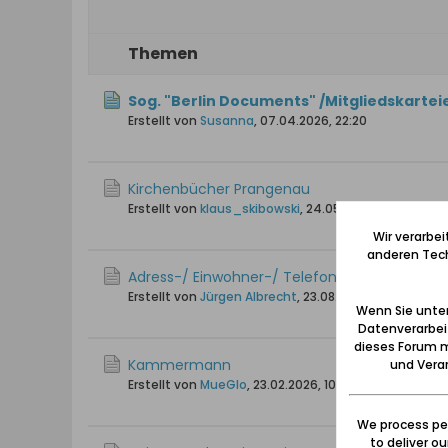
Themen
Sog. "Berlin Documents" /Mitgliedskartei
Erstellt von
Susanna
,
07.04.2026, 22:20
Kirchenbücher Prangenau
Erstellt von
klaus_skibowski
,
24.05.2026, 20:11
Wir verarbe
anderen Tech
Adress-/ Einwohner-/ Telefonbücher 1807-19
Erstellt von
Jürgen Albrecht
,
23.08.2010, 16:44
Wenn Sie unten
Datenverarbei
dieses Forum m
Kammermann
und Verar
Erstellt von
MueGlo
,
23.02.2026, 10:10
We process per
to deliver o