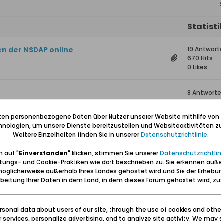
Statist
en der NSDAP online
19 Antwort
670 Hits
0 Likes
8 Antwort
215 Hits
0 Likes
iten personenbezogene Daten über Nutzer unserer Website mithilfe von
nologien, um unsere Dienste bereitzustellen und Websiteaktivitäten zu
Weitere Einzelheiten finden Sie in unserer
Datenschutzrichtlinie
.
42
166 Antwo
160.262 Hit
 auf "
Einverstanden
" klicken, stimmen Sie unserer
Datenschutzrichtlin
0 Likes
tungs- und Cookie-Praktiken wie dort beschrieben zu. Sie erkennen auß
öglicherweise außerhalb Ihres Landes gehostet wird und Sie der Erhebu
17 Antwort
beitung Ihrer Daten in dem Land, in dem dieses Forum gehostet wird, 
504 Hits
0 Likes
sonal data about users of our site, through the use of cookies and othe
ur services, personalize advertising, and to analyze site activity. We may 