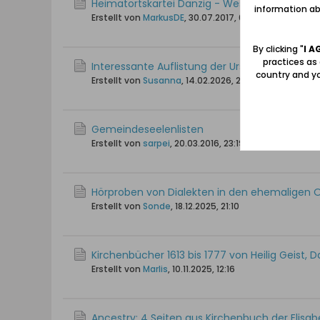
Heimatortskartei Danzig - Westpreußen 1939 
information abo
Erstellt von
MarkusDE
,
30.07.2017, 08:13
By clicking "
I A
practices as
Interessante Auflistung der Ursprünge von 
country and yo
Erstellt von
Susanna
,
14.02.2026, 20:24
Gemeindeseelenlisten
Erstellt von
sarpei
,
20.03.2016, 23:19
Hörproben von Dialekten in den ehemaligen 
Erstellt von
Sonde
,
18.12.2025, 21:10
Kirchenbücher 1613 bis 1777 von Heilig Geist, 
Erstellt von
Marlis
,
10.11.2025, 12:16
Ancestry: 4 Seiten aus Kirchenbuch der Elisa