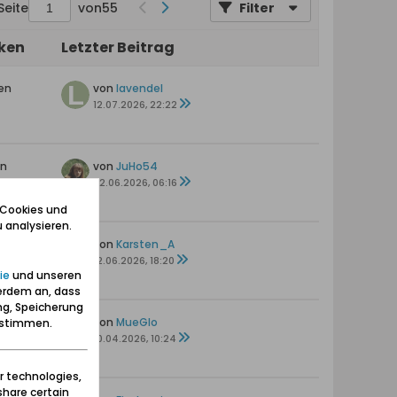
Seite
von
55
Filter
iken
Letzter Beitrag
en
von
lavendel
12.07.2026, 22:22
en
von
JuHo54
22.06.2026, 06:16
 Cookies und
 analysieren.
rten
von
Karsten_A
s
12.06.2026, 18:20
ie
und unseren
erdem an, dass
ng, Speicherung
en
von
MueGlo
zustimmen.
10.04.2026, 10:24
r technologies,
share certain