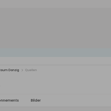
 Raum Danzig
Quellen
g
onnements
Bilder