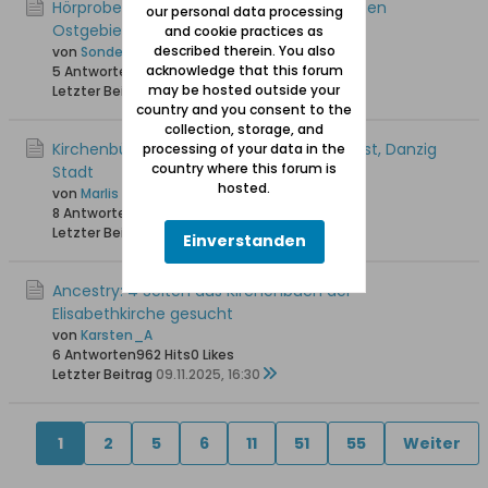
Hörproben von Dialekten in den ehemaligen
our personal data processing
Ostgebieten
and cookie practices as
described therein. You also
von
Sonde
acknowledge that this forum
5 Antworten
1.100 Hits
0 Likes
may be hosted outside your
Letzter Beitrag
25.12.2025, 21:14
country and you consent to the
collection, storage, and
Kirchenbücher 1613 bis 1777 von Heilig Geist, Danzig
processing of your data in the
country where this forum is
Stadt
hosted.
von
Marlis
8 Antworten
1.751 Hits
0 Likes
Letzter Beitrag
15.11.2025, 16:03
Einverstanden
Ancestry: 4 Seiten aus Kirchenbuch der
Elisabethkirche gesucht
von
Karsten_A
6 Antworten
962 Hits
0 Likes
Letzter Beitrag
09.11.2025, 16:30
1
2
5
6
11
51
55
Weiter