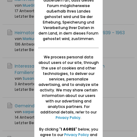
außerdem an, dass dieses
von
MueGlo
Forum möglicherweise
17 Antworten
504 Hits
0 Likes
außerhalb Ihres Landes
Letzter Beitrag
10.04.2026, 10:24
gehostet wird und Sie der
Erhebung, Speicherung und
Verarbeitung Ihrer Daten in
Heimatortskartei Danzig - Westpreußen 1939 - 1963
dem Land, in dem dieses Forum
gehostet wird, zustimmen.
von
MarkusDE
136 Antworten
101.160 Hits
0 Likes
Letzter Beitrag
15.03.2026, 16:35
We process personal data
about users of our site, through
Interessante Auflistung der Ursprünge von
the use of cookies and other
Familiennamen um Danzig herum
technologies, to deliver our
von
Susanna
services, personalize
3 Antworten
181 Hits
0 Likes
advertising, and to analyze site
Letzter Beitrag
19.02.2026, 20:34
activity. We may share certain
information about our users
with our advertising and
Gemeindeseelenlisten
analytics partners. For
von
sarpei
additional details, refer to our
14 Antworten
21.746 Hits
0 Likes
Privacy Policy
.
Letzter Beitrag
01.01.2026, 16:41
By clicking "
I AGREE
" below, you
agree to our
Privacy Policy
and