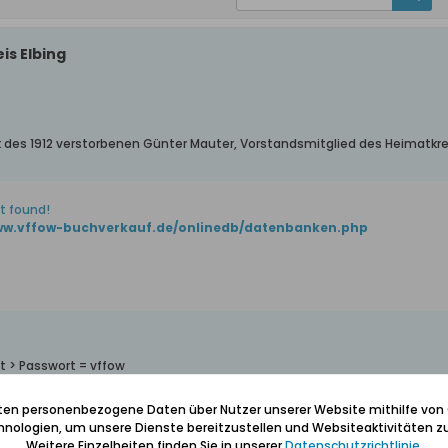
is Elbing
des 1912 verstorbenen Günter Mauter, Vorstandsmitglied des Heimatkreis
t found!
www.vffow-buchverkauf.de/onlinedb/datenbanken.php
 > Passwort = vffow
 Datensätze, die für diejenigen, die in der Elbinger Niederung genealog
iten personenbezogene Daten über Nutzer unserer Website mithilfe von
auch die Quellen der Datensätze, d.h., Namen der Personen, die die Daten
nologien, um unsere Dienste bereitzustellen und Websiteaktivitäten zu
den und Kontakt zu der entsprechenden Quelle aufgenommen.
Weitere Einzelheiten finden Sie in unserer
Datenschutzrichtlinie
.