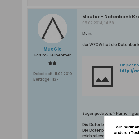
Mauter - Datenbank Kre
05.02.2014, 14:58
Moin,
der VFFOW hat die Datenbank 
MueGlo
Forum-Teilnehmer
Object no
http://
Dabei seit:
11.03.2010
Beiträge:
1137
Zugangsdaten: > Name = gast
Die Datenbank enthält 60.000
Wir verarbe
Die Datenbank enthält häufig 
anderen Tech
mich relevante Daten gefun