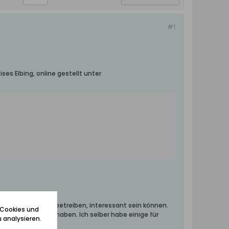
#1
es Elbing, online gestellt unter
ische Forschungen betreiben, interessant sein können.
 Cookies und
 bereit gestellt haben. Ich selber habe einige für
 analysieren.