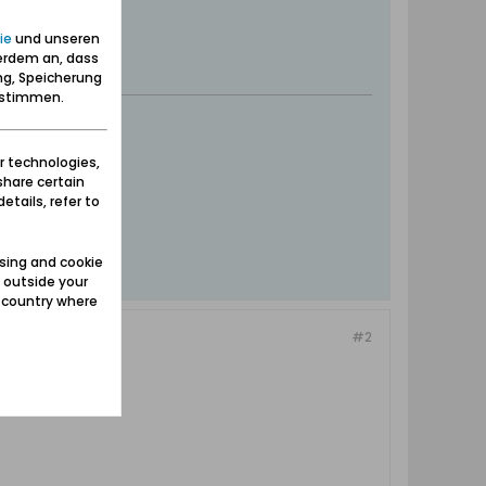
ie
und unseren
erdem an, dass
ng, Speicherung
zustimmen.
er Werder
r technologies,
share certain
etails, refer to
sing and cookie
 outside your
e country where
#2