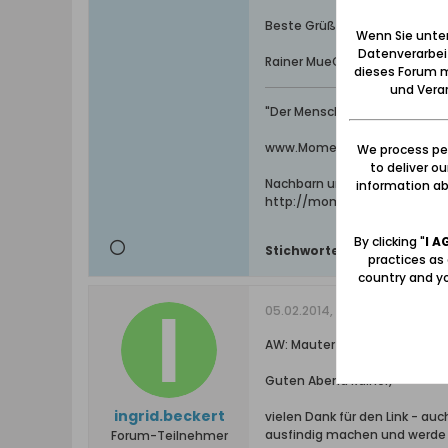
Beste Grüße aus Kigali, wo di
Wenn Sie unten
Datenverarbei
Rainer MueGlo
dieses Forum m
und Verar
"Der Mensch lebt, so lange ma
www.Momente-im-Werder.net 
We process per
to deliver o
Nachbarn und Hofbesitzer in G
information abo
http://momente-im-werder.
By clicking "
I A
Stichworte:
elbing
,
elbinger 
practices as
country and yo
05.02.2014, 20:21
AW: Mauter - Datenbank Kreis
Guten Abend Rainer,
ingrid.beckert
vielen Dank für den Link - a
ausfindig machen und werde
Forum-Teilnehmer