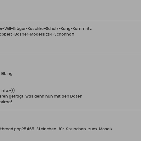
r-Will-Krüger-Koschke-Schulz-Kung-Kommritz
bbert-Basner-Modersitzki-Schönhoff
 Elbing
 Info:-))
teren gefragt, was denn nun mit den Daten
prima!
wthread.php?5465-Steinchen-für-Steinchen-zum-Mosaik