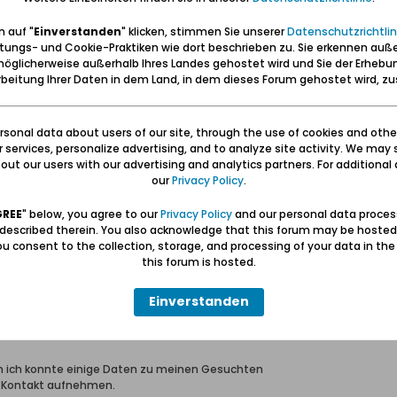
esmal die Regenzeit überraschend früh einsetzt. Hurra!!!
 auf "
Einverstanden
" klicken, stimmen Sie unserer
Datenschutzrichtlin
tungs- und Cookie-Praktiken wie dort beschrieben zu. Sie erkennen auß
öglicherweise außerhalb Ihres Landes gehostet wird und Sie der Erhebu
beitung Ihrer Daten in dem Land, in dem dieses Forum gehostet wird, 
n sich seiner erinnert!" - Afrikanisches Sprichwort
--- Adressbücher, Literatur, Werkzeugkasten und Momente im Danzig
sonal data about users of our site, through the use of cookies and othe
ur services, personalize advertising, and to analyze site activity. We may 
roß und Klein Zünder vom 17. bis 20. Jahrhundert:
ut our users with our advertising and analytics partners. For additional d
net/01_Offen/31_Gross-Zuender/Nachbarn-GrZ-KlZ/index.htm
our
Privacy Policy
.
GREE
" below, you agree to our
Privacy Policy
and our personal data proces
niederung
,
mauter
,
stuba
,
zeyer
 described therein. You also acknowledge that this forum may be hosted
u consent to the collection, storage, and processing of your data in th
this forum is hosted.
Einverstanden
 Elbing
uch ich konnte einige Daten zu meinen Gesuchten
 Kontakt aufnehmen.