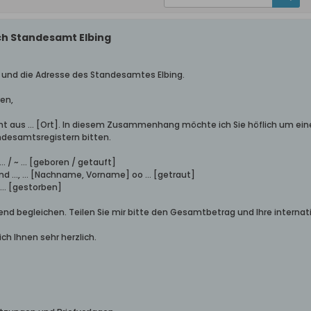
ch Standesamt Elbing
ch und die Adresse des Standesamtes Elbing.
en,
mt aus ... [Ort]. In diesem Zusammenhang möchte ich Sie höflich um ei
ndesamtsregistern bitten.
.. / ~ ... [geboren / getauft]
nd ..., ... [Nachname, Vorname] oo ... [getraut]
 ... [gestorben]
nd begleichen. Teilen Sie mir bitte den Gesamtbetrag und Ihre internat
ich Ihnen sehr herzlich.