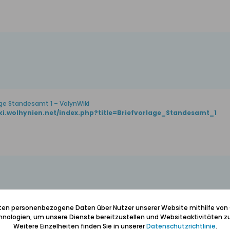
age Standesamt 1 – VolynWiki
iki.wolhynien.net/index.php?title=Briefvorlage_Standesamt_1
iten personenbezogene Daten über Nutzer unserer Website mithilfe von
ing
,
polnisch
,
standesamt
nologien, um unsere Dienste bereitzustellen und Websiteaktivitäten zu
Weitere Einzelheiten finden Sie in unserer
Datenschutzrichtlinie
.