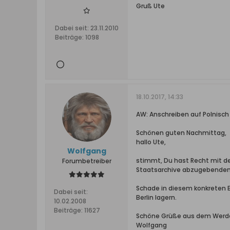
Gruß Ute
Dabei seit:
23.11.2010
Beiträge:
1098
18.10.2017, 14:33
AW: Anschreiben auf Polnisc
Schönen guten Nachmittag,
hallo Ute,
Wolfgang
stimmt, Du hast Recht mit den
Forumbetreiber
Staatsarchive abzugebenden 
Schade in diesem konkreten E
Dabei seit:
Berlin lagern.
10.02.2008
Beiträge:
11627
Schöne Grüße aus dem Werd
Wolfgang