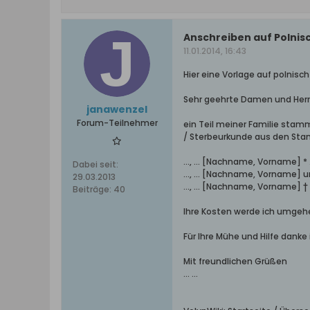
Anschreiben auf Polnis
11.01.2014, 16:43
Hier eine Vorlage auf polnis
Sehr geehrte Damen und Herr
janawenzel
Forum-Teilnehmer
ein Teil meiner Familie stam
/ Sterbeurkunde aus den Sta
..., ... [Nachname, Vorname] * .
Dabei seit:
..., ... [Nachname, Vorname] u
29.03.2013
..., ... [Nachname, Vorname] †
Beiträge:
40
Ihre Kosten werde ich umgehe
Für Ihre Mühe und Hilfe danke 
Mit freundlichen Grüßen
... ...