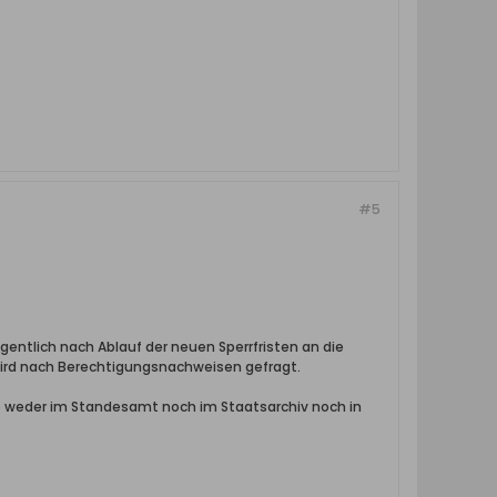
#5
igentlich nach Ablauf der neuen Sperrfristen an die
ird nach Berechtigungsnachweisen gefragt.
lso weder im Standesamt noch im Staatsarchiv noch in