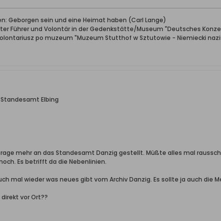
ben: Geborgen sein und eine Heimat haben (Carl Lange)
erter Führer und Volontär in der Gedenkstätte/Museum "Deutsches Konze
wolontariusz po muzeum "Muzeum Stutthof w Sztutowie - Niemiecki nazis
h Standesamt Elbing
nfrage mehr an das Standesamt Danzig gestellt. Müßte alles mal rausschr
noch. Es betrifft da die Nebenlinien.
auch mal wieder was neues gibt vom Archiv Danzig. Es sollte ja auch die M
direkt vor Ort??