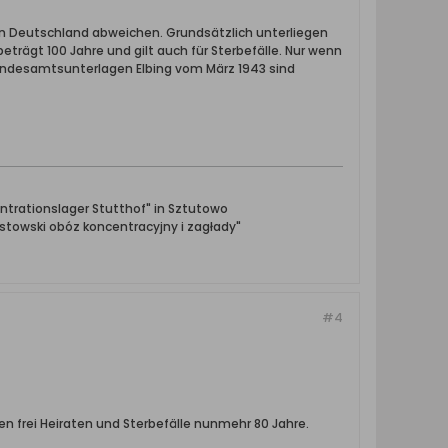
in Deutschland abweichen. Grundsätzlich unterliegen
eträgt 100 Jahre und gilt auch für Sterbefälle. Nur wenn
andesamtsunterlagen Elbing vom März 1943 sind
ntrationslager Stutthof" in Sztutowo
towski obóz koncentracyjny i zagłady"
#4
n frei Heiraten und Sterbefälle nunmehr 80 Jahre.