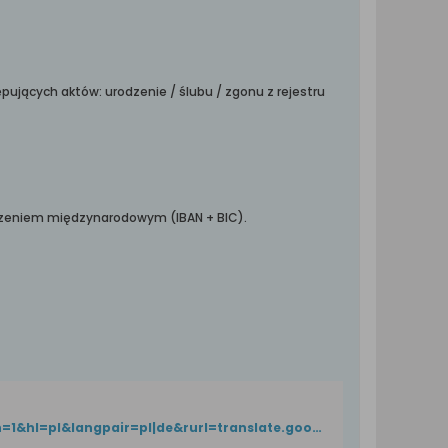
ępujących aktów: urodzenie / ślubu / zgonu z rejestru
czeniem międzynarodowym (IBAN + BIC).
http://translate.googleusercontent.com/translate_c?client=tmpg&depth=1&hl=pl&langpair=pl|de&rurl=translate.google.com&u=http://www.elblag.eu/index.php%3Foption%3Dcom_content%26view%3Darticle%26id%3D55:departament-spraw-obywatelskich%26catid%3D33:departamenty-urzdu-miejskiego-w-elblgu%26Itemid%3D45&usg=ALkJrhj6oMwYp7P_4cuMl9vdG2mU2afArw