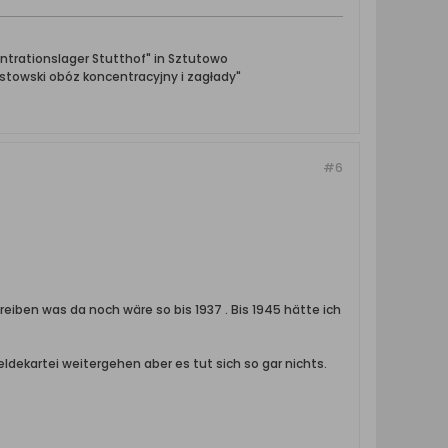
ntrationslager Stutthof" in Sztutowo
towski obóz koncentracyjny i zagłady"
#6
eiben was da noch wäre so bis 1937 . Bis 1945 hätte ich
eldekartei weitergehen aber es tut sich so gar nichts.