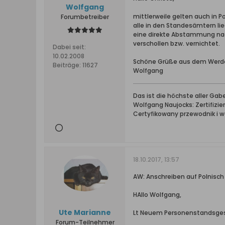
Wolfgang
mittlerweile gelten auch in 
Forumbetreiber
alle in den Standesämtern lie
eine direkte Abstammung nac
verschollen bzw. vernichtet.
Dabei seit:
10.02.2008
Schöne Grüße aus dem Werd
Beiträge:
11627
Wolfgang
Das ist die höchste aller Ga
Wolfgang Naujocks: Zertifizi
Certyfikowany przewodnik i 
18.10.2017, 13:57
AW: Anschreiben auf Polnisc
HAllo Wolfgang,
Ute Marianne
Lt Neuem Personenstandsgeset
Forum-Teilnehmer