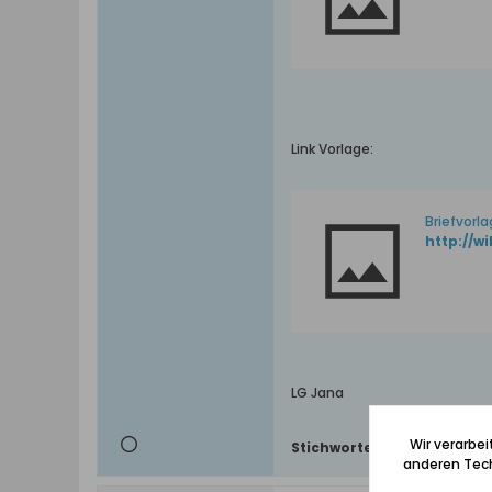
Link Vorlage:
Briefvorl
http://w
LG Jana
Wir verarbe
Stichworte:
anschreiben
,
elb
anderen Tech