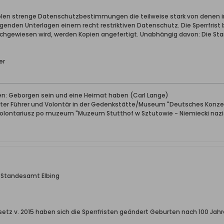
Polen strenge Datenschutzbestimmungen die teilweise stark von denen 
genden Unterlagen einem recht restriktiven Datenschutz. Die Sperrfrist b
hgewiesen wird, werden Kopien angefertigt. Unabhängig davon: Die St
er
ben: Geborgen sein und eine Heimat haben (Carl Lange)
erter Führer und Volontär in der Gedenkstätte/Museum "Deutsches Konze
wolontariusz po muzeum "Muzeum Stutthof w Sztutowie - Niemiecki nazis
h Standesamt Elbing
z v. 2015 haben sich die Sperrfristen geändert Geburten nach 100 Jahre