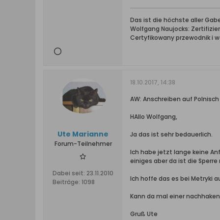
Das ist die höchste aller Ga
Wolfgang Naujocks: Zertifizi
Certyfikowany przewodnik i 
18.10.2017, 14:38
AW: Anschreiben auf Polnisc
HAllo Wolfgang,
Ute Marianne
Ja das ist sehr bedauerlich.
Forum-Teilnehmer
Ich habe jetzt lange keine A
einiges aber da ist die Sperre 
Dabei seit:
23.11.2010
Ich hoffe das es bei Metryki 
Beiträge:
1098
Kann da mal einer nachhaken 
Gruß Ute