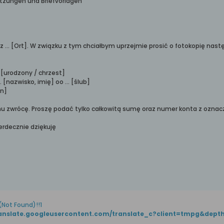
etzungen und Briefvorlagen
 ... [Ort]. W związku z tym chciałbym uprzejmie prosić o fotokopię nast
 ... [urodzony / chrzest]
 ... [nazwisko, imię] oo ... [ślub]
on]
u zwrócę. Proszę podać tylko całkowitą sumę oraz numer konta z ozna
erdecznie dziękuję
(Not Found)!!1