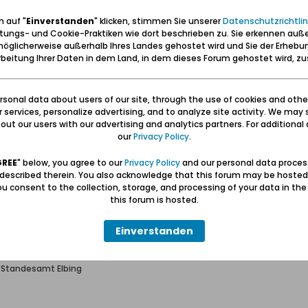
 auf "
Einverstanden
" klicken, stimmen Sie unserer
Datenschutzrichtlin
tungs- und Cookie-Praktiken wie dort beschrieben zu. Sie erkennen auß
h Standesamt Elbing
öglicherweise außerhalb Ihres Landes gehostet wird und Sie der Erhebu
beitung Ihrer Daten in dem Land, in dem dieses Forum gehostet wird, 
en, ein Teil meiner Familie stammt aus Elbing. In diesem Zusammenhang
esamtsregister bitten:
Doering, geborene Moritz, Vorname: Maria, geboren: 00.00.1857/ getauft:
sonal data about users of our site, through the use of cookies and othe
d begleichen. Teilen Sie mir Ihre Kontoverbindung mit. Für Ihre Mühe da
ur services, personalize advertising, and to analyze site activity. We may 
ta Gesing.
ut our users with our advertising and analytics partners. For additional d
our
Privacy Policy
.
GREE
" below, you agree to our
Privacy Policy
and our personal data proces
 described therein. You also acknowledge that this forum may be hosted
u consent to the collection, storage, and processing of your data in th
this forum is hosted.
Einverstanden
h Standesamt Elbing