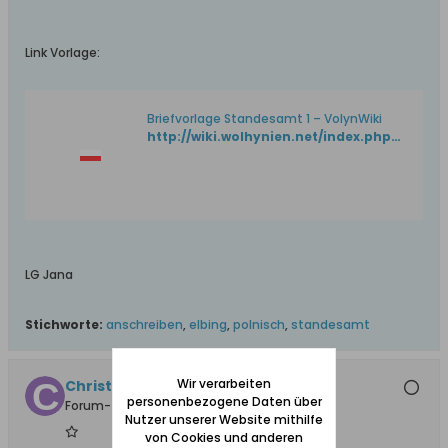
Link Vorlage:
Briefvorlage Standesamt 1 – VolynWiki
http://wiki.wolhynien.net/index.php?title=Briefvorlage_Standesamt_1
LG Jana
Stichworte:
anschreiben
,
elbing
,
polnisch
,
standesamt
Wir verarbeiten
Christa Gesing
personenbezogene Daten über
Forum-Teilnehmer
Nutzer unserer Website mithilfe
von Cookies und anderen