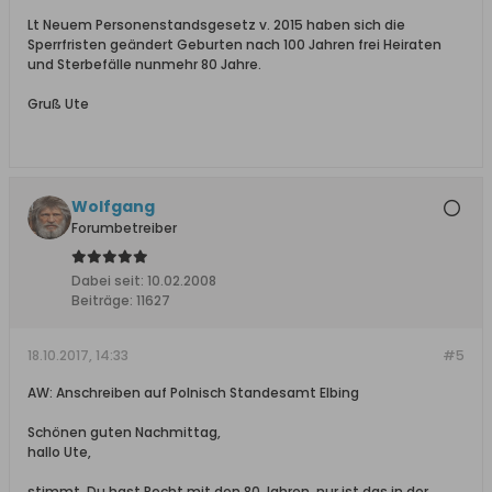
Lt Neuem Personenstandsgesetz v. 2015 haben sich die
Sperrfristen geändert Geburten nach 100 Jahren frei Heiraten
und Sterbefälle nunmehr 80 Jahre.
Gruß Ute
Wolfgang
Forumbetreiber
Dabei seit:
10.02.2008
Beiträge:
11627
18.10.2017, 14:33
#5
AW: Anschreiben auf Polnisch Standesamt Elbing
Schönen guten Nachmittag,
hallo Ute,
stimmt, Du hast Recht mit den 80 Jahren, nur ist das in der