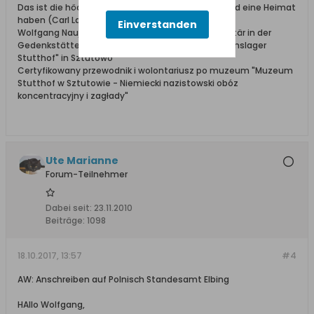
Das ist die höchste aller Gaben: Geborgen sein und eine Heimat
haben (Carl Lange)
Einverstanden
Wolfgang Naujocks: Zertifizierter Führer und Volontär in der
Gedenkstätte/Museum "Deutsches Konzentrationslager
Stutthof" in Sztutowo
Certyfikowany przewodnik i wolontariusz po muzeum "Muzeum
Stutthof w Sztutowie - Niemiecki nazistowski obóz
koncentracyjny i zagłady"
Ute Marianne
Forum-Teilnehmer
Dabei seit:
23.11.2010
Beiträge:
1098
18.10.2017, 13:57
#4
AW: Anschreiben auf Polnisch Standesamt Elbing
HAllo Wolfgang,