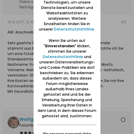
Dabei seit:
05.10.2017
Technologien, um unsere
Beiträge:
1
Dienste bereitzustellen und
Websiteaktivitäten zu
analysieren. Weitere
18.10.2017, 12:45
#2
Einzelheiten finden Sie in
unserer
Datenschutzrichtlinie
.
AW: Anschreiben auf Polnisch Standesamt Elbing
Wenn Sie unten auf
Sehr geehrte Damen und Herren, ein Teil meiner Familie
"
Einverstanden
" klicken,
stammt aus Elbing. In diesem Zusammenhang möchte ich Sie
stimmen Sie unserer
um eine Fotokopie einer Sterbeurkunde aus dem
Datenschutzrichtlinie
und
Standesamtsregister bitten:
unseren Datenverarbeitungs-
Nachname: Fromm, verwitwete Doering, geborene Moritz,
und Cookie-Praktiken wie dort
Vorname: Maria, geboren: 00.00.1857/ getauft: röm.-katholisch,
beschrieben zu. Sie erkennen
verstorben: 00.03.1943 in Elbing (Stadt).
außerdem an, dass dieses
Ihre Kosten werde ich umgehend begleichen. Teilen Sie mir Ihre
Forum möglicherweise
Kontoverbindung mit. Für Ihre Mühe danke ich Ihnen.
außerhalb Ihres Landes
Mit freundlichem Gruß, Christa Gesing.
gehostet wird und Sie der
Erhebung, Speicherung und
Verarbeitung Ihrer Daten in
dem Land, in dem dieses Forum
gehostet wird, zustimmen.
Wolfgang
Forumbetreiber
We process personal data