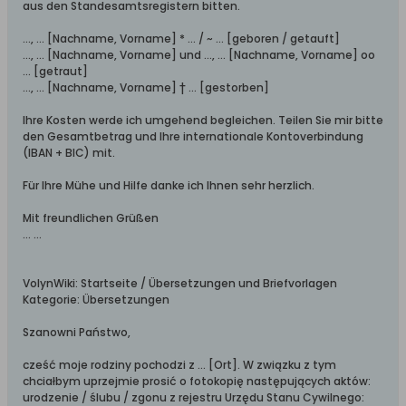
aus den Standesamtsregistern bitten.
..., ... [Nachname, Vorname] * ... / ~ ... [geboren / getauft]
..., ... [Nachname, Vorname] und ..., ... [Nachname, Vorname] oo
... [getraut]
..., ... [Nachname, Vorname] † ... [gestorben]
Ihre Kosten werde ich umgehend begleichen. Teilen Sie mir bitte
den Gesamtbetrag und Ihre internationale Kontoverbindung
(IBAN + BIC) mit.
Für Ihre Mühe und Hilfe danke ich Ihnen sehr herzlich.
Mit freundlichen Grüßen
... ...
VolynWiki: Startseite / Übersetzungen und Briefvorlagen
Kategorie: Übersetzungen
Szanowni Państwo,
cześć moje rodziny pochodzi z ... [Ort]. W związku z tym
chciałbym uprzejmie prosić o fotokopię następujących aktów:
urodzenie / ślubu / zgonu z rejestru Urzędu Stanu Cywilnego: