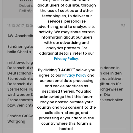
about users of our site, through
Dabei seit:
10.02.2008
the use of cookies and other
Beiträge:
11627
technologies, to deliver our
services, personalize
18.10.2017, 13:36
#3
advertising, and to analyze site
activity. We may share certain
AW: Anschreiben auf Polnisch Standesamt Elbing
information about our users
with our advertising and
Schönen guten Nachmittag,
analytics partners. For
hallo Christa,
additional details, refer to our
Privacy Policy
.
mittlerweile gelten auch in Polen strenge
Datenschutzbestimmungen die teilweise stark von denen in
By clicking "
I AGREE
" below, you
Deutschland abweichen. Grundsätzlich unterliegen alle in den
agree to our
Privacy Policy
and
Standesämtern liegenden Unterlagen einem recht restriktiven
our personal data processing
Datenschutz. Die Sperrfrist beträgt 100 Jahre und gilt auch für
and cookie practices as
Sterbefälle. Nur wenn eine direkte Abstammung nachgewiesen
described therein. You also
wird, werden Kopien angefertigt. Unabhängig davon: Die
acknowledge that this forum
Standesamtsunterlagen Elbing vom März 1943 sind verschollen
may be hosted outside your
bzw. vernichtet.
country and you consent to the
collection, storage, and
Schöne Grüße aus dem Werder
processing of your data in the
Wolfgang
country where this forum is
hosted.