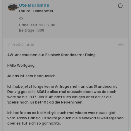
Ute Marianne
Forum-Teilnehmer
Dabei seit:
23.11.2010
Beiträge:
1098
18.10.2017, 14:38
#6
AW: Anschreiben auf Polnisch Standesamt Elbing
HAllo Wolfgang,
Ja das ist sehr bedauerlich.
Ich habe jetzt lange keine Anfrage mehr an das Standesamt
Danzig gestellt. Müßte alles mal rausschreiben was da noch
wäre so bis 1937 . Bis 1945 hätte ich einiges aber da ist die
Sperre noch. Es betrifft da die Nebenlinien.
Ich hoffe das es bei Metryki auch mal wieder was neues gibt
vom Archiv Danzig. Es sollte ja auch die Meldekartei weitergehen
aber es tut sich so gar nichts.