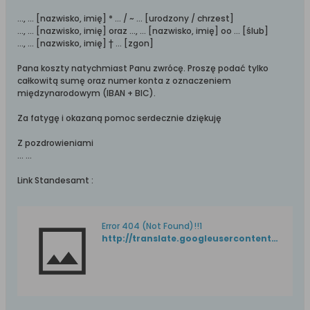
..., ... [nazwisko, imię] * ... / ~ ... [urodzony / chrzest]
..., ... [nazwisko, imię] oraz ..., ... [nazwisko, imię] oo ... [ślub]
..., ... [nazwisko, imię] † ... [zgon]
Pana koszty natychmiast Panu zwrócę. Proszę podać tylko
całkowitą sumę oraz numer konta z oznaczeniem
międzynarodowym (IBAN + BIC).
Za fatygę i okazaną pomoc serdecznie dziękuję
Z pozdrowieniami
... ...
Link Standesamt :
Error 404 (Not Found)!!1
http://translate.googleusercontent.com/translate_c?client=tmpg&depth=1&hl=pl&langpair=pl|de&rurl=translate.google.com&u=http://www.elblag.eu/index.php%3Foption%3Dcom_content%26view%3Darticle%26id%3D55:departament-spraw-obywatelskich%26catid%3D33:departamenty-urzdu-miejskiego-w-elblgu%26Itemid%3D45&usg=ALkJrhj6oMwYp7P_4cuMl9vdG2mU2afArw