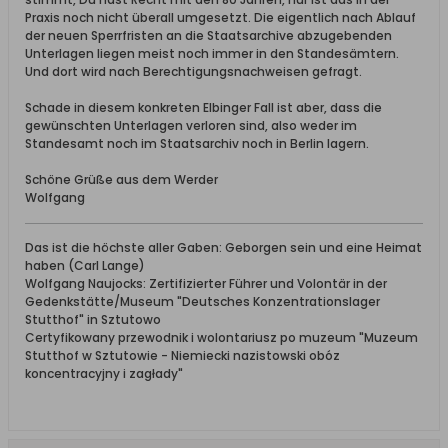
Praxis noch nicht überall umgesetzt. Die eigentlich nach Ablauf
der neuen Sperrfristen an die Staatsarchive abzugebenden
Unterlagen liegen meist noch immer in den Standesämtern.
Und dort wird nach Berechtigungsnachweisen gefragt.
Schade in diesem konkreten Elbinger Fall ist aber, dass die
gewünschten Unterlagen verloren sind, also weder im
Standesamt noch im Staatsarchiv noch in Berlin lagern.
Schöne Grüße aus dem Werder
Wolfgang
Das ist die höchste aller Gaben: Geborgen sein und eine Heimat
haben (Carl Lange)
Wolfgang Naujocks: Zertifizierter Führer und Volontär in der
Gedenkstätte/Museum "Deutsches Konzentrationslager
Stutthof" in Sztutowo
Certyfikowany przewodnik i wolontariusz po muzeum "Muzeum
Stutthof w Sztutowie - Niemiecki nazistowski obóz
koncentracyjny i zagłady"