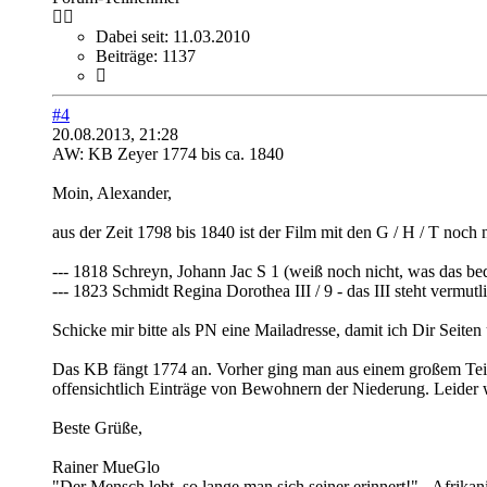
Dabei seit:
11.03.2010
Beiträge:
1137
#4
20.08.2013, 21:28
AW: KB Zeyer 1774 bis ca. 1840
Moin, Alexander,
aus der Zeit 1798 bis 1840 ist der Film mit den G / H / T noch 
--- 1818 Schreyn, Johann Jac S 1 (weiß noch nicht, was das be
--- 1823 Schmidt Regina Dorothea III / 9 - das III steht vermutlic
Schicke mir bitte als PN eine Mailadresse, damit ich Dir Seiten
Das KB fängt 1774 an. Vorher ging man aus einem großem Teil d
offensichtlich Einträge von Bewohnern der Niederung. Leider w
Beste Grüße,
Rainer MueGlo
"Der Mensch lebt, so lange man sich seiner erinnert!" - Afrika