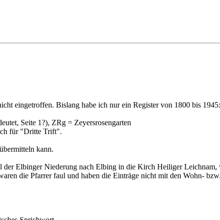
nicht eingetroffen. Bislang habe ich nur ein Register von 1800 bis 1945
deutet, Seite 1?), ZRg = Zeyersrosengarten
h für "Dritte Trift".
 übermitteln kann.
er Elbinger Niederung nach Elbing in die Kirch Heiliger Leichnam, wo
aren die Pfarrer faul und haben die Einträge nicht mit den Wohn- bzw
nisches Sprichwort