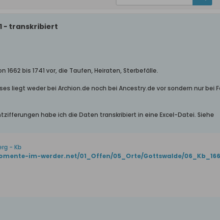
1 - transkribiert
n 1662 bis 1741 vor, die Taufen, Heiraten, Sterbefälle.
es liegt weder bei Archion.de noch bei Ancestry.de vor sondern nur bei F
zifferungen habe ich die Daten transkribiert in eine Excel-Datei. Siehe
rg - Kb
momente-im-werder.net/01_Offen/05_Orte/Gottswalde/06_Kb_166