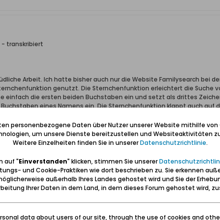
- transkribiert
müdliche Arbeit. Ich hatte bisher auch nur die Website Familysearch bei
ernchenfunktion genutzt. Die Sternchenfunktion erleichtert die Suche vo
e einfach die ersten beiden Buchstaben ein und setzt als drittes Zeichen
i Buchstaben eines Namens ein. Die Sternchenfunktion klappt auch auf d
e erzielen. Eine Datenauswertung von Deiner Excel-Liste ist gegenüber
iste findet man zusätzliche Hinweise zu einer Person, die man in Family
iten personenbezogene Daten über Nutzer unserer Website mithilfe von
lefeld aus Gottswalde, der mit Catharina Spankau verheiratet war, der V
nologien, um unsere Dienste bereitzustellen und Websiteaktivitäten zu
efkohl Barbara Hacker heiratete, wird nicht zu klären sein. Die weiteren V
Weitere Einzelheiten finden Sie in unserer
Datenschutzrichtlinie
.
 können.
 auf "
Einverstanden
" klicken, stimmen Sie unserer
Datenschutzrichtlin
tungs- und Cookie-Praktiken wie dort beschrieben zu. Sie erkennen auß
öglicherweise außerhalb Ihres Landes gehostet wird und Sie der Erhebu
beitung Ihrer Daten in dem Land, in dem dieses Forum gehostet wird, 
sonal data about users of our site, through the use of cookies and othe