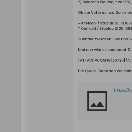
2) Salomon Bielfeld, * ca 1651
Ob der Vater der o.a. Salomon 
∞ Kriefkohl / Stüblau 25.10.16
* Kriefkohl / Stüblau 12.05.166
13 Kinder zwischen 1680 und 1
Und nun wird es spannend. Di
[ATTACH=CONFIG]26726[/A
Die Quelle: Dorothea Weichb
https://