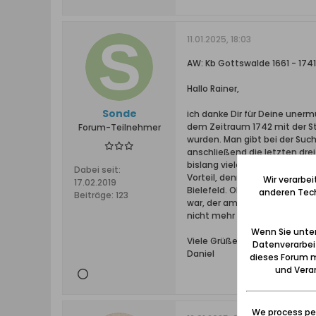
11.01.2025, 18:03
AW: Kb Gottswalde 1661 - 1741 
Hallo Rainer,
Sonde
ich danke Dir für Deine uner
dem Zeitraum 1742 mit der St
Forum-Teilnehmer
wurden. Man gibt bei der Such
anschließend die letzten dre
bislang viele gute Ergebniss
Dabei seit:
Vorteil, denn nur in Deiner L
Wir verarbe
17.02.2019
Bielefeld. Ob der Salomon Bie
anderen Tech
Beiträge:
123
war, der am 25.10.1678 in Kri
nicht mehr ermittelt werden
Wenn Sie unten
Viele Grüße
Datenverarbei
Daniel
dieses Forum m
und Verar
We process per