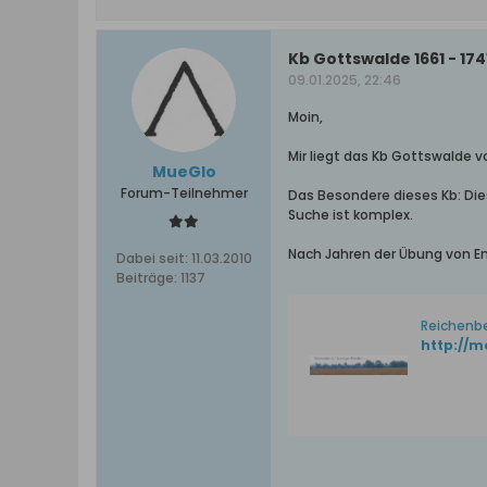
Kb Gottswalde 1661 - 174
09.01.2025, 22:46
Moin,
Mir liegt das Kb Gottswalde vo
MueGlo
Forum-Teilnehmer
Das Besondere dieses Kb: Dies
Suche ist komplex.
Nach Jahren der Übung von Ent
Dabei seit:
11.03.2010
Beiträge:
1137
Reichenbe
http://