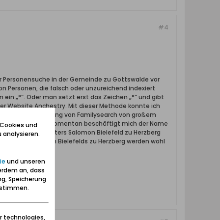
#4
 der Personensuche in der Gemeinde zu Gottswalde vor
n Personen, die falsch oder unzureichend indexiert
 ein „*“. Oder man setzt erst das Zeichen „*“ und gibt
er Website Anchestry. Mit dieser Methode konnte ich
 einer Datenauswertung von Familysearch von großem
search nicht erhält. Momentan beschäftigt mich der Name
 Cookies und
ater des Kirchenvaters Salomon Bielefeld zu Herzberg
 analysieren.
orfahren des Salomon Bielefelds zu Herzberg werden wohl
ie
und unseren
erdem an, dass
ng, Speicherung
zustimmen.
r technologies,