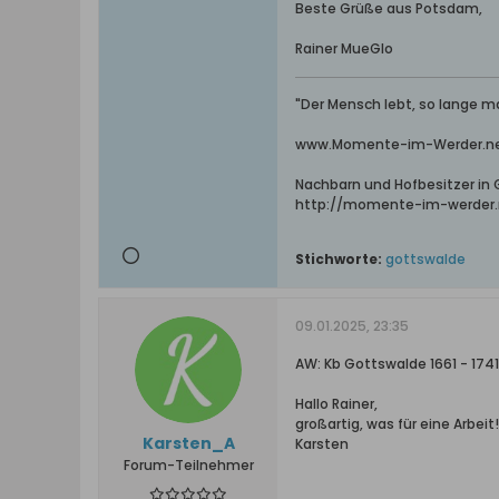
Beste Grüße aus Potsdam,
Rainer MueGlo
"Der Mensch lebt, so lange ma
www.Momente-im-Werder.net 
Nachbarn und Hofbesitzer in G
http://momente-im-werder.
Stichworte:
gottswalde
09.01.2025, 23:35
AW: Kb Gottswalde 1661 - 1741 
Hallo Rainer,
großartig, was für eine Arbeit
Karsten_A
Karsten
Forum-Teilnehmer