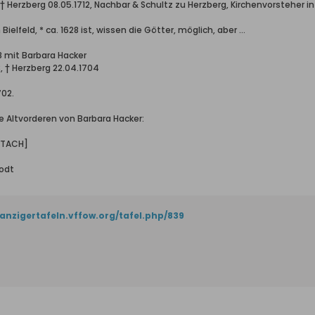
, † Herzberg 08.05.1712, Nachbar & Schultz zu Herzberg, Kirchenvorsteher i
Bielfeld, * ca. 1628 ist, wissen die Götter, möglich, aber …
78 mit Barbara Hacker
3, † Herzberg 22.04.1704
702.
e Altvorderen von Barbara Hacker:
TTACH]
rodt
danzigertafeln.vffow.org/tafel.php/839