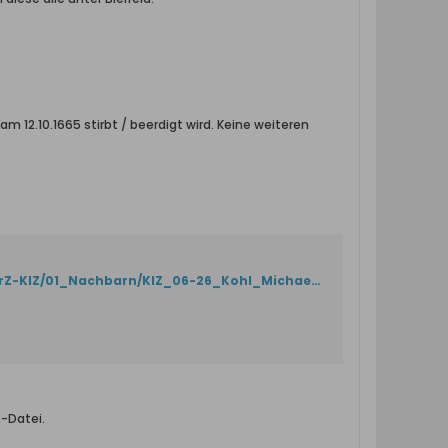
 12.10.1665 stirbt / beerdigt wird. Keine weiteren
http://momente-im-werder.net/01_Offen/31_Gross-Zuender/Nachbarn-GrZ-KlZ/01_Nachbarn/KlZ_06-26_Kohl_Michael.htm
e-Datei.