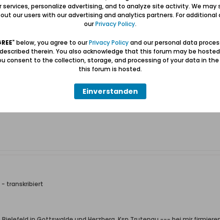
ur services, personalize advertising, and to analyze site activity. We may 
ut our users with our advertising and analytics partners. For additional d
- transkribiert
our
Privacy Policy
.
GREE
" below, you agree to our
Privacy Policy
and our personal data proces
 tolle Arbeit, habe auch 1x meinen gesuchten Namen Kroppolowski gefund
 described therein. You also acknowledge that this forum may be hosted
u consent to the collection, storage, and processing of your data in th
this forum is hosted.
Einverstanden
- transkribiert
ielefeld in Gottswalde und Herzberg, Ksp Trutenau --- bei mir firmieren d