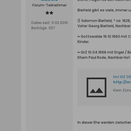
Forum-Teilnehmer
Bielfeld gibt es viele, immer 
1) Salomon Bielfeld, * ca. 162
Dabei seit:
11.03.2010
Vater Georg Bielfeld, Nachbar 
Beiträge:
1137
∞ Gottswalde 16.10.1663 mit C
Kinder.
∞ GrZ 10.04.1668 mit Engel / B
Eltern Paul Rode, Nachbar Hof 
Hof KlZ 06
Klein Zün
In dieser Ehe werden zwische