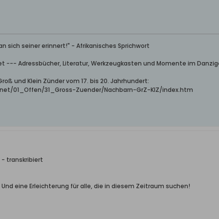
n sich seiner erinnert!" - Afrikanisches Sprichwort
--- Adressbücher, Literatur, Werkzeugkasten und Momente im Danzig
roß und Klein Zünder vom 17. bis 20. Jahrhundert:
net/01_Offen/31_Gross-Zuender/Nachbarn-GrZ-KlZ/index.htm
- transkribiert
! Und eine Erleichterung für alle, die in diesem Zeitraum suchen!