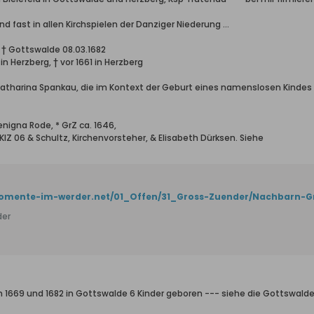
und fast in allen Kirchspielen der Danziger Niederung …
8, † Gottswalde 08.03.1682
in Herzberg, † vor 1661 in Herzberg
atharina Spankau, die im Kontext der Geburt eines namenslosen Kindes am
enigna Rode, * GrZ ca. 1646,
KlZ 06 & Schultz, Kirchenvorsteher, & Elisabeth Dürksen. Siehe
der
n 1669 und 1682 in Gottswalde 6 Kinder geboren --- siehe die Gottswald