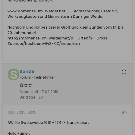
Afrikanisches Sprichwort
www.Momente-im-Werder.net --- Adressbücher, Literatur,
Werkzeugkasten und Momente im Danziger Werder
Nachbarn und Hofbesitzer in Groß und Klein Zünder vom 17. bis
20. Jahrhundert:
http://momente-im-werder.net/01_Offen/31_Gross-
Zuender/Nachbarn-GrZ-KlZ/index.htm
Sonde
Forum-Teilnehmer
Dabei seit:
17.02.2019
Beiträge:
123
16.01.2025, 01:35
#7
AW: Kb Gottswalde 1661 - 1741 - transkribiert
Hallo Rainer,