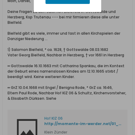
Moin, Daniel,
Deine Fragen zu den Salomon Bielefeld in Gottswalde und
Herzberg, Ksp Trutenau --- bei mir firmieren diese alle unter
Bielfeld.
Bielfeld gibt es viele, immer und fast in allen Kirchspielen der
Danziger Niederung …
1) Salomon Bielfeld, * ca. 1628, † Gottswalde 08.03.1682
Vater Georg Bielfeld, Nachbar in Herzberg, † vor 1661 in Herzberg
∞ Gottswalde 16.10.1663 mit Catharina Spankau, die im Kontext
der Geburt eines namenslosen Kindes am 12.10.1665 stirbt /
beerdigt wird. Keine weiteren Kinder.
∞ GrZ 10.04.1668 mit Engel / Benigna Rode, * GrZ ca. 1646,
Eltern Paul Rode, Nachbar Hof KlZ 06 & Schultz, Kirchenvorsteher,
& Elisabeth Dürksen. Siehe
Hof KlZ 06
http://momente-im-werder.net/01_Offen/31_Gross-Zuender/Nachbarn-GrZ-KlZ/01_Nachbarn/KlZ_06-26_Kohl_Michael.htm
Klein Zünder