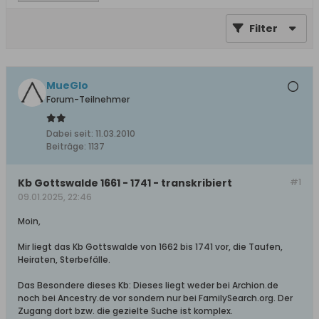
Filter
MueGlo
Forum-Teilnehmer
Dabei seit:
11.03.2010
Beiträge:
1137
Kb Gottswalde 1661 - 1741 - transkribiert
#1
09.01.2025, 22:46
Moin,
Mir liegt das Kb Gottswalde von 1662 bis 1741 vor, die Taufen,
Heiraten, Sterbefälle.
Das Besondere dieses Kb: Dieses liegt weder bei Archion.de
noch bei Ancestry.de vor sondern nur bei FamilySearch.org. Der
Zugang dort bzw. die gezielte Suche ist komplex.