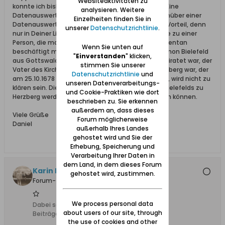
Websiteaktivitäten zu
konnte ich bislang viele gute Ergebnisse erzielen. Eine
analysieren. Weitere
Datenauswertung von Deiner Excel-Liste ist gegenüber einer
Einzelheiten finden Sie in
Datenauswertung von Familysearch von großem Vorteil, denn
unserer
Datenschutzrichtlinie
.
nur in Deiner Liste findet man zusätzliche Hinweise zu einer
Person, die man in Familysearch nicht erhält. Momentan
Wenn Sie unten auf
beschäftigt mich der Name Bielefeld. Ob der Salomon Bielefeld
"
Einverstanden
" klicken,
aus Gottswalde, der mit Catharina Spankau verheiratet war, der
stimmen Sie unserer
Vater des Kirchenvaters Salomon Bielefeld zu Herzberg war, der
Datenschutzrichtlinie
und
am 25.10.1678 in Kriefkohl Barbara Hacker heiratete, wird nicht zu
unseren Datenverarbeitungs-
klären sein. Die weiteren Vorfahren des Salomon Bielefelds zu
und Cookie-Praktiken wie dort
Herzberg werden wohl nicht mehr ermittelt werden können.
beschrieben zu. Sie erkennen
außerdem an, dass dieses
Viele Grüße
Forum möglicherweise
Daniel
außerhalb Ihres Landes
gehostet wird und Sie der
Erhebung, Speicherung und
Verarbeitung Ihrer Daten in
dem Land, in dem dieses Forum
Karin Langereih
gehostet wird, zustimmen.
Forum-Teilnehmer
We process personal data
Dabei seit:
17.02.2008
about users of our site, through
Beiträge:
1092
the use of cookies and other