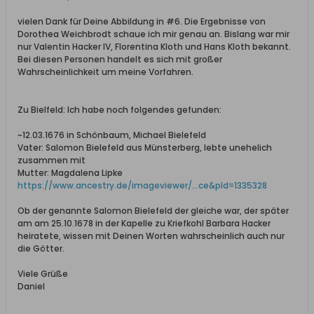
vielen Dank für Deine Abbildung in #6. Die Ergebnisse von
Dorothea Weichbrodt schaue ich mir genau an. Bislang war mir
nur Valentin Hacker IV, Florentina Kloth und Hans Kloth bekannt.
Bei diesen Personen handelt es sich mit großer
Wahrscheinlichkeit um meine Vorfahren.
Zu Bielfeld: Ich habe noch folgendes gefunden:
~12.03.1676 in Schönbaum, Michael Bielefeld
Vater: Salomon Bielefeld aus Münsterberg, lebte unehelich
zusammen mit
Mutter: Magdalena Lipke
https://www.ancestry.de/imageviewer/...ce&pId=1335328
Ob der genannte Salomon Bielefeld der gleiche war, der später
am am 25.10.1678 in der Kapelle zu Kriefkohl Barbara Hacker
heiratete, wissen mit Deinen Worten wahrscheinlich auch nur
die Götter.
Viele Grüße
Daniel