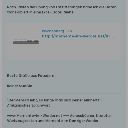
Nach Jahren der Übung von Entzifferungen habe ich die Daten
transkribiert in eine Excel-Datei. Siehe
Reichenberg - Kb
http://momente-im-werder.net/01_Offen/05_Orte/Gottswalde/06_Kb_1661-1741.htm
Beste Grüße aus Potsdam,
Rainer MueGlo
"Der Mensch lebt, so lange man sich seiner erinnert!" -
Afrikanisches Sprichwort
www.Momente-im-Werder.net --- Adressbücher, Literatur,
Werkzeugkasten und Momente im Danziger Werder