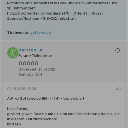
Nachbarn und Hofbesitzer in Groß und Klein Zünder vom 17. bis
20. Jahrhundert:
http://momente-im-werder.net/01_Offen/31_Gross-
Zuender/Nachbarn-GrZ-KlZ/index.htm
Stichworte:
gottswalde
Karsten_A
Forum-Teilnehmer
Dabei seit:
25.01.2021
Beiträge:
354
09.01.2025, 23:35
#2
AW: Kb Gottswalde 1661 - 1741 - transkribiert
Hallo Rainer,
großartig, was für eine Arbeit! Und eine Erleichterung für alle, die
in diesem Zeitraum suchen!
Karsten