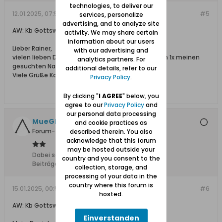
technologies, to deliver our
12.01.2025, 07:57
#5
services, personalize
advertising, and to analyze site
AW: Kb Gottswalde 1661 - 1741 - transkribiert
activity. We may share certain
information about our users
Lieber Rainer,
with our advertising and
vielen lieben Dank für Deine tolle Arbeit, habe auch 1x meinen
analytics partners. For
gesuchten Namen Kroppolowski gefunden.
additional details, refer to our
Viele Grüße Karin
Privacy Policy
.
By clicking "
I AGREE
" below, you
agree to our
Privacy Policy
and
our personal data processing
MueGlo
and cookie practices as
Forum-Teilnehmer
described therein. You also
acknowledge that this forum
may be hosted outside your
Dabei seit:
11.03.2010
country and you consent to the
Beiträge:
1137
collection, storage, and
processing of your data in the
country where this forum is
15.01.2025, 00:50
#6
hosted.
AW: Kb Gottswalde 1661 - 1741 - transkribiert
Einverstanden