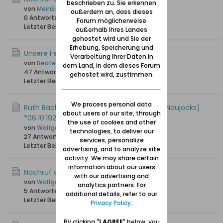
beschrieben zu. Sie erkennen
von
MeinEichwalde
außerdem an, dass dieses
0 Antworten
3.331 Hits
0 Likes
Forum möglicherweise
Letzter Beitrag
18.08.2025, 09:52
außerhalb Ihres Landes
gehostet wird und Sie der
Erhebung, Speicherung und
Unsere Feli ist am 20.5.24 verstorben
Verarbeitung Ihrer Daten in
von
Beate
dem Land, in dem dieses Forum
47 Antworten
18.097 Hits
0 Likes
gehostet wird, zustimmen.
Letzter Beitrag
22.05.2025, 08:30
We process personal data
Ruth Bachmann (geb. Schneider, gesch. Naujocks)
about users of our site, through
*06.10.1929 +16.12.2023
the use of cookies and other
von
Wolfgang
technologies, to deliver our
27 Antworten
12.368 Hits
0 Likes
services, personalize
Letzter Beitrag
18.12.2024, 23:26
advertising, and to analyze site
activity. We may share certain
information about our users
Nachruf auf Dieter Schrörs, + 29.11.2006
with our advertising and
von
Wolfgang
analytics partners. For
5 Antworten
19.613 Hits
0 Likes
additional details, refer to our
Letzter Beitrag
04.11.2024, 13:53
Privacy Policy
.
By clicking "
I AGREE
" below, you