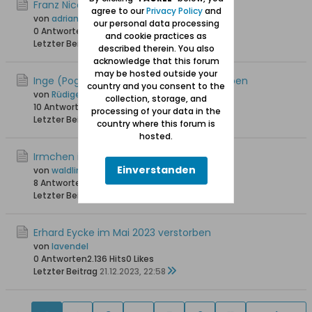
Franz Nicolaus ist verstorben +30.04.2024
agree to our
Privacy Policy
and
von
adrian
our personal data processing
0 Antworten
1.937 Hits
0 Likes
and cookie practices as
Letzter Beitrag
13.05.2024, 19:08
described therein. You also
acknowledge that this forum
may be hosted outside your
Inge (Pogge 28) ist am 21.12.2023 verstorben
country and you consent to the
von
Rüdiger S.
collection, storage, and
10 Antworten
5.039 Hits
0 Likes
processing of your data in the
Letzter Beitrag
04.02.2024, 21:32
country where this forum is
hosted.
Irmchen ist am 13.07.2018 verstorben
Einverstanden
von
waldling +6.8.2023
8 Antworten
11.746 Hits
0 Likes
Letzter Beitrag
31.12.2023, 21:58
Erhard Eycke im Mai 2023 verstorben
von
lavendel
0 Antworten
2.136 Hits
0 Likes
Letzter Beitrag
21.12.2023, 22:58