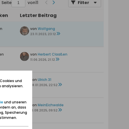
Seite
von
11
Filter
iken
Letzter Beitrag
en
von
Wolfgang
23.11.2023, 23:12
en
von
Herbert Claaßen
11.06.2026, 21:12
en
von
Ulrich 31
 Cookies und
28.01.2026, 22:52
 analysieren.
ie
und unseren
en
von
MeinEichwalde
erdem an, dass
18.08.2025, 09:52
ng, Speicherung
zustimmen.