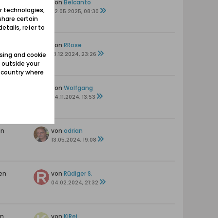
ten
von
Belcanto
r technologies,
22.05.2025, 08:30
share certain
etails, refer to
ten
von
RRose
18.12.2024, 23:26
sing and cookie
 outside your
e country where
en
von
Wolfgang
04.11.2024, 13:53
en
von
adrian
13.05.2024, 19:08
en
von
Rüdiger S.
04.02.2024, 21:32
en
von
KiRei