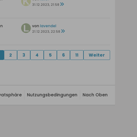
31.12.2023, 21:58
en
von
lavendel
21.12.2023, 22:58
2
3
4
5
6
11
Weiter
ivatsphäre
Nutzungsbedingungen
Nach Oben