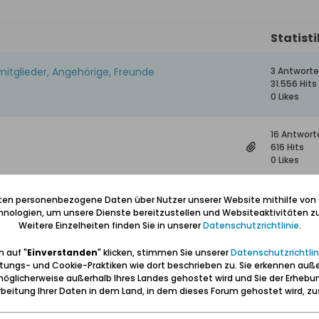
Statist
itglieder, Angehörige, Freunde
3 Antwort
31.556 Hits
0 Likes
16 Antwort
616 Hits
0 Likes
en
5 Antwort
iten personenbezogene Daten über Nutzer unserer Website mithilfe von
491 Hits
nologien, um unsere Dienste bereitzustellen und Websiteaktivitäten zu
0 Likes
Weitere Einzelheiten finden Sie in unserer
Datenschutzrichtlinie
.
 auf "
Einverstanden
" klicken, stimmen Sie unserer
Datenschutzrichtlin
0 Antwort
tungs- und Cookie-Praktiken wie dort beschrieben zu. Sie erkennen auß
3.330 Hits
öglicherweise außerhalb Ihres Landes gehostet wird und Sie der Erhebu
0 Likes
beitung Ihrer Daten in dem Land, in dem dieses Forum gehostet wird, 