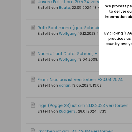
Unsere Feli ist am 20.5.24 verstorben
We process per
Erstellt von
Beate
,
22.05.2024, 18:44
to deliver o
information abo
Ruth Bachmann (geb. Schneider, gesch. Naujoc
By clicking "
I A
Erstellt von
Wolfgang
,
16.12.2023, 19:37
practices as
country and yo
Nachruf auf Dieter Schrörs, + 29.11.2006
Erstellt von
Wolfgang
,
13.04.2008, 15:51
Franz Nicolaus ist verstorben +30.04.2024
Erstellt von
adrian
,
13.05.2024, 19:08
Inge (Pogge 28) ist am 21.12.2023 verstorben
Erstellt von
Rüdiger S.
,
28.01.2024, 17:19
Irmchen ist am 13.07.2018 verstorben