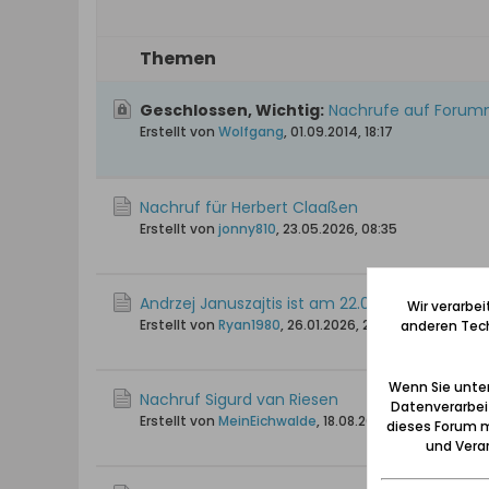
Themen
Geschlossen, Wichtig:
Nachrufe auf Forumm
Erstellt von
Wolfgang
,
01.09.2014, 18:17
Nachruf für Herbert Claaßen
Erstellt von
jonny810
,
23.05.2026, 08:35
Andrzej Januszajtis ist am 22.01.2026 verstorb
Wir verarbe
Erstellt von
Ryan1980
,
26.01.2026, 20:16
anderen Tech
Wenn Sie unten
Nachruf Sigurd van Riesen
Datenverarbei
Erstellt von
MeinEichwalde
,
18.08.2025, 09:52
dieses Forum m
und Verar