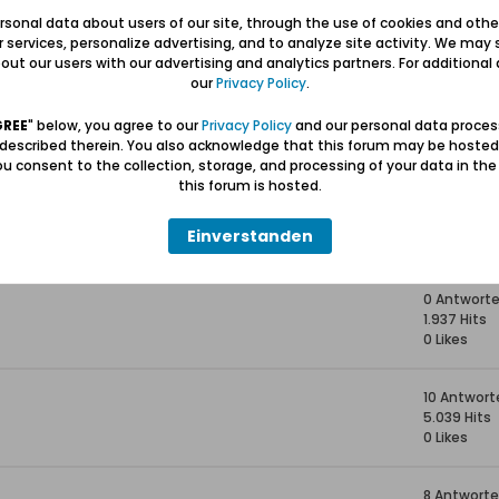
47 Antwor
sonal data about users of our site, through the use of cookies and othe
18.097 Hits
ur services, personalize advertising, and to analyze site activity. We may 
0 Likes
ut our users with our advertising and analytics partners. For additional d
our
Privacy Policy
.
ks) *06.10.1929 +16.12.2023
27 Antwor
12.368 Hits
GREE
" below, you agree to our
Privacy Policy
and our personal data proces
0 Likes
 described therein. You also acknowledge that this forum may be hosted
u consent to the collection, storage, and processing of your data in th
this forum is hosted.
5 Antwort
19.612 Hits
Einverstanden
0 Likes
0 Antwort
1.937 Hits
0 Likes
10 Antwort
5.039 Hits
0 Likes
8 Antwort